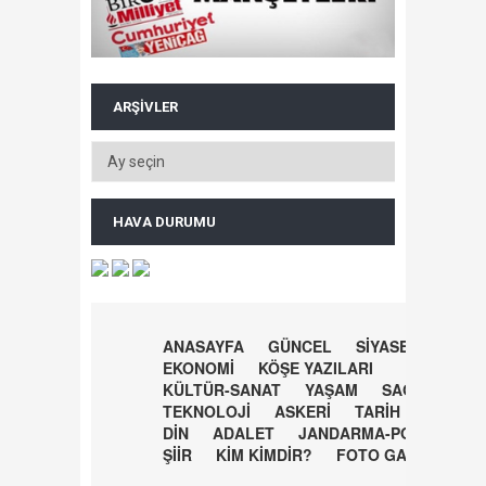
ARŞIVLER
HAVA DURUMU
ANASAYFA
GÜNCEL
SİYASET
EKONOMİ
KÖŞE YAZILARI
KÜLTÜR-SANAT
YAŞAM
SAĞLIK
TEKNOLOJİ
ASKERİ
TARİH
DİN
ADALET
JANDARMA-POLİS
ŞİİR
KİM KİMDİR?
FOTO GALERİ