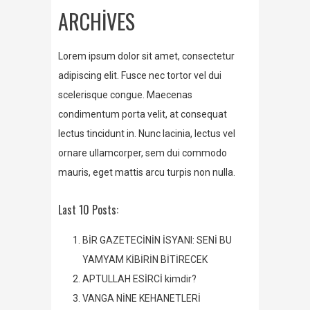
ARCHIVES
Lorem ipsum dolor sit amet, consectetur
adipiscing elit. Fusce nec tortor vel dui
scelerisque congue. Maecenas
condimentum porta velit, at consequat
lectus tincidunt in. Nunc lacinia, lectus vel
ornare ullamcorper, sem dui commodo
mauris, eget mattis arcu turpis non nulla.
Last 10 Posts:
BİR GAZETECİNİN İSYANI: SENİ BU
YAMYAM KİBİRİN BİTİRECEK
APTULLAH ESİRCİ kimdir?
VANGA NİNE KEHANETLERİ