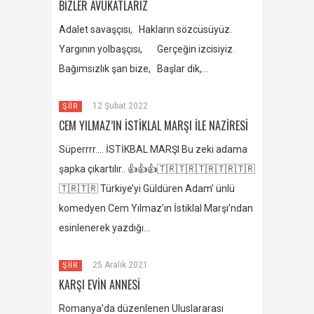
BİZLER AVUKATLARIZ
Adalet savaşçısı, Hakların sözcüsüyüz.
Yargının yolbaşçısı, Gerçeğin izcisiyiz.
Bağımsızlık şan bize, Başlar dik,…
12 Şubat 2022
ŞİİR
CEM YILMAZ’IN İSTİKLAL MARŞI İLE NAZİRESİ
Süperrrr…. İSTİKBAL MARŞI Bu zeki adama
şapka çıkartılır.. 👍👍👍🇹🇷🇹🇷🇹🇷🇹🇷🇹🇷
🇹🇷🇹🇷 Türkiye’yi Güldüren Adam’ ünlü
komedyen Cem Yılmaz’ın İstiklal Marşı’ndan
esinlenerek yazdığı…
25 Aralık 2021
ŞİİR
KARŞI EVİN ANNESİ
Romanya’da düzenlenen Uluslararası