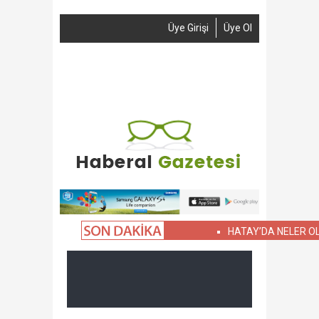
Üye Girişi
Üye Ol
Anasayfa
Haber Gönder
Reklam
İletişim
HATAY’DA NELER OLUYOR