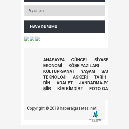
HAVA DURUMU
ANASAYFA
GÜNCEL
SİYASET
EKONOMİ
KÖŞE YAZILARI
KÜLTÜR-SANAT
YAŞAM
SAĞLIK
TEKNOLOJİ
ASKERİ
TARİH
DİN
ADALET
JANDARMA-POLİS
ŞİİR
KİM KİMDİR?
FOTO GALERİ
Copyright © 2018 haberalgazetesi.net