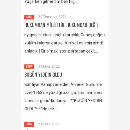
Yaşarken gitmedim ben hiç…
30 Temmuz 2023
ŞİİR
HÜKÜMRAN MİLLETTİR, HÜKÜMDAR DEĞİL.
Ey gece sultanı! göçtü karanlık, Güneş doğdu,
zulüm kalamaz artık, Hürriyet ne imiş şimdi
anladık. Hür olmak isteriz ortadan çekil;…
9 Mayıs 2022
ŞİİR
BUGÜN YEDDİN OLDU
Bahtiyar Vahapzade‘den Anneler Günü ‘ne
özel 1963′de yazdığı özel şiir, tüm annelerin
‘anneler günü’ kutlanıyor. *”BUGÜN YEDDİN
OLDU”* *“Ne tez…
8 Nisan 2022
ŞİİR