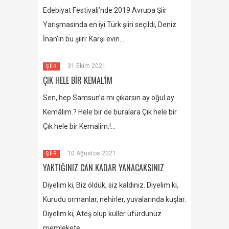
Edebiyat Festivali’nde 2019 Avrupa Şiir
Yarışmasında en iyi Türk şiiri seçildi, Deniz
İnan‘ın bu şiiri: Karşı evin…
31 Ekim 2021
ŞİİR
ÇIK HELE BİR KEMAL’İM
Sen, hep Samsun’a mı çıkarsın ay oğul ay
Kemâlim.? Hele bir de buralara Çık hele bir
Çık hele bir Kemalim.!…
10 Ağustos 2021
ŞİİR
YAKTIĞINIZ CAN KADAR YANACAKSINIZ
Diyelim ki, Biz öldük, siz kaldınız. Diyelim ki,
Kurudu ormanlar, nehirler, yuvalarında kuşlar.
Diyelim ki, Ateş olup küller üfürdünüz
memlekete….