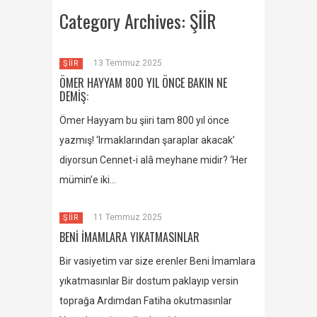
Category Archives:
ŞİİR
13 Temmuz 2025
ŞİİR
ÖMER HAYYAM 800 YIL ÖNCE BAKIN NE
DEMİŞ:
Ömer Hayyam bu şiiri tam 800 yıl önce
yazmış! ‘Irmaklarından şaraplar akacak’
diyorsun Cennet-i alâ meyhane midir? ‘Her
mümin’e iki…
11 Temmuz 2025
ŞİİR
BENİ İMAMLARA YIKATMASINLAR
Bir vasiyetim var size erenler Beni İmamlara
yıkatmasınlar Bir dostum paklayıp versin
toprağa Ardımdan Fatiha okutmasınlar