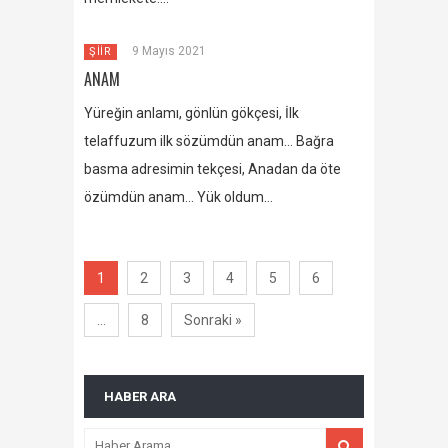
9 Mayıs 2021
ŞİİR
ANAM
Yüreğin anlamı, gönlün gökçesi, İlk
telaffuzum ilk sözümdün anam… Bağra
basma adresimin tekçesi, Anadan da öte
özümdün anam… Yük oldum…
1
2
3
4
5
6
…
8
Sonraki »
HABER ARA