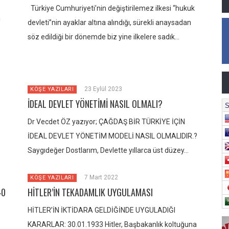
Türkiye Cumhuriyeti’nin değiştirilemez ilkesi “hukuk
i
devleti”nin ayaklar altına alındığı, sürekli anaysadan
söz edildiği bir dönemde biz yine ilkelere sadık…
23 Eylül 2023
KÖŞE YAZILARI
İDEAL DEVLET YÖNETİMİ NASIL OLMALI?
Dr Vecdet ÖZ yazıyor; ÇAĞDAŞ BİR TÜRKİYE İÇİN
İDEAL DEVLET YÖNETİM MODELİ NASIL OLMALIDIR.?
Saygıdeğer Dostlarım, Devlette yıllarca üst düzey…
7 Mart 2022
KÖŞE YAZILARI
40
HİTLER’İN TEKADAMLIK UYGULAMASI
HİTLER’İN İKTİDARA GELDİĞİNDE UYGULADIĞI
KARARLAR: 30.01.1933 Hitler, Başbakanlık koltuğuna