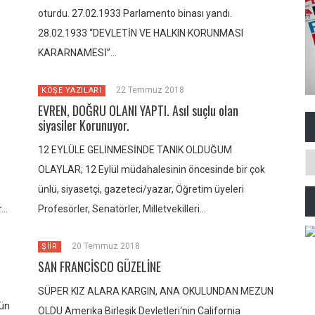
oturdu. 27.02.1933 Parlamento binası yandı.
28.02.1933 “DEVLETİN VE HALKIN KORUNMASI
KARARNAMESİ”…
22 Temmuz 2018
KÖŞE YAZILARI
EVREN, DOĞRU OLANI YAPTI. Asıl suçlu olan
siyasiler Korunuyor.
12 EYLÜLE GELİNMESİNDE TANIK OLDUĞUM
OLAYLAR; 12 Eylül müdahalesinin öncesinde bir çok
ünlü, siyasetçi, gazeteci/yazar, Öğretim üyeleri
r…
Profesörler, Senatörler, Milletvekilleri…
20 Temmuz 2018
ŞİİR
SAN FRANCİSCO GÜZELİNE
SÜPER KIZ ALARA KARGIN, ANA OKULUNDAN MEZUN
ün
OLDU Amerika Birleşik Devletleri‘nin California