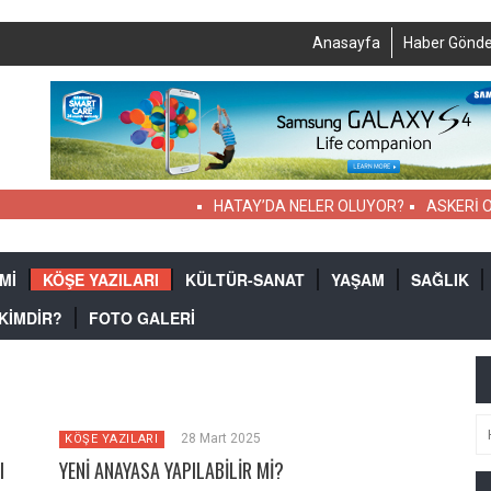
Anasayfa
Haber Gönde
HATAY’DA NELER OLUYOR?
ASKERİ OKUL
Mİ
KÖŞE YAZILARI
KÜLTÜR-SANAT
YAŞAM
SAĞLIK
 KİMDİR?
FOTO GALERİ
I
28 Mart 2025
KÖŞE YAZILARI
I
YENİ ANAYASA YAPILABİLİR Mİ?