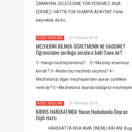
ÇIKMAYAN, GELECEĞİNE YÖN VEREMEZ, İNŞA
EDEMEZ, HATTA YOK OLMAYA ADAYDIR’’ Farklı
kaynaklar da bu…
23 Temmuz 2018
KÖŞE YAZILARI
MEZHEBİNİ BİLMEK ÖĞRETMENİN NE HADDİNE?
Öğrencisine sorduğu sorulara bak! Sana ne?
1—Hangi mezheptensiniz? … 2—Mezhep imamınız
kimdir? 3—Neden bu mezhebi seçtiniz? 4—
Mezhebinizi diğer mezheplerden ayıran özellikler
nelerdir? 5—Mezhebiniz dışında bildiğiniz mezheple
20 Temmuz 2018
KÖŞE YAZILARI
KIBRIS HAREKATINDA Yunan Hududunda Doyran
Elçili Hattı
HAREKATTA KISA AMA ÖNEMLİ BİR ANI: Bug