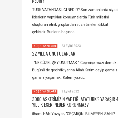
NEDİR?
TÜRK VATANDAŞLIĞI NEDİR? Son zamanlarda siyas
liderlerin yaptıkları konuşmalarda Türk milletini
oluşturan etnik gruplardan söz etmeleri dikkat
çekicidir. Bunların başında…
23 Eylül 2023
KÖŞE YAZILARI
22 YILDA UNUTULANLAR
“NE GÜZEL ŞEY UNUTMAK..” Geçmişe mazi demek..
Bugünü de geçirdik yarına Allah Kerim deyip gamsız
gamsız yaşamak.. Kalem yazdı,…
8 Eylül 2022
KÖŞE YAZILARI
3000 ASKERİMİZİN YAPTIĞI ATATÜRK’E YARAŞIR 
YILLIK ESER, NEDEN KORUNMAZ?
İlhami HAN Yazıyor; ‘’GEÇMİŞİNİ BİLMEYEN, SAHİP