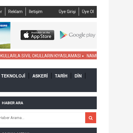
r
Reklam
İletişim
Üye Girişi
Üye Ol
LARLA SİVİL OKULLARIN KIYASLAMASI
NAMUSLU AKP SEÇMENİNİN 
TEKNOLOJİ
ASKERİ
TARİH
DİN
HABER ARA