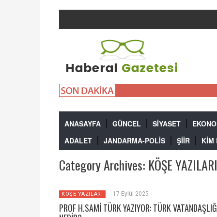
ANASAYFA
GÜNCEL
SİYASET
EKONO
ADALET
JANDARMA-POLİS
ŞİİR
KİM
Category Archives:
KÖŞE YAZILAR
17 Eylül 2025
KÖŞE YAZILARI
PROF H.SAMİ TÜRK YAZIYOR: TÜRK VATANDAŞLIĞ