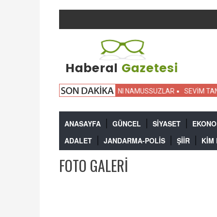
N İHANETİ
CUMHURİYET DÜŞMANI NAMUSSUZLAR
SEVİM TANÜRE
ANASAYFA
GÜNCEL
SİYASET
EKONO
ADALET
JANDARMA-POLİS
ŞİİR
KİM
FOTO GALERI