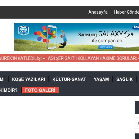
Anasayfa
Haber Gönde
K’İN KATLEDİLİŞİ
ASİ ŞER SAİT’İ KOLLAYAN HAKİME SORULAR;
Mİ
KÖŞE YAZILARI
KÜLTÜR-SANAT
YAŞAM
SAĞLIK
 KİMDİR?
FOTO GALERİ