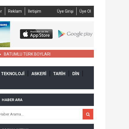
r
Reklam
İletişim
Üye Girişi
Üye Ol
BATUMLU TÜRK BOYLARI
TEKNOLOJİ
ASKERİ
TARİH
DİN
HABER ARA