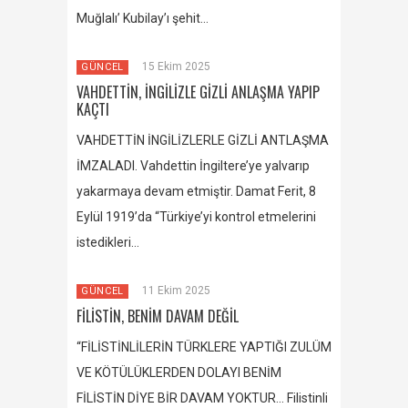
Muğlalı’ Kubilay’ı şehit…
15 Ekim 2025
GÜNCEL
VAHDETTİN, İNGİLİZLE GİZLİ ANLAŞMA YAPIP
KAÇTI
VAHDETTİN İNGİLİZLERLE GİZLİ ANTLAŞMA
İMZALADI. Vahdettin İngiltere’ye yalvarıp
yakarmaya devam etmiştir. Damat Ferit, 8
Eylül 1919’da “Türkiye’yi kontrol etmelerini
istedikleri…
11 Ekim 2025
GÜNCEL
FİLİSTİN, BENİM DAVAM DEĞİL
“FİLİSTİNLİLERİN TÜRKLERE YAPTIĞI ZULÜM
VE KÖTÜLÜKLERDEN DOLAYI BENİM
FİLİSTİN DİYE BİR DAVAM YOKTUR… Filistinli