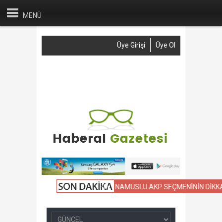
MENÜ
Üye Girişi
Üye Ol
Anasayfa
Haber Gönder
Reklam
İletişim
İVİL OKULLARIN KIYASLAMASI
NAMUSLU AKP SEÇMENİNİN DİKKATİN