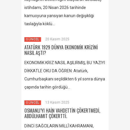
istihdamı, 20 Nisan 2026 tarihinde
kamuoyuna yansıyan kanun değişikliği
taslağıyla köklü…
20 Kasım 2025
GÜNCEL
ATATÜRK 1929 DÜNYA EKONOMİK KRİZİNİ
NASIL AŞTI?
EKONOMİK KRİZ NASIL AŞILIRMIŞ, BU YAZIYI
DİKKATLE OKU DA ÖĞREN: Atatürk,
Cumhurbaşkanı seçildikten 6 yıl sonra dünya
çapında tarihin gördüğü…
13 Kasım 2025
GÜNCEL
OSMANLI’YI HAİN VAHDETTİN ÇÖKERTMEDİ,
ABDÜLHAMIT ÇÖKERTTİ.
DİNCİ SAĞCILARIN MİLLÎ KAHRAMANI,