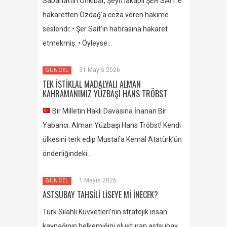
Sabahattin Önkibar, Şeyh lakaplı ŞER SAİT’e
hakaretten Özdağ’a ceza veren hakime
seslendi: • Şer Sait’in hatırasına hakaret
etmekmiş. • Öyleyse…
31 Mayıs 2026
GÜNCEL
TEK İSTİKLAL MADALYALI ALMAN
KAHRAMANIMIZ YÜZBAŞI HANS TRÖBST
Bir Milletin Haklı Davasına İnanan Bir
Yabancı: Alman Yüzbaşı Hans Tröbst! Kendi
ülkesini terk edip Mustafa Kemal Atatürk’ün
önderliğindeki…
1 Mayıs 2026
GÜNCEL
ASTSUBAY TAHSİLİ LİSEYE Mİ İNECEK?
Türk Silahlı Kuvvetleri’nin stratejik insan
kaynağının belkemiğini oluşturan astsubay