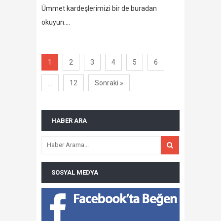
Ümmet kardeşlerimizi bir de buradan
okuyun….
1
2
3
4
5
6
…
12
Sonraki »
HABER ARA
SOSYAL MEDYA