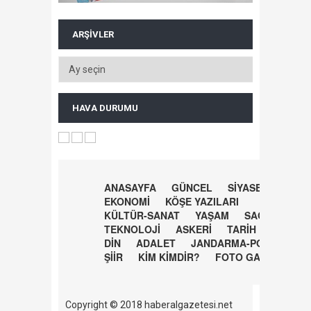
ARŞIVLER
HAVA DURUMU
ANASAYFA
GÜNCEL
SİYASET
EKONOMİ
KÖŞE YAZILARI
KÜLTÜR-SANAT
YAŞAM
SAĞLIK
TEKNOLOJİ
ASKERİ
TARİH
DİN
ADALET
JANDARMA-POLİS
ŞİİR
KİM KİMDİR?
FOTO GALERİ
Copyright © 2018 haberalgazetesi.net