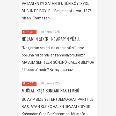
VATANI EN İYİ SATANDIR; DÜN BÖYLEYDİ,
BUGÜN DE BÖYLE…. Belgeler iyi ki var.. 1876
Nisan, “Ramazan…
18 Ekim 2025
GÜNCEL
NE ŞAM’IN ŞEKERİ, NE ARAP’IN YÜZÜ.
“Ne Şam’ın şekeri, ne arapın yüzü” diye
boşuna mı demişler zannediyorsunuz?
MASUM ŞEHİTLER GÜNÜNÜ KİMLER BİLİYOR
? Rabova” nedir? Bilmiyorsunuz…
18 Ekim 2025
GÜNCEL
MUĞLALI PAŞA BUNLARI HAK ETMEDİ
BU AYIP BİZE YETER.! DEMOKRAT PARTİ İLE
BAŞLAYAN SÜREÇ HALEN DEVAM EDİYOR..
Kahrından Ölen Bir Kahraman ‘Mustafa