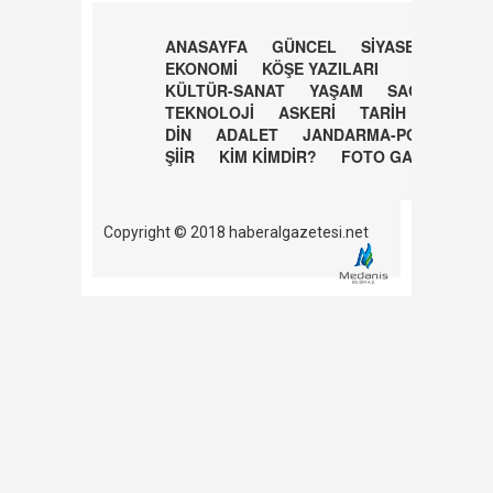
ANASAYFA
GÜNCEL
SİYASET
EKONOMİ
KÖŞE YAZILARI
KÜLTÜR-SANAT
YAŞAM
SAĞLIK
TEKNOLOJİ
ASKERİ
TARİH
DİN
ADALET
JANDARMA-POLİS
ŞİİR
KİM KİMDİR?
FOTO GALERİ
Copyright © 2018 haberalgazetesi.net