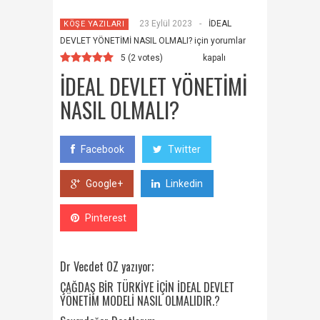
23 Eylül 2023
-
İDEAL
KÖŞE YAZILARI
DEVLET YÖNETİMİ NASIL OLMALI? için
yorumlar
5
(
2
votes)
kapalı
İDEAL DEVLET YÖNETİMİ
NASIL OLMALI?
Facebook
Twitter
Google+
Linkedin
Pinterest
Dr Vecdet ÖZ yazıyor;
ÇAĞDAŞ BİR TÜRKİYE İÇİN İDEAL DEVLET
YÖNETİM MODELİ NASIL OLMALIDIR.?