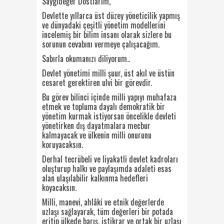
Saygıdeğer Dostlarım,
Devlette yıllarca üst düzey yöneticilik yapmış
ve dünyadaki çeşitli yönetim modellerini
incelemiş bir bilim insanı olarak sizlere bu
sorunun cevabını vermeye çalışacağım.
Sabırla okumanızı diliyorum..
Devlet yönetimi milli şuur, üst akıl ve üstün
cesaret gerektiren ulvi bir görevdir.
Bu görev bilinci içinde milli yapıyı muhafaza
etmek ve topluma dayalı demokratik bir
yönetim kurmak istiyorsan öncelikle devleti
yönetirken dış dayatmalara mecbur
kalmayacak ve ülkenin milli onurunu
koruyacaksın.
Derhal tecrübeli ve liyakatli devlet kadroları
oluşturup halkı ve paylaşımda adaleti esas
alan ulaşılabilir kalkınma hedefleri
koyacaksın.
Milli, manevi, ahlâki ve etnik değerlerde
uzlaşı sağlayarak, tüm değerleri bir potada
eritip ülkede barış, istikrar ve ortak bir uzlaşı