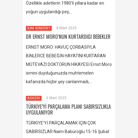
Özellikle adetlerin 1980’li yıllara kadar en
yoğun uygulandığı pey,…
8 Mart 2025
KİM KİMDİR?
DR ERNST MORO’NUN KURTARDIĞI BEBEKLER
ERNST MORO: HAVUÇ ÇORBASIYLA
BİNLERCE BEBEĞİN HAYATINI KURTARAN
MÜTEVAZI DOKTORUN HİKAYESİ Ernst Moro
ismini duyduğunuzda muhtemelen
kafanızda hiçbir şey canlanmadı,…
6 Mart 2025
ASKERİ
TÜRKİYE’Yİ PARÇALAMA PLANI SABIRSIZLIKLA
UYGULANIYOR
TÜRKİYE’Yİ PARÇALAMAK İÇİN ÇOK
SABIRSIZLAR Naim Babüroğlu 15-16 Şubat