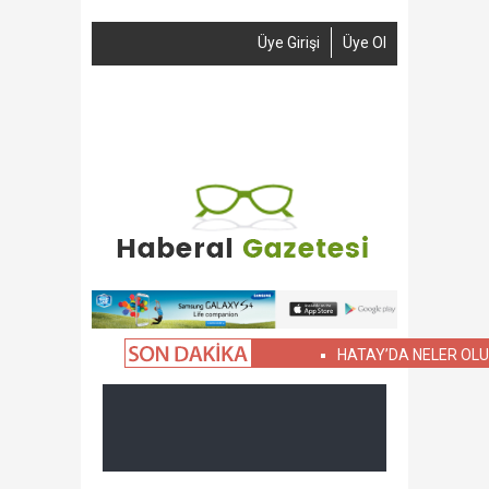
Üye Girişi
Üye Ol
Anasayfa
Haber Gönder
Reklam
İletişim
HATAY’DA NELER OLUYOR