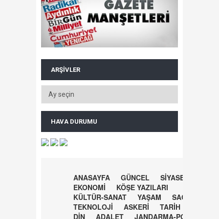
ARŞIVLER
HAVA DURUMU
ANASAYFA
GÜNCEL
SİYASET
EKONOMİ
KÖŞE YAZILARI
KÜLTÜR-SANAT
YAŞAM
SAĞLIK
TEKNOLOJİ
ASKERİ
TARİH
DİN
ADALET
JANDARMA-POLİS