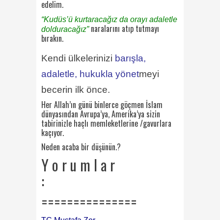
edelim.
“Kudüs’ü kurtaracağız da orayı adaletle
naralarını atıp tutmayı
dolduracağız”
bırakın.
Kendi ülkelerinizi
barışla,
adaletle, hukukla
yönet
meyi
becerin ilk önce.
Her Allah’ın günü binlerce göçmen İslam
dünyasından Avrupa’ya, Amerika’ya sizin
tabirinizle haçlı memleketlerine /gavurlara
kaçıyor.
Neden acaba bir düşünün.?
Y o r u m l a r
:
===============