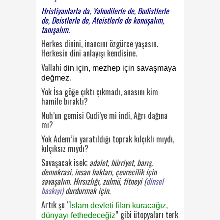
Hristiyanlarla da, Yahudilerle de, Budistlerle
de, Deistlerle de, Ateistlerle de konuşalım,
tanışalım.
Herkes dinini, inancını özgürce yaşasın.
Herkesin dini anlayışı kendisine.
Vallahi
din için, mezhep için savaşmaya
.
değmez
Yok İsa göğe çıktı çıkmadı, anasını kim
hamile bıraktı?
Nuh’un gemisi Cudi’ye mi indi, Ağrı dağına
mı?
Yok Adem’in yaratıldığı toprak kılçıklı mıydı,
kılçıksız mıydı?
Savaşacak isek;
adalet, hürriyet, barış,
demokrasi, insan hakları, çevrecilik için
savaşalım. Hırsızlığı, zulmü, fitneyi (
dinsel
baskıyı)
durdurmak için.
Artık şu “
İslam devleti filan kuracağız,
” gibi ütopyaları terk
dünyayı fethedeceğiz