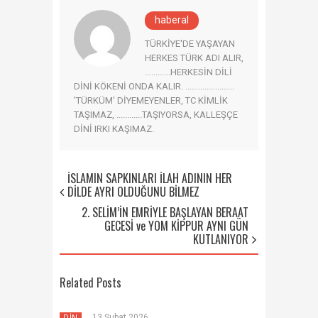
haberal
TÜRKİYE'DE YAŞAYAN
HERKES TÜRK ADI ALIR,
............HERKESİN DİLİ
DİNİ KÖKENİ ONDA KALIR. .......................
'TÜRKÜM' DİYEMEYENLER, TC KİMLİK
TAŞIMAZ, ............TAŞIYORSA, KALLEŞÇE
DİNİ IRKI KAŞIMAZ.
İSLAMIN SAPKINLARI İLAH ADININ HER
DİLDE AYRI OLDUĞUNU BİLMEZ
2. SELİM’İN EMRİYLE BAŞLAYAN BERAAT
GECESİ ve YOM KİPPUR AYNI GÜN
KUTLANIYOR
Related Posts
13 Şubat 2026
DİN