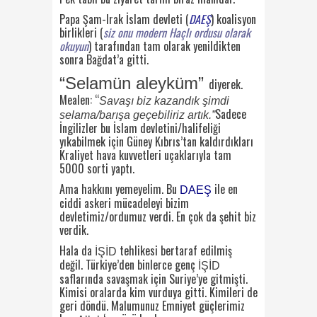
Papa Şam-Irak İslam devleti (
DAEŞ
) koalisyon
birlikleri (
siz onu modern Haçlı ordusu olarak
okuyun
) tarafından tam olarak yenildikten
sonra Bağdat’a gitti.
“Selamün aleyküm”
diyerek.
Mealen: “
Savaşı biz kazandık şimdi
Sadece
selama/barışa geçebiliriz artık.”
İngilizler bu İslam devletini/halifeliği
yıkabilmek için Güney Kıbrıs’tan kaldırdıkları
Kraliyet hava kuvvetleri uçaklarıyla tam
5000 sorti yaptı.
Ama hakkını yemeyelim. Bu
ile en
DAEŞ
ciddi askeri mücadeleyi bizim
devletimiz/ordumuz verdi. En çok da şehit biz
verdik.
Hala da
tehlikesi bertaraf edilmiş
İŞİD
değil. Türkiye’den binlerce genç
İŞİD
saflarında savaşmak için Suriye’ye gitmişti.
Kimisi oralarda kim vurduya gitti. Kimileri de
geri döndü. Malumunuz Emniyet güçlerimiz