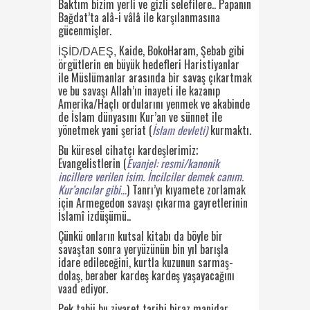
Baktım bizim yerli ve gizli selefilere.. Papanın
Bağdat’ta alâ-i vâlâ ile karşılanmasına
gücenmişler.
Kaide, BokoHaram, Şebab gibi
İŞİD/DAEŞ,
örgütlerin en büyük hedefleri Haristiyanlar
ile Müslümanlar arasında bir savaş çıkartmak
ve bu savaşı Allah’ın inayeti ile kazanıp
Amerika/Haçlı ordularını yenmek ve akabinde
de İslam dünyasını Kur’an ve sünnet ile
yönetmek yani şeriat (
İslam devleti)
kurmaktı.
Bu küresel cihatçı kardeşlerimiz;
Evangelistlerin (
Evanjel: resmi/kanonik
incillere verilen isim. İncilciler demek canım.
Kur’ancılar gibi…
) Tanrı’yı kıyamete zorlamak
için Armegedon savaşı çıkarma gayretlerinin
İslamî izdüşümü..
Çünkü onların kutsal kitabı da böyle bir
savaştan sonra yeryüzünün bin yıl barışla
idare edileceğini, kurtla kuzunun sarmaş-
dolaş, beraber kardeş kardeş yaşayacağını
vaad ediyor.
Pek tabii bu ziyaret tarihi biraz manidar.