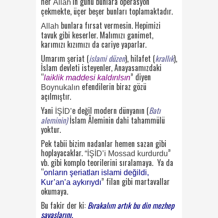
her
‘ın günü bunlara operasyon
Allah
çekmekte, üçer beşer bunları toplamaktadır.
bunlara fırsat vermesin. Hepimizi
Allah
tavuk gibi keserler. Malımızı ganimet,
karımızı kızımızı da cariye yaparlar.
Umarım şeriat (
islami düzen
), hilafet (
krallık
),
İslam devleti isteyenler, Anayasamızdaki
“
” diyen
laiklik maddesi kaldırılsın
efendilerin biraz gözü
Boynukalın
açılmıştır.
Yani
e değil modern dünyanın (
Batı
İŞİD’
aleminin)
İslam Âleminin dahi tahammülü
yoktur.
Pek tabii bizim nadanlar hemen sazan gibi
hoplayacaklar.
”
“İŞİD’i Mossad kurdurdu
vb. gibi komplo teorilerini sıralamaya. Ya da
“
onların şeriatları islami değildi,
” filan gibi martavallar
Kur’an’a aykırıydı
okumaya.
Bu fakir der ki:
Bırakalım artık bu din mezhep
savaşlarını.