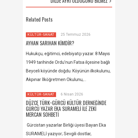
DİLDE AYRI OLDUĞUNU BİLMEZ
Related Posts
25 Temmuz 2026
KÜLTÜR-SANAT
AYHAN SARIHAN KİMDİR?
Hukukçu, eğitimci, edebiyatçı yazar. 8 Mayıs
1949 tarihinde Ordu’nun Fatsa ilçesine bağlı
Beyceli köyünde doğdu. Köyünün ilkokulunu,
Akpınar İlköğretmen Okulunu,…
6 Nisan 2026
KÜLTÜR-SANAT
DÜZCE TÜRK~GÜRCÜ KÜLTÜR DERNEĞİNDE
GÜRCÜ YAZAR EKA SURAMELİ İLE ZEKİ
MERCAN SOHBETİ
Gürcistan yazarlar Birliği üyesi Bayan Eka
SURAMELİ yazıyor; Sevgili dostlar,