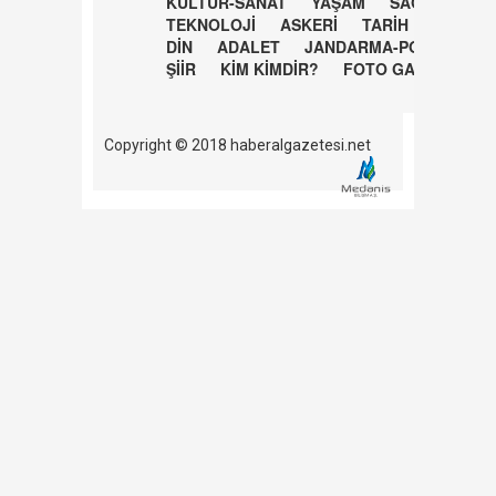
KÜLTÜR-SANAT
YAŞAM
SAĞLIK
TEKNOLOJİ
ASKERİ
TARİH
DİN
ADALET
JANDARMA-POLİS
ŞİİR
KİM KİMDİR?
FOTO GALERİ
Copyright © 2018 haberalgazetesi.net