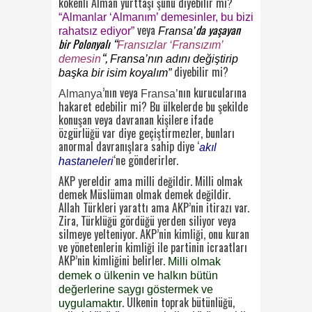
kökenli Alman yurttaşı şunu diyebilir mi?
“Almanlar ‘Almanım’ demesinler, bu bizi
veya
da yaşayan
rahatsız ediyor”
Fransa’
bir Polonyalı “
Fransızlar ‘Fransızım’
“,
demesin
Fransa’nın adını değiştirip
diyebilir mi?
başka bir isim koyalım”
’nın veya
nın kurucularına
Almanya
Fransa’
hakaret edebilir mi? Bu ülkelerde bu şekilde
konuşan veya davranan kişilere ifade
özgürlüğü var diye geçiştirmezler, bunları
anormal davranışlara sahip diye ‘
akıl
‘ne gönderirler.
hastaneleri
AKP yereldir ama milli değildir. Milli olmak
demek Müslüman olmak demek değildir.
Allah Türkleri yarattı ama AKP’nin itirazı var.
Zira, Türklüğü gördüğü yerden siliyor veya
silmeye yelteniyor. AKP’nin kimliği, onu kuran
ve yönetenlerin kimliği ile partinin icraatları
AKP’nin kimliğini belirler.
Milli olmak
demek o ülkenin ve halkın bütün
değerlerine saygı göstermek ve
. Ülkenin toprak bütünlüğü,
uygulamaktır