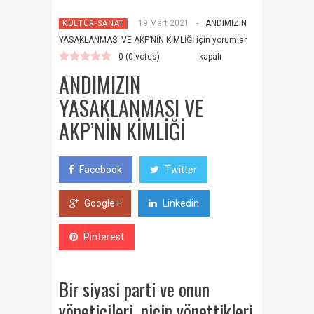
19 Mart 2021
-
ANDIMIZIN
KÜLTÜR-SANAT
YASAKLANMASI VE AKP’NİN KİMLİĞİ için
yorumlar
0
(
0
votes)
kapalı
ANDIMIZIN
YASAKLANMASI VE
AKP’NİN KİMLİĞİ
Facebook
Twitter
Google+
Linkedin
Pinterest
Bir siyasi parti ve onun
yöneticileri, niçin yönettikleri