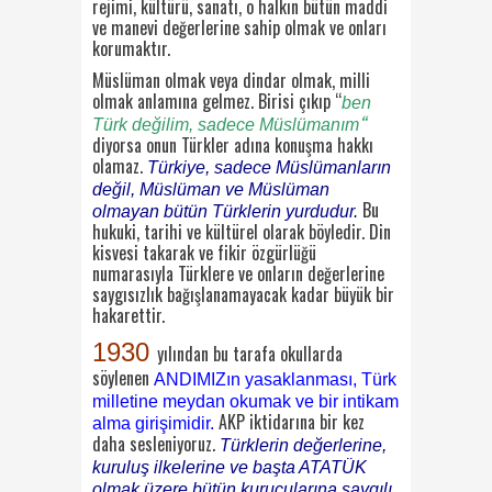
rejimi, kültürü, sanatı, o halkın bütün maddi
ve manevi değerlerine sahip olmak ve onları
korumaktır.
Müslüman olmak veya dindar olmak, milli
olmak anlamına gelmez. Birisi çıkıp “
ben
“
Türk değilim, sadece Müslümanım
diyorsa onun Türkler adına konuşma hakkı
olamaz.
Türkiye, sadece Müslümanların
değil, Müslüman ve Müslüman
Bu
olmayan bütün Türklerin yurdudur.
hukuki, tarihi ve kültürel olarak böyledir. Din
kisvesi takarak ve fikir özgürlüğü
numarasıyla Türklere ve onların değerlerine
saygısızlık bağışlanamayacak kadar büyük bir
hakarettir.
1930
yılından bu tarafa okullarda
söylenen
ANDIMIZın yasaklanması, Türk
milletine meydan okumak ve bir intikam
AKP iktidarına bir kez
alma girişimidir.
daha sesleniyoruz.
Türklerin değerlerine,
kuruluş ilkelerine ve başta ATATÜK
olmak üzere bütün kurucularına saygılı