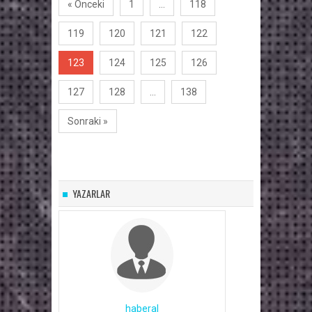
« Önceki
1
…
118
119
120
121
122
123
124
125
126
127
128
…
138
Sonraki »
YAZARLAR
haberal