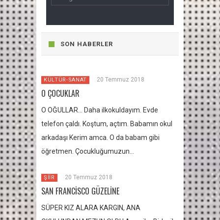
SON HABERLER
20 Temmuz 2018
KÜLTÜR-SANAT
O ÇOCUKLAR
O OĞULLAR… Daha ilkokuldayım. Evde
telefon çaldı. Koştum, açtım. Babamın okul
arkadaşı Kerim amca. O da babam gibi
öğretmen. Çocukluğumuzun…
20 Temmuz 2018
ŞİİR
SAN FRANCİSCO GÜZELİNE
SÜPER KIZ ALARA KARGIN, ANA