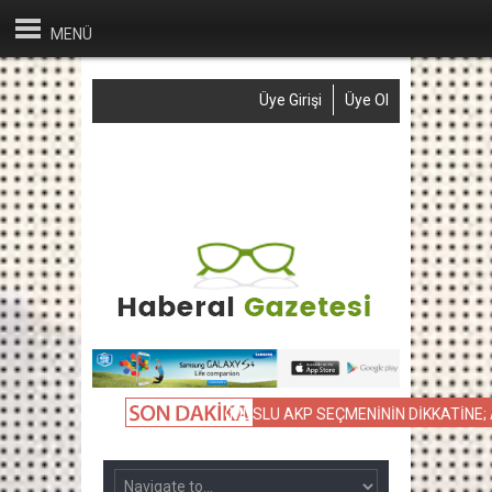
MENÜ
Üye Girişi
Üye Ol
Anasayfa
Haber Gönder
Reklam
İletişim
LLARIN KIYASLAMASI
NAMUSLU AKP SEÇMENİNİN DİKKATİNE; ASKER