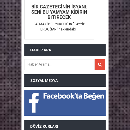
BİR GAZETECİNİN İSYANI:
SENİ BU YAMYAM KİBİRİN
BİTİRECEK
FATMA SİBEL YÜKSEK' in "TAYYİP
ERDOĞAN" hakkındaki...
HABER ARA
SOSYAL MEDYA
DÖVIZ KURLARI