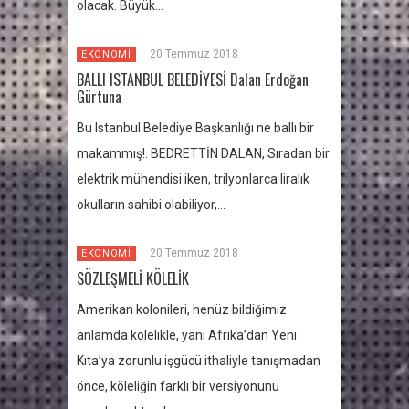
olacak. Büyük…
20 Temmuz 2018
EKONOMİ
BALLI ISTANBUL BELEDİYESİ Dalan Erdoğan
Gürtuna
Bu Istanbul Belediye Başkanlığı ne ballı bir
makammış!. BEDRETTİN DALAN, Sıradan bir
elektrik mühendisi iken, trilyonlarca liralık
okulların sahibi olabiliyor,…
20 Temmuz 2018
EKONOMİ
SÖZLEŞMELİ KÖLELİK
Amerikan kolonileri, henüz bildiğimiz
anlamda kölelikle, yani Afrika’dan Yeni
Kıta’ya zorunlu işgücü ithaliyle tanışmadan
önce, köleliğin farklı bir versiyonunu