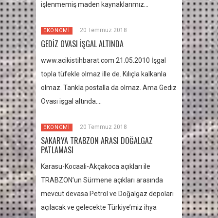
işlenmemiş maden kaynaklarımız…
20 Temmuz 2018
EKONOMİ
GEDİZ OVASI İŞGAL ALTINDA
www.acikistihbarat.com 21.05.2010 İşgal
topla tüfekle olmaz ille de. Kılıçla kalkanla
olmaz. Tankla postalla da olmaz. Ama Gediz
Ovası işgal altında….
20 Temmuz 2018
EKONOMİ
SAKARYA TRABZON ARASI DOĞALGAZ
PATLAMASI
Karasu-Kocaali-Akçakoca açıkları ile
TRABZON’un Sürmene açıkları arasında
mevcut devasa Petrol ve Doğalgaz depoları
açılacak ve gelecekte Türkiye’miz ihya