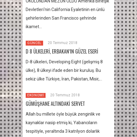
OKULUNDAN MEZUN OLDU Amerika Birleşik
Devletleri‘nin California Eyaletinin en ünlü
şehirlerinden San Francisco şehrinde
ikamet…
20 Temmuz 2018
GÜNCEL
D 8 ÜLKELERİ, ERBAKAN’IN GÜZEL ESERİ
D-8 ülkeleri, Developing Eight (gelişmiş 8
ülke), 8 ülkeyi ifade eden bir kuruluş. Bu
sekiz ülke Türkiye, İran, Pakistan, Misir,…
20 Temmuz 2018
EKONOMİ
GÜMÜŞHANE ALTINDAKİ SERVET
Allah bu millete öyle büyük zenginlik ve
kaynaklar nasip etmiş ki, Yabancıların
tespitiyle, yeraltında 3 katrilyon dolarlık