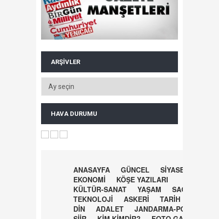
ARŞIVLER
HAVA DURUMU
ANASAYFA
GÜNCEL
SİYASET
EKONOMİ
KÖŞE YAZILARI
KÜLTÜR-SANAT
YAŞAM
SAĞLIK
TEKNOLOJİ
ASKERİ
TARİH
DİN
ADALET
JANDARMA-POLİS
ŞİİR
KİM KİMDİR?
FOTO GALERİ