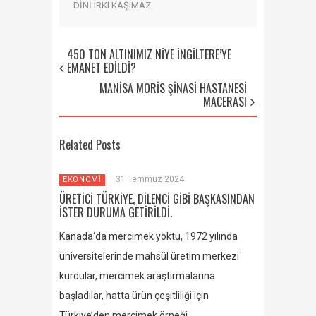
DİNİ IRKI KAŞIMAZ.
450 TON ALTINIMIZ NİYE İNGİLTERE’YE
EMANET EDİLDİ?
MANİSA MORİS ŞİNASİ HASTANESİ
MACERASI
Related Posts
31 Temmuz 2024
EKONOMİ
ÜRETİCİ TÜRKİYE, DİLENCİ GİBİ BAŞKASINDAN
İSTER DURUMA GETİRİLDİ.
Kanada‘da mercimek yoktu, 1972 yılında
üniversitelerinde mahsül üretim merkezi
kurdular, mercimek araştırmalarına
başladılar, hatta ürün çeşitliliği için
Türkiye’den mercimek örneği…