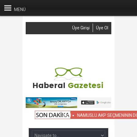
MENÜ
Üye Girişi
Üye Ol
Anasayfa
Haber Gönder
Reklam
İletişim
A SİVİL OKULLARIN KIYASLAMASI
NAMUSLU AKP SEÇMENİNİN DİKKA