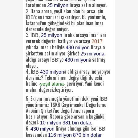
tarafından
liraya satın alınıyor.
25 milyon
2. Daha sonra, yeşil alan olan bu arsa için
den imar izni çıkarılıyor. Bu yöntemle,
İBB’
İstanbul’un göbeğindeki bu alan inanılmaz
derecede değerleniyor.
3.
liralık arsaya imar izni
İBB
, 25 milyon
vererek değerini katlıyor ve arsayı
2017
yılında imarlı haliyle
liraya o
430 milyon
şirketten satın alıyor. Şirket
25 milyona
aldığı arsayı
ye
a satmış
İBB’
430 milyon
oluyor.
4.
a aldığı arsayı ne yapıyor
İBB
430 milyon
dersiniz? Tekrar imar değişikliği ile eski
haline
çeviriyor. Yani kendi
-yeşil alana-
malını değersizleştiriyor.
5. Ekrem İmamoğlu yönetimindeki yeni
İBB
yönetimimiz TSKB Gayrimenkul Değerleme
Anonim Şirketi’ne değerleme raporu
hazırlatıyor. Rapora göre arsanın bugünkü
değeri:
10 milyon 381 bin dolar.
6.
liraya alındığı gün ise
430 milyon
İBB
kasasından
116 milyon 870 bin dolar