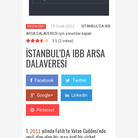
13 Ocak 2022
-
İSTANBUL’DA IBB
EKONOMİ
ARSA DALAVERESİ için
yorumlar kapalı
3.5
(
2
votes)
İSTANBUL’DA IBB ARSA
DALAVERESİ
Facebook
Twitter
Google+
Linkedin
Pinterest
1.
yılında Fatih’te Vatan Caddesi’nde
2011
yeşil alan olan bir arsa özel bir şirket