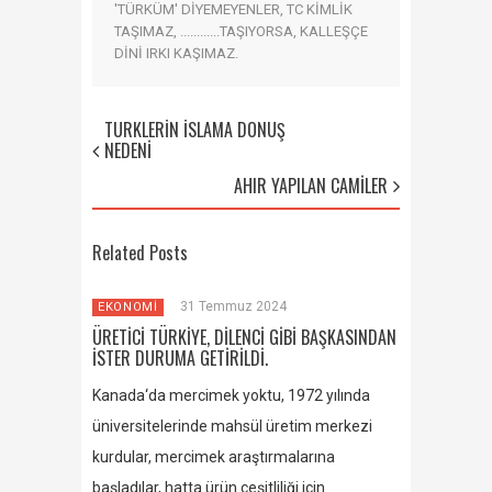
'TÜRKÜM' DİYEMEYENLER, TC KİMLİK
TAŞIMAZ, ............TAŞIYORSA, KALLEŞÇE
DİNİ IRKI KAŞIMAZ.
TÜRKLERİN İSLAMA DÖNÜŞ
NEDENİ
AHIR YAPILAN CAMİLER
Related Posts
31 Temmuz 2024
EKONOMİ
ÜRETİCİ TÜRKİYE, DİLENCİ GİBİ BAŞKASINDAN
İSTER DURUMA GETİRİLDİ.
Kanada‘da mercimek yoktu, 1972 yılında
üniversitelerinde mahsül üretim merkezi
kurdular, mercimek araştırmalarına
başladılar, hatta ürün çeşitliliği için