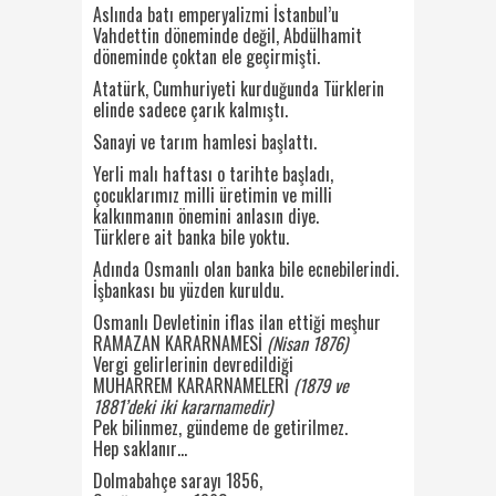
Aslında batı emperyalizmi İstanbul’u
Vahdettin döneminde değil, Abdülhamit
döneminde çoktan ele geçirmişti.
Atatürk, Cumhuriyeti kurduğunda Türklerin
elinde sadece çarık kalmıştı.
Sanayi ve tarım hamlesi başlattı.
Yerli malı haftası o tarihte başladı,
çocuklarımız milli üretimin ve milli
kalkınmanın önemini anlasın diye.
Türklere ait banka bile yoktu.
Adında Osmanlı olan banka bile ecnebilerindi.
İşbankası bu yüzden kuruldu.
Osmanlı Devletinin iflas ilan ettiği meşhur
RAMAZAN KARARNAMESİ
(Nisan 1876)
Vergi gelirlerinin devredildiği
MUHARREM KARARNAMELERİ
(1879 ve
1881’deki iki kararnamedir)
Pek bilinmez, gündeme de getirilmez.
Hep saklanır…
Dolmabahçe sarayı 1856,