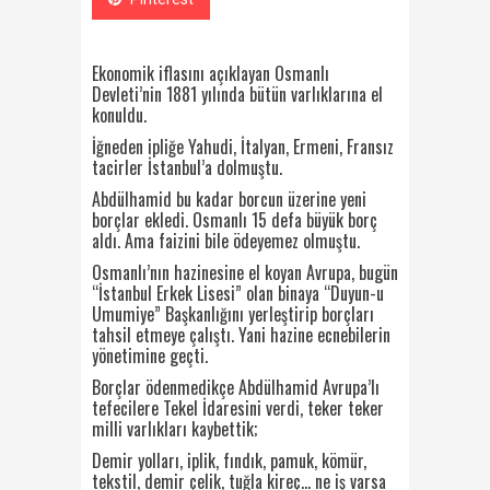
Ekonomik iflasını açıklayan Osmanlı
Devleti’nin 1881 yılında bütün varlıklarına el
konuldu.
İğneden ipliğe Yahudi, İtalyan, Ermeni, Fransız
tacirler İstanbul’a dolmuştu.
Abdülhamid bu kadar borcun üzerine yeni
borçlar ekledi. Osmanlı 15 defa büyük borç
aldı. Ama faizini bile ödeyemez olmuştu.
Osmanlı’nın hazinesine el koyan Avrupa, bugün
“İstanbul Erkek Lisesi” olan binaya “Duyun-u
Umumiye” Başkanlığını yerleştirip borçları
tahsil etmeye çalıştı. Yani hazine ecnebilerin
yönetimine geçti.
Borçlar ödenmedikçe Abdülhamid Avrupa’lı
tefecilere Tekel İdaresini verdi, teker teker
milli varlıkları kaybettik;
Demir yolları, iplik, fındık, pamuk, kömür,
tekstil, demir çelik, tuğla kireç… ne iş varsa