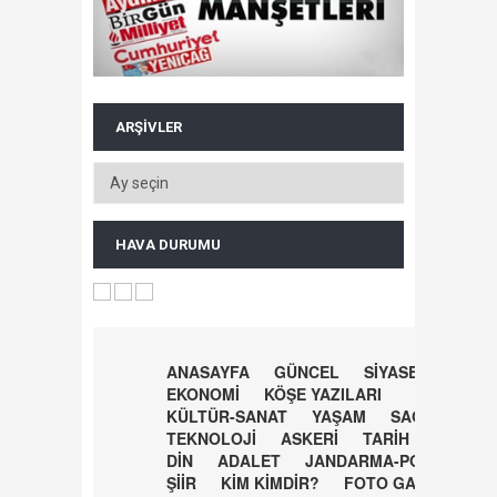
ARŞIVLER
HAVA DURUMU
ANASAYFA
GÜNCEL
SİYASET
EKONOMİ
KÖŞE YAZILARI
KÜLTÜR-SANAT
YAŞAM
SAĞLIK
TEKNOLOJİ
ASKERİ
TARİH
DİN
ADALET
JANDARMA-POLİS
ŞİİR
KİM KİMDİR?
FOTO GALERİ