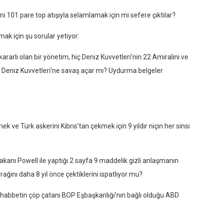
i 101 pare top atışıyla selamlamak için mi sefere çıktılar?
ak için şu sorular yetiyor:
ararlı olan bir yönetim, hiç Deniz Kuvvetleri’nin 22 Amiralini ve
 ve Deniz Kuvvetleri’ne savaş açar mı? Uydurma belgeler
mek ve Türk askerini Kıbrıs’tan çekmek için 9 yıldır niçin her sinsi
akanı Powell ile yaptığı 2 sayfa 9 maddelik gizli anlaşmanın
ğını daha 8 yıl önce çektiklerini ispatlıyor mu?
muhabbetin çöp çatanı BOP Eşbaşkanlığı’nın bağlı olduğu ABD