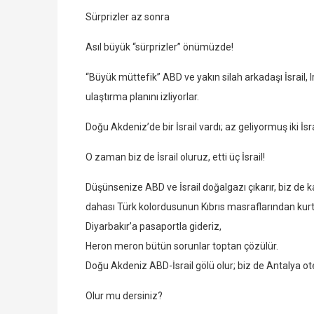
Sürprizler az sonra
Asıl büyük “sürprizler” önümüzde!
“Büyük müttefik” ABD ve yakın silah arkadaşı İsrail, 
ulaştırma planını izliyorlar.
Doğu Akdeniz’de bir İsrail vardı; az geliyormuş iki İsr
O zaman biz de İsrail oluruz, etti üç İsrail!
Düşünsenize ABD ve İsrail doğalgazı çıkarır, biz de k
dahası Türk kolordusunun Kıbrıs masraflarından kurt
Diyarbakır’a pasaportla gideriz,
Heron meron bütün sorunlar toptan çözülür.
Doğu Akdeniz ABD-İsrail gölü olur; biz de Antalya otel
Olur mu dersiniz?