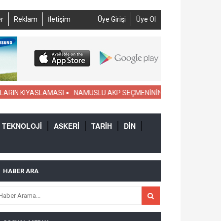
r
Reklam
İletişim
Üye Girişi
Üye Ol
ASLAMASI
NAMUSLU AKP SEÇMENİNİN DİKKATİNE; ASKER KAÇAĞI SA
TEKNOLOJİ
ASKERİ
TARİH
DİN
HABER ARA