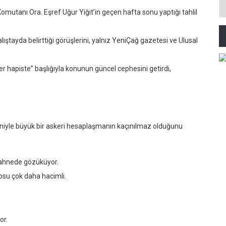
 Komutanı Ora. Eşref Uğur Yiğit’in geçen hafta sonu yaptığı tahlil
tayda belirttiği görüşlerini, yalnız YeniÇağ gazetesi ve Ulusal
r hapiste” başlığıyla konunun güncel cephesini getirdi,
eniyle büyük bir askeri hesaplaşmanın kaçınılmaz olduğunu
 sahnede gözüküyor.
osu çok daha hacimli.
or.