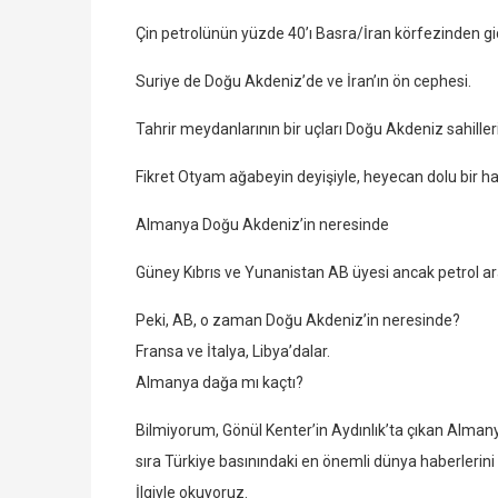
Çin petrolünün yüzde 40’ı Basra/İran körfezinden gid
Suriye de Doğu Akdeniz’de ve İran’ın ön cephesi.
Tahrir meydanlarının bir uçları Doğu Akdeniz sahille
Fikret Otyam ağabeyin deyişiyle, heyecan dolu bir ha
Almanya Doğu Akdeniz’in neresinde
Güney Kıbrıs ve Yunanistan AB üyesi ancak petrol ar
Peki, AB, o zaman Doğu Akdeniz’in neresinde?
Fransa ve İtalya, Libya’dalar.
Almanya dağa mı kaçtı?
Bilmiyorum, Gönül Kenter’in Aydınlık’ta çıkan Almanya 
sıra Türkiye basınındaki en önemli dünya haberlerini
İlgiyle okuyoruz.