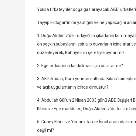
Yoksa firkateynler doğalgaz arayacak ABD şirketlerin
Tayyip Erdoğan’ın ne yaptığını ve ne yapacağını anlam
1: Doğu Akdeniz’de Türkiye’nin çıkarlarını korumaya k
en seçkin subaylarını esir alıp duvarların içine atar
düzenleyerek, Bahriyelinin şerefiyle oynar mı?
2: Ege ordusunun kaldırılması için bu ısrar ne?
3: AKP iktidarı, Rum yönetimi altında Kıbrıs’ı birleştir
ve açık uygulamanın içinde olmuştur?
4: Abdullah Gül’ün 2 Nisan 2003 günü ABD Dışişleri B
Kıbrıs ve Ege maddeleri, Doğu Akdeniz’de teslim bayra
5: Güney Kıbrıs ve Yunanistan ile İsrail arasındaki 
değil mi?