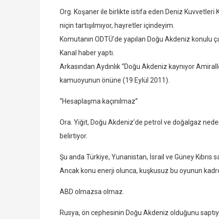
Org. Koşaner ile birlikte istifa eden Deniz Kuvvetleri
niçin tartışılmıyor, hayretler içindeyim.
Komutanın ODTÜ’de yapılan Doğu Akdeniz konulu çalış
Kanal haber yaptı.
Arkasından Aydınlık “Doğu Akdeniz kaynıyor Amiralle
kamuoyunun önüne (19 Eylül 2011).
“Hesaplaşma kaçınılmaz”
Ora. Yiğit, Doğu Akdeniz’de petrol ve doğalgaz ned
belirtiyor.
Şu anda Türkiye, Yunanistan, İsrail ve Güney Kıbrıs
Ancak konu enerji olunca, kuşkusuz bu oyunun kadr
ABD olmazsa olmaz.
Rusya, ön cephesinin Doğu Akdeniz olduğunu saptıy