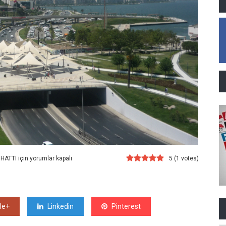
HATTI için
yorumlar kapalı
5
(
1
votes)
le+
Linkedin
Pinterest