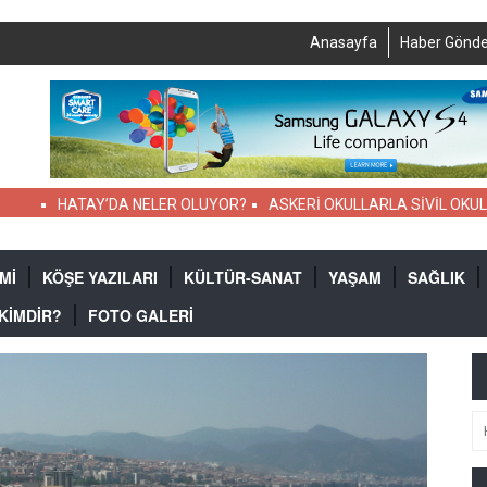
Anasayfa
Haber Gönde
TAY’DA NELER OLUYOR?
ASKERİ OKULLARLA SİVİL OKULLARIN KIY
Mİ
KÖŞE YAZILARI
KÜLTÜR-SANAT
YAŞAM
SAĞLIK
 KİMDİR?
FOTO GALERİ