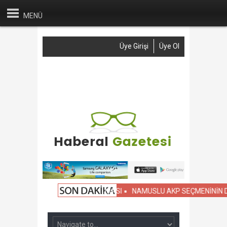
MENÜ
Üye Girişi
Üye Ol
Anasayfa
Haber Gönder
Reklam
İletişim
A SİVİL OKULLARIN KIYASLAMASI
NAMUSLU AKP SEÇMENİNİN DİKKA