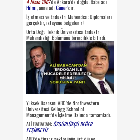
4 Nisan 1967
‘de Ankara’da doğdu. Baba adı
Hilmi,
anne adı
Güner’
dir.
İşletmeci ve Endüstri Mühendisi; Diplomaları
gerçektir, isteyene belgelenir!
Orta Doğu Teknik Üniversitesi Endüstri
Mühendisliği Bölümünü birincilikle bitirdi.
Yüksek lisansını ABD’de Northwestern
Üniversitesi Kellogg School of
Management’de İşletme Dalında tamamladı.
ALİ BABACAN:
ÖZGÜRLÜKÇÜ DEĞER
PEŞİNDEYİZ
ABD’de finans sektörünün üst düzey