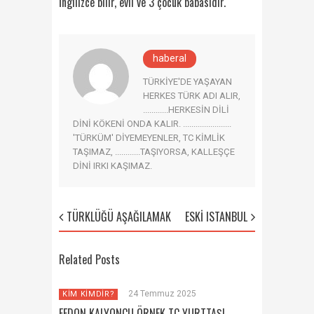
İngilizce bilir, evli ve 3 çocuk babasıdır.
haberal
TÜRKİYE'DE YAŞAYAN
HERKES TÜRK ADI ALIR,
............HERKESİN DİLİ
DİNİ KÖKENİ ONDA KALIR. .......................
'TÜRKÜM' DİYEMEYENLER, TC KİMLİK
TAŞIMAZ, ............TAŞIYORSA, KALLEŞÇE
DİNİ IRKI KAŞIMAZ.
TÜRKLÜĞÜ AŞAĞILAMAK
ESKİ ISTANBUL
Related Posts
24 Temmuz 2025
KİM KİMDİR?
FEDON KALYONCU ÖRNEK TC YURTTAŞI