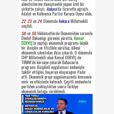
yöneticilerine danışmanlık yapan özel bir
şirkette çalıştı.
Ankara
‘da ticaretle uğraştı.
Adalet ve Kalkınma Partisi Kurucu Üyesi oldu.
22. 23.
ve
24.
Dönemde
Ankara
Milletvekili
seçildi.
58.
ve
59
. Hükümetlerde Ekonomiden sorumlu
Devlet Bakanlığı görevini yürüttü.
Kemal
DERVİŞ
‘in yaptığı ekonomik proğramı büyük
bir disiplin ve titizlikle yürütüp, ülkeyi
ekonomik sıkıntıdan düze çıkardı. O dönemde
CHP Milletvekili olan Kemal DERVİŞ de
TBMM’de kürsüye çıkarak Babacan’ın
proğramı disiplinli uygulaması nedeniyle
takdir ettiğini, başarıya ulaşacağını ifade
etti. Ekonomik proje uygulamasında kimsenin
emir ve etkisinde kalmadı. Çeşitli nedenlerle
partiden uzaklaştıktan sonra Türkiye
ekonomik batağa sürüklendi.