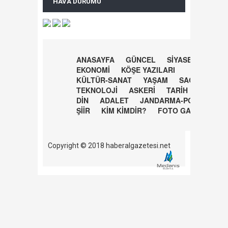
HAVA DURUMU
ANASAYFA
GÜNCEL
SİYASET
EKONOMİ
KÖŞE YAZILARI
KÜLTÜR-SANAT
YAŞAM
SAĞLIK
TEKNOLOJİ
ASKERİ
TARİH
DİN
ADALET
JANDARMA-POLİS
ŞİİR
KİM KİMDİR?
FOTO GALERİ
Copyright © 2018 haberalgazetesi.net