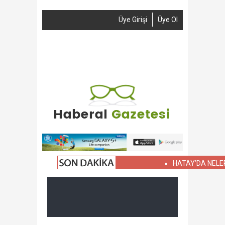
Üye Girişi
Üye Ol
Anasayfa
Haber Gönder
Reklam
İletişim
HATAY’DA NELER OLUY