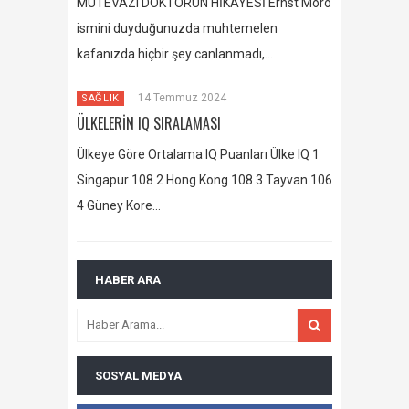
MÜTEVAZI DOKTORUN HİKAYESİ Ernst Moro
ismini duyduğunuzda muhtemelen
kafanızda hiçbir şey canlanmadı,…
14 Temmuz 2024
SAĞLIK
ÜLKELERİN IQ SIRALAMASI
Ülkeye Göre Ortalama IQ Puanları Ülke IQ 1
Singapur 108 2 Hong Kong 108 3 Tayvan 106
4 Güney Kore…
HABER ARA
SOSYAL MEDYA