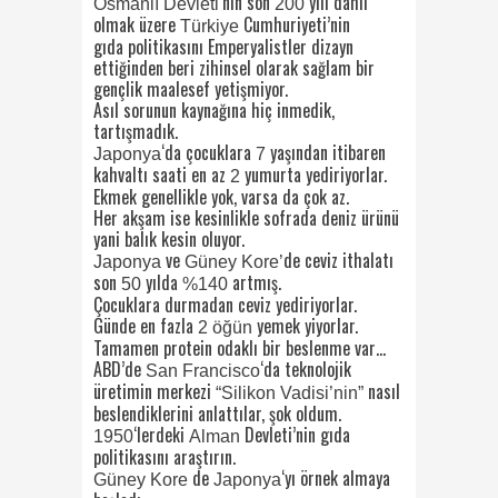
‘nin son
yılı dahil
Osmanlı Devleti
200
olmak üzere
Cumhuriyeti’nin
Türkiye
gıda politikasını Emperyalistler dizayn
ettiğinden beri zihinsel olarak sağlam bir
gençlik maalesef yetişmiyor.
Asıl sorunun kaynağına hiç inmedik,
tartışmadık.
‘da çocuklara
yaşından itibaren
Japonya
7
kahvaltı saati en az
yumurta yediriyorlar.
2
Ekmek genellikle yok, varsa da çok az.
Her akşam ise kesinlikle sofrada deniz ürünü
yani balık kesin oluyor.
ve
de ceviz ithalatı
Japonya
Güney Kore’
son
yılda
artmış.
50
%140
Çocuklara durmadan ceviz yediriyorlar.
Günde en fazla
yemek yiyorlar.
2 öğün
Tamamen protein odaklı bir beslenme var…
ABD’de
‘da teknolojik
San Francisco
üretimin merkezi
nasıl
“Silikon Vadisi’nin”
beslendiklerini anlattılar, şok oldum.
‘lerdeki
Devleti’nin gıda
1950
Alman
politikasını araştırın.
de
‘yı örnek almaya
Güney Kore
Japonya