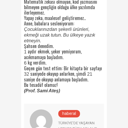
Matematik zekası olmayan, kod yazmasını
bilmeyen gençliğin olduğu ülke yazılımda
ilerleyemez.
Yapay zeka, maalesef geliştiremez..
Anne, babalara sesleniyorum:
Çocuklarınızdan şekerli ürünleri,
ekmeği uzak tutun.
Bu ülkeye yazık
etmeyin.
Şahsen denedim.
aydır ekmek, şeker yemiyorum,
1
acıkmamaya başladım.
kg verdim.
6
Geçen gün test ettim: Bir kitapta bir sayfayı
saniyede okuyup anlarken, şimdi
32
21
saniye de okuyup anlamaya başladım.
Bu tesadüf olamaz!
(Prof. Sami Ateş)
haberal
TÜRKİYE'DE YAŞAYAN