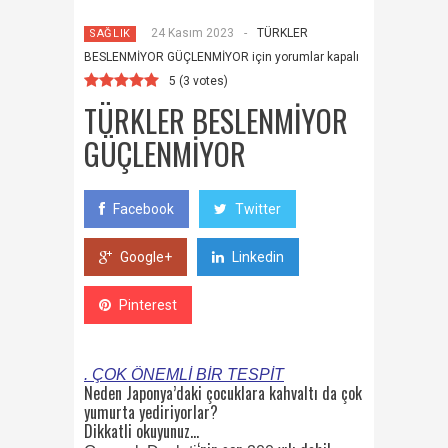
24 Kasım 2023
-
TÜRKLER
SAĞLIK
BESLENMİYOR GÜÇLENMİYOR için
yorumlar kapalı
5
(
3
votes)
TÜRKLER BESLENMİYOR
GÜÇLENMİYOR
Facebook
Twitter
Google+
Linkedin
Pinterest
. ÇOK ÖNEMLİ BİR TESPİT
Neden Japonya’daki çocuklara kahvaltı da çok
yumurta yediriyorlar?
Dikkatli okuyunuz…