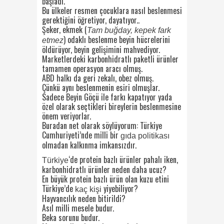
başladı.
Bu ülkeler resmen çocuklara nasıl beslenmesi
gerektiğini öğretiyor, dayatıyor..
Şeker, ekmek (
Tam buğday, kepek fark
) odaklı beslenme beyin hücrelerini
etmez
öldürüyor, beyin gelişimini mahvediyor.
Marketlerdeki karbonhidratlı paketli ürünler
tamamen operasyon aracı olmuş.
ABD halkı da geri zekalı, obez olmuş.
Çünkü aynı beslenmenin esiri olmuşlar.
Sadece Beyin Göçü ile farkı kapatıyor yada
özel olarak seçtikleri bireylerin beslenmesine
önem veriyorlar.
Buradan net olarak söylüyorum: Türkiye
Cumhuriyeti’nde milli bir
gıda politikası
olmadan kalkınma imkansızdır.
‘de protein bazlı ürünler pahalı iken,
Türkiye
karbonhidratlı ürünler neden daha ucuz?
En büyük protein bazlı ürün olan kuzu etini
Türkiye’de
yiyebiliyor?
kaç kişi
Hayvancılık neden bitirildi?
Asıl milli mesele budur.
Beka sorunu budur.