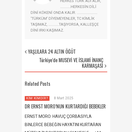
HERKES TÜRK ADI ALIR,
............HERKESİN DİLİ
DİNİ KÖKENİ ONDA KALIR. .......................
'TÜRKÜM' DİYEMEYENLER, TC KİMLİK
TAŞIMAZ, ............TAŞIYORSA, KALLEŞÇE
DİNİ IRKI KAŞIMAZ.
YAŞLILARA 24 ALTIN ÖĞÜT
Türkiye’de MUSEVİ VE İSLAMİ İNANÇ
KARMAŞASI
Related Posts
8 Mart 2025
KİM KİMDİR?
DR ERNST MORO’NUN KURTARDIĞI BEBEKLER
ERNST MORO: HAVUÇ ÇORBASIYLA
BİNLERCE BEBEĞİN HAYATINI KURTARAN