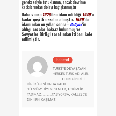
gerekçesiyle tutuklanmış ancak devrime
katkılarından dolayı bağışlanmıştır.
Daha sonra
1928
’den idam edildiği
1940
’a
kadar çeşitli cezalar almıştır.
1990
’da –
idamından on yıllar sonra–
Galiyev
’in
aldığı cezalar haksız bulunmuş ve
Sovyetler Birliği tarafından itibarı iade
edilmiştir.
haberal
TÜRKİYE'DE YAŞAYAN
HERKES TÜRK ADI ALIR,
............HERKESİN DİLİ
DİNİ KÖKENİ ONDA KALIR. .......................
'TÜRKÜM' DİYEMEYENLER, TC KİMLİK
TAŞIMAZ, ............TAŞIYORSA, KALLEŞÇE
DİNİ IRKI KAŞIMAZ.