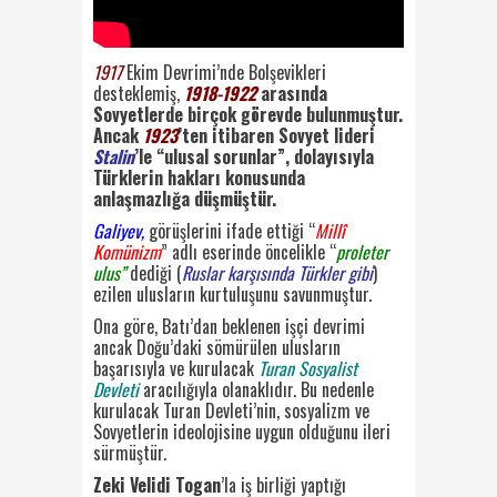
1917
Ekim Devrimi’nde Bolşevikleri
desteklemiş,
1918-1922
arasında
Sovyetlerde birçok görevde bulunmuştur.
Ancak
1923
’ten itibaren Sovyet lideri
Stalin
’le “ulusal sorunlar”, dolayısıyla
Türklerin hakları konusunda
anlaşmazlığa düşmüştür.
Galiyev,
görüşlerini ifade ettiği “
Millî
Komünizm
” adlı eserinde öncelikle “
proleter
ulus”
dediği (
Ruslar karşısında Türkler gibi
)
ezilen ulusların kurtuluşunu savunmuştur.
Ona göre, Batı’dan beklenen işçi devrimi
ancak Doğu’daki sömürülen ulusların
başarısıyla ve kurulacak
Turan Sosyalist
Devleti
aracılığıyla olanaklıdır. Bu nedenle
kurulacak Turan Devleti’nin, sosyalizm ve
Sovyetlerin ideolojisine uygun olduğunu ileri
sürmüştür.
Zeki Velidi Togan
’la iş birliği yaptığı