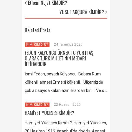
Ethem Nejat KİMDİR?
YUSUF AKÇURA KİMDİR?
Related Posts
24 Temmuz 2025
KİM KİMDİR?
FEDON KALYONCU ÖRNEK TC YURTTAŞI
OLARAK TÜRK MİLLETİNİN MEDARI
İFTİHARIDIR
İsmi Fedon, soyadı Kalyoncu. Babası Rum
kökenli, annesi Ermeni kökenli… Ülkemizde
çok az sayıda kalan azınlıklardan biri … Ve o…
22 Haziran 2025
KİM KİMDİR?
HAMİYET YÜCESES KİMDİR?
Hamiyet Yüceses Kimdir? Hamiyet Yüceses,
20 Haziran 1916, İstanbul’da doğdu. Annesi