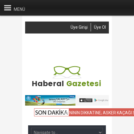
MENÜ
Üye Girişi
Üye Ol
Anasayfa
Haber Gönder
Reklam
İletişim
SLAMASI
NAMUSLU AKP SEÇMENİNİN DİKKATİNE; ASKER KAÇAĞI SAH