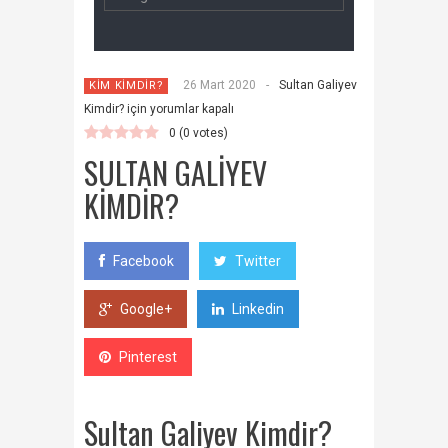
26 Mart 2020
-
Sultan Galiyev
KİM KİMDİR?
Kimdir? için
yorumlar kapalı
0
(
0
votes)
SULTAN GALIYEV
KIMDIR?
Facebook
Twitter
Google+
Linkedin
Pinterest
Sultan Galiyev Kimdir?