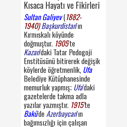
Kısaca Hayatı ve Fikirleri
Sultan Galiyev
(
1882-
1940)
Başkurdistan
’ın
Kırmıskalı köyünde
doğmuştur.
1905
’te
Kazan
’daki Tatar Pedogoji
Enstitüsünü bitirerek değişik
köylerde öğretmenlik,
Ufa
Belediye Kütüphanesinde
memurluk yapmış;
Ufa
’daki
gazetelerde takma adla
yazılar yazmıştır.
1915’
te
Bakü
’de
Azerbaycan
’ın
bağımsızlığı için çalışan