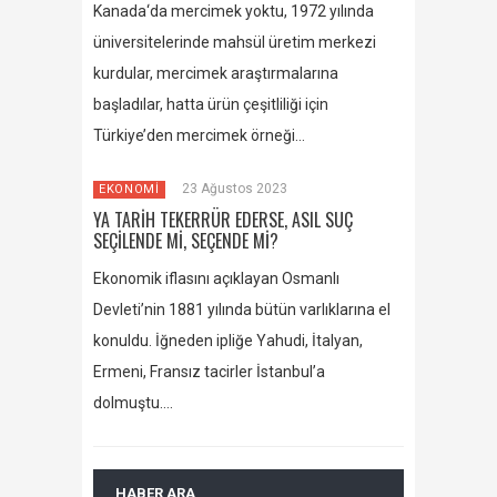
Kanada‘da mercimek yoktu, 1972 yılında
üniversitelerinde mahsül üretim merkezi
kurdular, mercimek araştırmalarına
başladılar, hatta ürün çeşitliliği için
Türkiye’den mercimek örneği…
23 Ağustos 2023
EKONOMİ
YA TARİH TEKERRÜR EDERSE, ASIL SUÇ
SEÇİLENDE Mİ, SEÇENDE Mİ?
Ekonomik iflasını açıklayan Osmanlı
Devleti’nin 1881 yılında bütün varlıklarına el
konuldu. İğneden ipliğe Yahudi, İtalyan,
Ermeni, Fransız tacirler İstanbul’a
dolmuştu….
HABER ARA