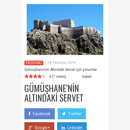
18 Temmuz 2018
-
EKONOMİ
Gümüşhane’nin Altındaki Servet için
yorumlar
4
(
1
votes)
kapalı
GÜMÜŞHANE’NIN
ALTINDAKI SERVET
Facebook
Twitter
Google+
Linkedin