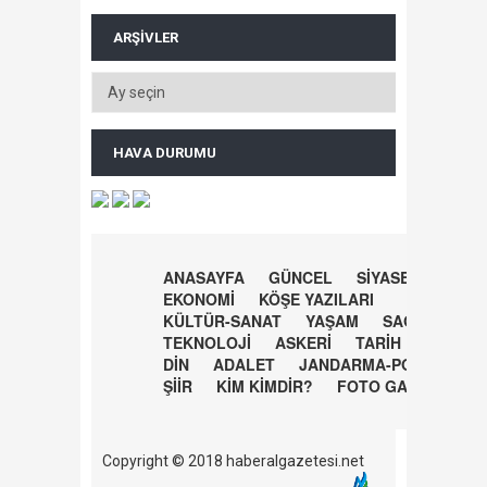
ARŞIVLER
HAVA DURUMU
ANASAYFA
GÜNCEL
SİYASET
EKONOMİ
KÖŞE YAZILARI
KÜLTÜR-SANAT
YAŞAM
SAĞLIK
TEKNOLOJİ
ASKERİ
TARİH
DİN
ADALET
JANDARMA-POLİS
ŞİİR
KİM KİMDİR?
FOTO GALERİ
Copyright © 2018 haberalgazetesi.net