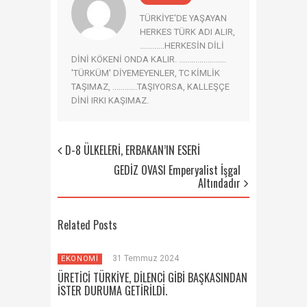
TÜRKİYE'DE YAŞAYAN
HERKES TÜRK ADI ALIR,
............HERKESİN DİLİ
DİNİ KÖKENİ ONDA KALIR. .......................
'TÜRKÜM' DİYEMEYENLER, TC KİMLİK
TAŞIMAZ, ............TAŞIYORSA, KALLEŞÇE
DİNİ IRKI KAŞIMAZ.
D-8 ÜLKELERİ, ERBAKAN’IN ESERİ
GEDİZ OVASI Emperyalist İşgal
Altındadır
Related Posts
31 Temmuz 2024
EKONOMİ
ÜRETİCİ TÜRKİYE, DİLENCİ GİBİ BAŞKASINDAN
İSTER DURUMA GETİRİLDİ.