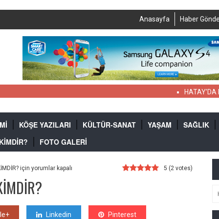
Anasayfa
Haber Gönde
HATAY’DA NEL
Mİ
KÖŞE YAZILARI
KÜLTÜR-SANAT
YAŞAM
SAĞLIK
 KİMDİR?
FOTO GALERİ
MDİR? için
yorumlar kapalı
5
(
2
votes)
KİMDİR?
le+
Linkedin
Pinterest