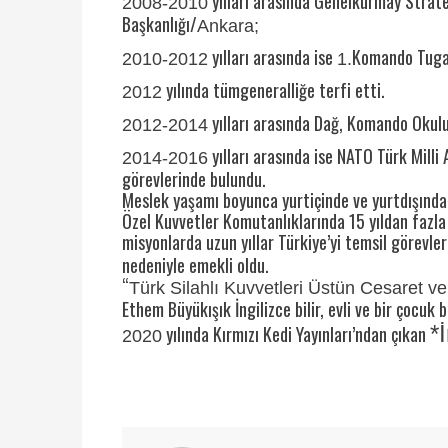
yılları arasında Genelkurmay Strate
2008-2010
Başkanlığı/
Ankara;
yılları arasında ise
Komando Tuga
2010-2012
1.
yılında tümgeneralliğe terfi etti.
2012
yılları arasında Dağ, Komando Okulu
2012-2014
yılları arasında ise NATO Türk Mill
2014-2016
görevlerinde bulundu.
Meslek yaşamı boyunca yurtiçinde ve yurtdışında
Özel Kuvvetler Komutanlıklarında 15 yıldan fazla 
misyonlarda uzun yıllar Türkiye’yi temsil görevler
nedeniyle emekli oldu.
“
Türk Silahlı Kuvvetleri Üstün Cesaret 
Ethem Büyükışık İngilizce bilir, evli ve bir çocuk 
*
yılında Kırmızı Kedi Yayınları’ndan çıkan
2020