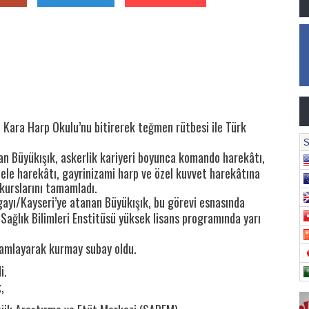
 Kara Harp Okulu’nu bitirerek teğmen rütbesi ile Türk
n Büyükışık, askerlik kariyeri boyunca komando harekâtı,
dele harekâtı, gayrinizami harp ve özel kuvvet harekâtına
k kurslarını tamamladı.
gayı/Kayseri’ye atanan Büyükışık, bu görevi esnasında
Sağlık Bilimleri Enstitüsü yüksek lisans programında yarı
mamlayarak kurmay subay oldu.
i.
,