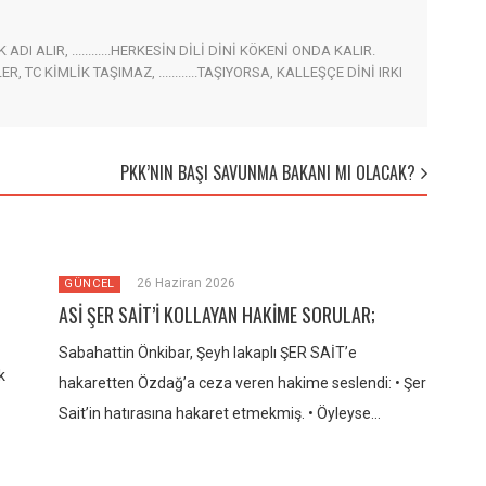
I ALIR, ............HERKESİN DİLİ DİNİ KÖKENİ ONDA KALIR.
EYENLER, TC KİMLİK TAŞIMAZ, ............TAŞIYORSA, KALLEŞÇE DİNİ IRKI
PKK’NIN BAŞI SAVUNMA BAKANI MI OLACAK?
26 Haziran 2026
GÜNCEL
ASİ ŞER SAİT’İ KOLLAYAN HAKİME SORULAR;
Sabahattin Önkibar, Şeyh lakaplı ŞER SAİT’e
k
hakaretten Özdağ’a ceza veren hakime seslendi: • Şer
Sait’in hatırasına hakaret etmekmiş. • Öyleyse…