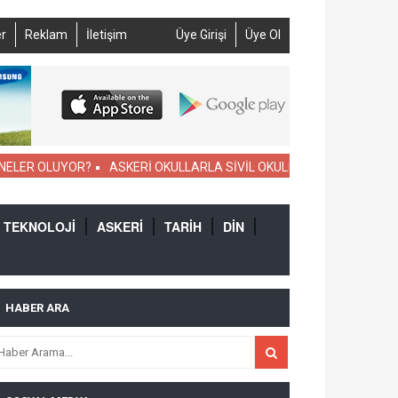
r
Reklam
İletişim
Üye Girişi
Üye Ol
ER OLUYOR?
ASKERİ OKULLARLA SİVİL OKULLARIN KIYASLAMASI
TEKNOLOJİ
ASKERİ
TARİH
DİN
HABER ARA