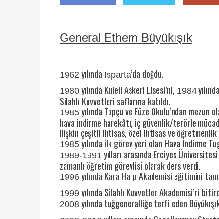
General Ethem Büyükışık
yılında
’da doğdu.
1962
Isparta
yılında Kuleli Askeri Lisesi’ni,
yılında
1980
1984
Silahlı Kuvvetleri saflarına katıldı.
yılında Topçu ve Füze Okulu’ndan mezun ola
1985
hava indirme harekâtı, iç güvenlik/terörle müca
ilişkin çeşitli ihtisas, özel ihtisas ve öğretmenli
yılında ilk görev yeri olan Hava İndirme Tu
1985
yılları arasında Erciyes Üniversitesi 
1989-1991
zamanlı öğretim görevlisi olarak ders verdi.
yılında Kara Harp Akademisi eğitimini ta
1996
yılında Silahlı Kuvvetler Akademisi’ni bitird
1999
yılında tuğgeneralliğe terfi eden Büyükışık
2008