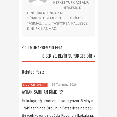
HERKES TÜRK ADI ALIR,
............HERKESİN DİLİ
DİNİ KÖKENİ ONDA KALIR. .......................
'TÜRKÜM' DİYEMEYENLER, TC KİMLİK
TAŞIMAZ, ............TAŞIYORSA, KALLEŞÇE
DİNİ IRKI KAŞIMAZ.
10 MUHARREM/10 BELA
BİBERİYE, BEYİN SÜPÜRGESİDİR
Related Posts
25 Temmuz 2026
KÜLTÜR-SANAT
AYHAN SARIHAN KİMDİR?
Hukukçu, eğitimci, edebiyatçı yazar. 8 Mayıs
1949 tarihinde Ordu’nun Fatsa ilçesine bağlı
Beyceli köyünde doğdu. Köyünün ilkokulunu,