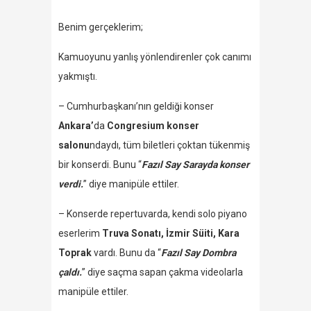
Benim gerçeklerim;
Kamuoyunu yanlış yönlendirenler çok canımı
yakmıştı.
– Cumhurbaşkanı’nın geldiği konser
Ankara’
da
Congresium konser
salonu
ndaydı, tüm biletleri çoktan tükenmiş
bir konserdi. Bunu “
Fazıl Say Sarayda konser
verdi.
” diye manipüle ettiler.
– Konserde repertuvarda, kendi solo piyano
eserlerim
Truva Sonatı, İzmir Süiti, Kara
Toprak
vardı. Bunu da “
Fazıl Say Dombra
çaldı.
” diye saçma sapan çakma videolarla
manipüle ettiler.