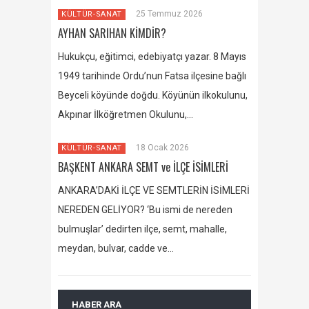
25 Temmuz 2026
KÜLTÜR-SANAT
AYHAN SARIHAN KİMDİR?
Hukukçu, eğitimci, edebiyatçı yazar. 8 Mayıs
1949 tarihinde Ordu’nun Fatsa ilçesine bağlı
Beyceli köyünde doğdu. Köyünün ilkokulunu,
Akpınar İlköğretmen Okulunu,…
18 Ocak 2026
KÜLTÜR-SANAT
BAŞKENT ANKARA SEMT ve İLÇE İSİMLERİ
ANKARA’DAKİ İLÇE VE SEMTLERİN İSİMLERİ
NEREDEN GELİYOR? ‘Bu ismi de nereden
bulmuşlar’ dedirten ilçe, semt, mahalle,
meydan, bulvar, cadde ve…
HABER ARA