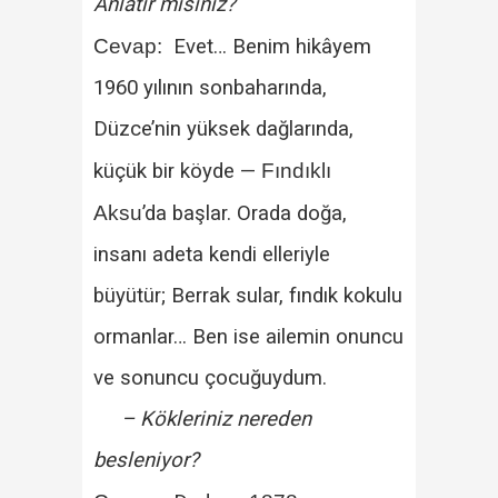
Anlatır mısınız?
Cevap:
Evet… Benim hikâyem
1960 yılının sonbaharında,
Düzce’nin yüksek dağlarında,
küçük bir köyde —
Fındıklı
Aksu
’da başlar. Orada doğa,
insanı adeta kendi elleriyle
büyütür; Berrak sular, fındık kokulu
ormanlar… Ben ise ailemin onuncu
ve sonuncu çocuğuydum.
– Kökleriniz nereden
besleniyor?