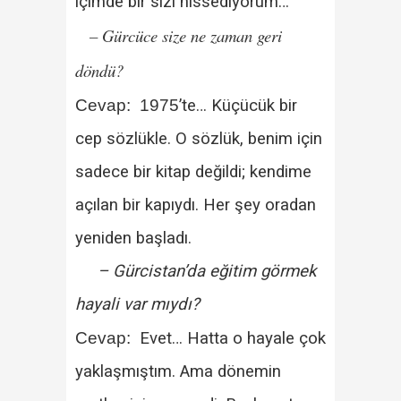
içimde bir sızı hissediyorum…
– Gürcüce size ne zaman geri
döndü?
Cevap:
1975
’te… Küçücük bir
cep sözlükle. O sözlük, benim için
sadece bir kitap değildi; kendime
açılan bir kapıydı. Her şey oradan
yeniden başladı.
– Gürcistan’da eğitim görmek
hayali var mıydı?
Cevap:
Evet… Hatta o hayale çok
yaklaşmıştım. Ama dönemin