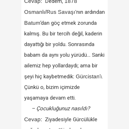
Cevap:
Dedem,
1878
Osmanlı/Rus Savaşı’
nın ardından
Batum
’dan göç etmek zorunda
kalmış. Bu bir tercih değil, kaderin
dayattığı bir yoldu. Sonrasında
babam da aynı yolu yürüdü… Sanki
ailemiz hep yollardaydı; ama bir
şeyi hiç kaybetmedik:
Gürcistan
’ı.
Çünkü o, bizim içimizde
yaşamaya devam etti.
– Çocukluğunuz nasıldı?
Cevap:
Ziyadesiyle Gürcülükle