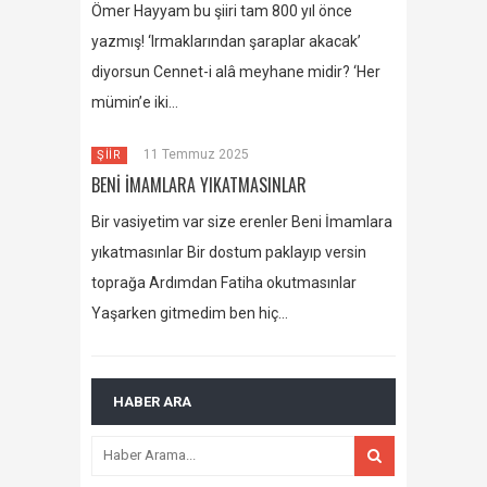
Ömer Hayyam bu şiiri tam 800 yıl önce
yazmış! ‘Irmaklarından şaraplar akacak’
diyorsun Cennet-i alâ meyhane midir? ‘Her
mümin’e iki…
11 Temmuz 2025
ŞİİR
BENİ İMAMLARA YIKATMASINLAR
Bir vasiyetim var size erenler Beni İmamlara
yıkatmasınlar Bir dostum paklayıp versin
toprağa Ardımdan Fatiha okutmasınlar
Yaşarken gitmedim ben hiç…
HABER ARA