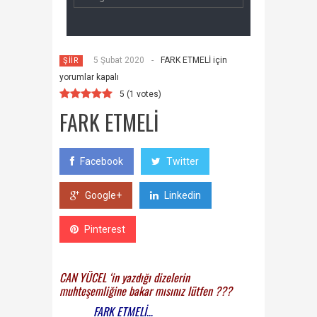
5 Şubat 2020
-
FARK ETMELİ için
ŞİİR
yorumlar kapalı
5
(
1
votes)
FARK ETMELİ
Facebook
Twitter
Google+
Linkedin
Pinterest
CAN YÜCEL ‘in yazdığı dizelerin
muhteşemliğine bakar mısınız lütfen ???
FARK ETMELİ…