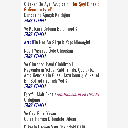
Ölürken De Aynı Avuçların
“Her Şeyi Bırakıp
Gidiyorum İşte!”
Dercesine Apaçık Kaldığını
FARK ETMELİ.
Ve Kefenin Cebinin Bulunmadığını
FARK ETMELİ.
Azrail
‘in Her An Sürpriz Yapabileceğini,
Nasıl Yaşarsa Öyle Öleceğini
FARK ETMELİ
Ve Ölmeden Evvel Ölebilmeli…
Hayvanların Yolda, Kaldırımda, Çöplükte;
Ama Kendisinin Güzel Hazırlanmış Mükellef
Bir Sofrada Yemek Yediğini
FARK ETMELİ.
Eşref-İ Mahlûkat
(Yaratılmışların En Güzeli)
Olduğunu
FARK ETMELİ.
Ve Ona Göre Yaşamalı.
Gülün Hemen Dibindeki Dikeni,
Dikenin Hemen Yanı Başındaki Gülü