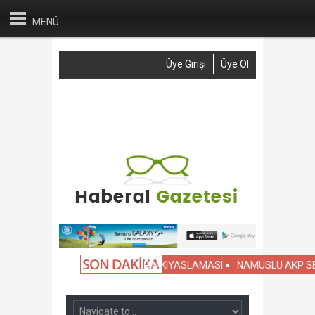
MENÜ
Üye Girişi
Üye Ol
Anasayfa
Haber Gönder
Reklam
İletişim
İ OKULLARLA SİVİL OKULLARIN KIYASLAMASI
NAMUSLU AKP SEÇMEN