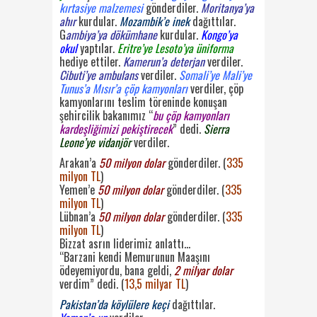
kırtasiye malzemesi
gönderdiler.
Moritanya’ya
ahır
kurdular.
Mozambik’e inek
dağıttılar.
G
ambiya’ya dökümhane
kurdular.
Kongo’ya
okul
yaptılar.
Eritre’ye Lesoto’ya üniforma
hediye ettiler.
Kamerun’a deterjan
verdiler.
Cibuti’ye ambulans
verdiler.
Somali’ye Mali’ye
Tunus’a Mısır’a çöp kamyonları
verdiler, çöp
kamyonlarını teslim töreninde konuşan
şehircilik bakanımız “
bu çöp kamyonları
kardeşliğimizi pekiştirecek
” dedi.
Sierra
Leone’ye vidanjör
verdiler.
Arakan’a
50 milyon dolar
gönderdiler. (
335
milyon TL
)
Yemen’e
50 milyon dolar
gönderdiler. (
335
milyon TL
)
Lübnan’a
50 milyon dolar
gönderdiler. (
335
milyon TL
)
Bizzat asrın liderimiz anlattı…
“Barzani kendi Memurunun Maaşını
ödeyemiyordu, bana geldi,
2 milyar dolar
verdim” dedi. (
13,5 milyar TL
)
Pakistan’da köylülere keçi
dağıttılar.