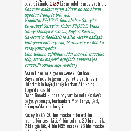
büyüklüğünde
1.150
küsur odalı saray yaptılar.
Beş tane makam uçağı aldılar, en son alınan
uçaktan Trump’ta bile yok.
Vahdettin Köşkü’nü, Dolmabahçe Sarayı’nı,
Beylerbeyi Sarayı’nı, Huber Köşkü’nü, Yıldız
Sarayı Mabeyn Köşkü’nü, Beykoz Kasrı’nı,
Savarona’yı Abdülaziz’in altın varaklı padişah
koltuğunu kullanıyorlar, Marmaris’e ve Ahlat’a
saray yaptırıyorlar..
Chia tohumu eşliğinde ejder meyveli smoothie
içip, starex meyvesi eşliğinde aloevera’yla
zencefilli somon suşi yiyorlar.)
Asrın liderimiz geçen seneki Kurban
Bayramı’nda bağışını diyanet’e yaptı, asrın
liderimizin bağışladığı kurban Afrika’da
Togo’da kesildi.
Daha önceki kurban bayramlarında Kızılay’a
bağış yapmıştı, kurbanları Moritanya, Çad,
Etiyopya’da kesilmişti.
Kuzey Irak’a 30 bin maske hibe ettiler.
İran’a bin test kiti, 4 bin tulum, 20 bin önlük,
2 bin gözlük, 4 bin N95 maske, 78 bin maske