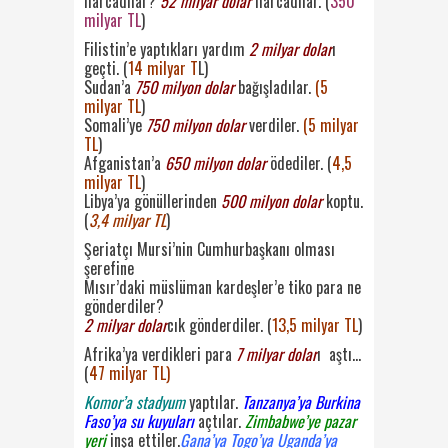
harcadılar?
52 milyar dolar
harcadılar. (
350
milyar TL
)
Filistin’e yaptıkları yardım
2 milyar dolar
ı
geçti. (
14 milyar T
L)
Sudan’a
750 milyon dolar
bağışladılar.
(5
milyar TL
)
Somali’ye
750 milyon dolar
verdiler.
(5 milyar
TL
)
Afganistan’a
650 milyon dolar
ödediler. (
4,5
milyar TL
)
Libya’ya gönüllerinden
500 milyon dolar
koptu.
(
3,4 milyar TL
)
Şeriatçı Mursi’nin Cumhurbaşkanı olması
şerefine
Mısır’daki müslüman kardeşler’e tiko para ne
gönderdiler?
2 milyar dolar
cık gönderdiler. (
13,5 milyar TL
)
Afrika’ya verdikleri para
7 milyar dolar
ı aştı…
(
47 milyar TL)
Komor’a stadyum
yaptılar.
Tanzanya’ya Burkina
Faso’ya su kuyuları
açtılar.
Zimbabwe’ye pazar
yeri
inşa ettiler.
Gana’ya Togo’ya Uganda’ya