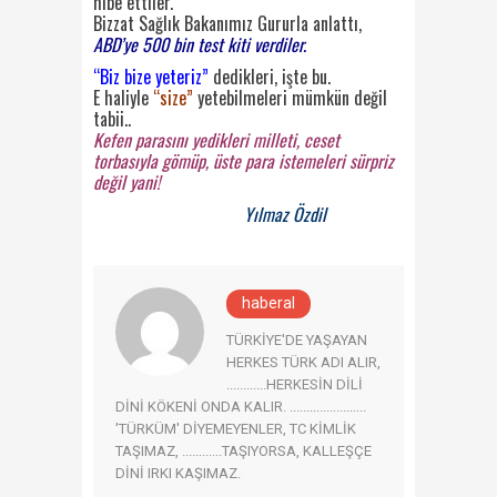
hibe ettiler.
Bizzat Sağlık Bakanımız Gururla anlattı,
ABD’ye 500 bin test kiti verdiler.
“Biz bize yeteriz”
dedikleri, işte bu.
E haliyle
“size”
yetebilmeleri mümkün değil
tabii..
Kefen parasını yedikleri milleti, ceset
torbasıyla gömüp, üste para istemeleri sürpriz
değil yani!
Yılmaz Özdil
haberal
TÜRKİYE'DE YAŞAYAN
HERKES TÜRK ADI ALIR,
............HERKESİN DİLİ
DİNİ KÖKENİ ONDA KALIR. .......................
'TÜRKÜM' DİYEMEYENLER, TC KİMLİK
TAŞIMAZ, ............TAŞIYORSA, KALLEŞÇE
DİNİ IRKI KAŞIMAZ.