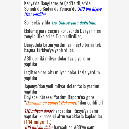
Kenya’da Bangladeş’te Çad’ta Nijer’de
Somali’de Sudan’da Yemen’de
300 bin kişiye
iftar verdiler.
Son sekiz yılda
175 Ülkeye para dağıttılar.
Elaleme para saçma konusunda Dünyanın en
zengin Ülkelerine Tur bindirdiler,
Dünyadaki bütün yardımların üçte birini tek
başına Türkiye’ye yaptırdılar.
ABD’den iki milyar dolar fazla yardım
yaptılar,
İngiltere’den altı milyar dolar fazla yardım
yaptılar,
Japonya’dan yedi milyar dolar fazla yardım
yaptılar.
Böylece, Küresel Yardım Raporu’na göre
“
Dünyanın en cömert Hükümeti”
ilan edildiler!
170 milyon dolar
harcadılar, Rusya’ya cami
yaptılar, kubbesini altın varaklarla kapladılar.
(1.14 milyar TL)
100 milyon dolar
harcadılar, ABD’ye cami