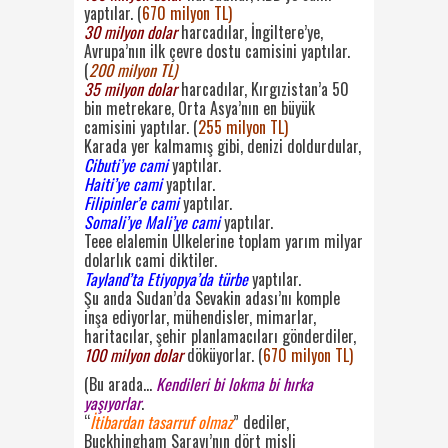
yaptılar. (
670 milyon TL)
30 milyon dolar
harcadılar, İngiltere’ye,
Avrupa’nın ilk çevre dostu camisini yaptılar.
(
200 milyon TL)
35 milyon dolar
harcadılar, Kırgızistan’a 50
bin metrekare, Orta Asya’nın en büyük
camisini yaptılar. (
255 milyon TL)
Karada yer kalmamış gibi, denizi doldurdular,
Cibuti’ye cami
yaptılar.
Haiti’ye cami
yaptılar.
Filipinler’e cami
yaptılar.
Somali’ye Mali’ye cami
yaptılar.
Teee elalemin Ülkelerine toplam yarım milyar
dolarlık cami diktiler.
Tayland’ta Etiyopya’da türbe
yaptılar.
Şu anda Sudan’da Sevakin adası’nı komple
inşa ediyorlar, mühendisler, mimarlar,
haritacılar, şehir planlamacıları gönderdiler,
100 milyon dolar
döküyorlar. (
670 milyon TL)
(Bu arada…
Kendileri bi lokma bi hırka
yaşıyorlar
.
“
İtibardan tasarruf olmaz
” dediler,
Buckhingham Sarayı’nın dört misli