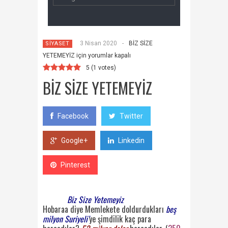
3 Nisan 2020
-
BİZ SİZE
SİYASET
YETEMEYİZ için
yorumlar kapalı
5
(
1
votes)
BİZ SİZE YETEMEYİZ
Facebook
Twitter
Google+
Linkedin
Pinterest
Biz Size Yetemeyiz
Hobaraa diye Memlekete doldurdukları
beş
milyon Suriyeli’
ye şimdilik kaç para