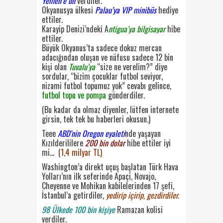
Yemen’e un
verdiler.
Okyanusya ülkesi
Palau’ya VIP minibüs
hediye
ettiler.
Karayip Denizi’ndeki A
ntigua’ya bilgisayar
hibe
ettiler.
Büyük Okyanus’ta sadece dokuz mercan
adacığından oluşan ve nüfusu sadece 12 bin
kişi olan
Tuvalu’ya
“size ne verelim?” diye
sordular, “bizim çocuklar futbol seviyor,
nizami futbol topumuz yok” cevabı gelince,
futbol topu ve pompa
gönderdiler.
(Bu kadar da olmaz diyenler, lütfen internete
girsin, tek tek bu haberleri okusun.)
Teee
ABD’nin Oregon eyaleti
nde yaşayan
Kızılderililere
200 bin dolar
hibe ettiler iyi
mi… (
1,4 milyar TL)
Washington’a direkt uçuş başlatan Türk Hava
Yolları’nın ilk seferinde Apaçi, Novajo,
Cheyenne ve Mohikan kabilelerinden 17 şefi,
İstanbul’a getirdiler,
yedirip içirip, gezdirdiler.
98 Ülkede 100 bin kişiye
Ramazan kolisi
verdiler.