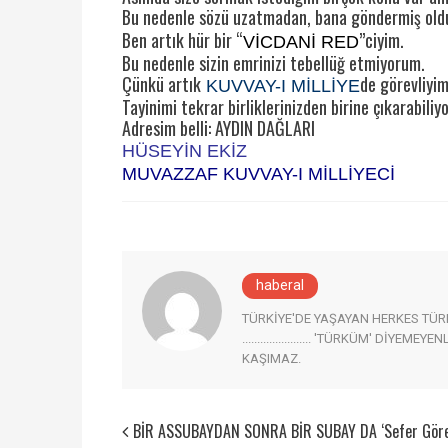
Bu nedenle sözü uzatmadan, bana göndermiş old
Ben artık hür bir “
”ciyim.
VİCDANİ RED
Bu nedenle sizin emrinizi tebellüğ etmiyorum.
Çünkü artık
de görevliyim
KUVVAY-I MİLLİYE
Tayinimi tekrar birliklerinizden birine çıkarabiliyo
Adresim belli: AYDIN DAĞLARI
HÜSEYİN EKİZ
MUVAZZAF KUVVAY-I MİLLİYECİ
haberal
TÜRKİYE'DE YAŞAYAN HERKES TÜRK AD
....................... 'TÜRKÜM' DİYEM
KAŞIMAZ.
BİR ASSUBAYDAN SONRA BİR SUBAY DA ‘Sefer Göre