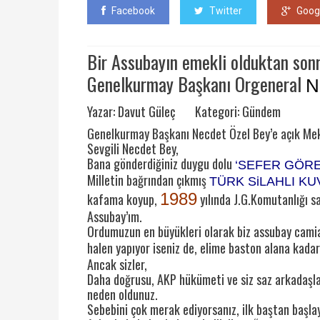
Facebook
Twitter
Goog
Bir Assubayın emekli olduktan so
Genelkurmay Başkanı Orgeneral
N
Yazar: Davut Güleç Kategori: Gündem
Genelkurmay Başkanı Necdet Özel Bey’e açık Me
Sevgili Necdet Bey,
Bana gönderdiğiniz duygu dolu
‘SEFER GÖR
Milletin bağrından çıkmış
TÜRK SiLAHLI KU
1989
kafama koyup,
yılında J.G.Komutanlığı sa
Assubay’ım.
Ordumuzun en büyükleri olarak biz assubay cami
halen yapıyor iseniz de, elime baston alana kada
Ancak sizler,
Daha doğrusu, AKP hükümeti ve siz saz arkadaşl
neden oldunuz.
Sebebini çok merak ediyorsanız, ilk baştan başla