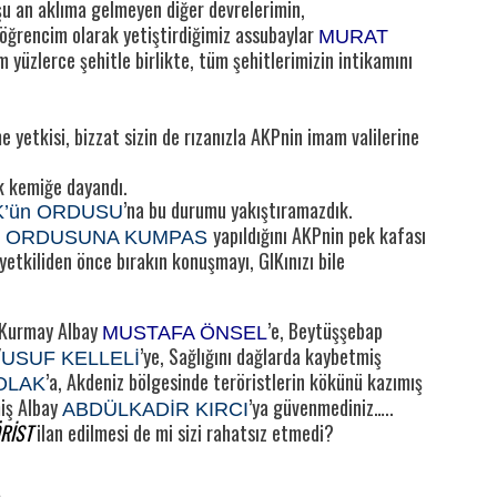
şu an aklıma gelmeyen diğer devrelerimin,
 öğrencim olarak yetiştirdiğimiz assubaylar
MURAT
m yüzlerce şehitle birlikte, tüm şehitlerimizin intikamını
yetkisi, bizzat sizin de rızanızla AKPnin imam valilerine
k kemiğe dayandı.
’na bu durumu yakıştıramazdık.
K’ün ORDUSU
yapıldığını AKPnin pek kafası
 ORDUSUNA KUMPAS
 yetkiliden önce bırakın konuşmayı, GIKınızı bile
 Kurmay Albay
’e, Beytüşşebap
MUSTAFA ÖNSEL
Y
’ye, Sağlığını dağlarda kaybetmiş
USUF KELLELİ
’a, Akdeniz bölgesinde teröristlerin kökünü kazımış
OLAK
miş Albay
’ya güvenmediniz…..
ABDÜLKADİR KIRCI
RİST
ilan edilmesi de mi sizi rahatsız etmedi?