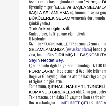
Askeri okula başladığımda ilk önce “
Yanaşık Dü
öğrendiğim şey “
ELLE ve BAŞLA SELAML
B
eğitiminin icrasına ge
AŞLA SELAMLAMA
vermemiz durumunda ko
BÜKÜLEREK SELAM
Çünkü yanlıştı.
di.
Türk Askeri eğilmez
Sadece baş, hafifçe öne eğilmeliydi.
O Nedenle:
Sizin de
sözünü ağzına alma
“TÜRK MİLLETİ”
(
bir asker olarak
) bende ç
SELAMLAMANIZA
Zira, bende
SİNDİRİLMİŞ bir BAŞKOMUT
Sayın Necdet Bey,
Eğer benimle ilgili belgelerin bulunduğu ÖZLÜK
inceletmenizi özellikle istirha
FORMLARIMI
Doğu ve Güneydoğu illerine atama hazırlığı aldığım
ettiğime bir göz atın.
Tamamının,
ŞIRNAK, HAKKARİ, TUNCELİ
olduğunu göreceksi
KOMANDO BİRLİKLERİ
Tek amacım, ben daha 15 yaşımda iken şehit ol
Devre arkadaşlarım;
MEHMET ÇELİK, İMDA