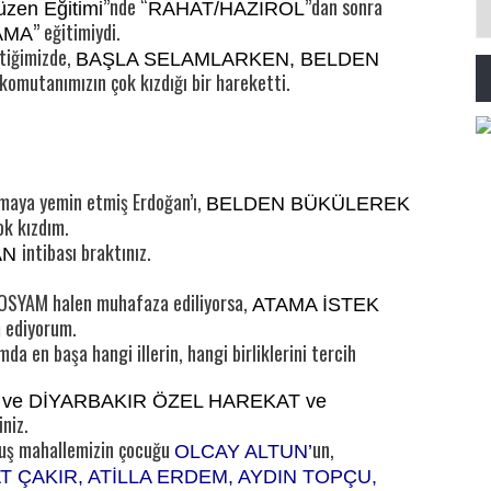
”nde “
”dan sonra
zen Eğitimi
RAHAT/HAZIROL
” eğitimiydi.
AMA
çtiğimizde,
BAŞLA SELAMLARKEN, BELDEN
mutanımızın çok kızdığı bir hareketti.
maya yemin etmiş Erdoğan’ı,
BELDEN BÜKÜLEREK
ok kızdım.
intibası braktınız.
AN
 DOSYAM halen muhafaza ediliyorsa,
ATAMA İSTEK
m ediyorum.
da en başa hangi illerin, hangi birliklerini tercih
 ve DİYARBAKIR ÖZEL HAREKAT ve
niz.
muş mahallemizin çocuğu
un,
OLCAY ALTUN’
T ÇAKIR, ATİLLA ERDEM, AYDIN TOPÇU,