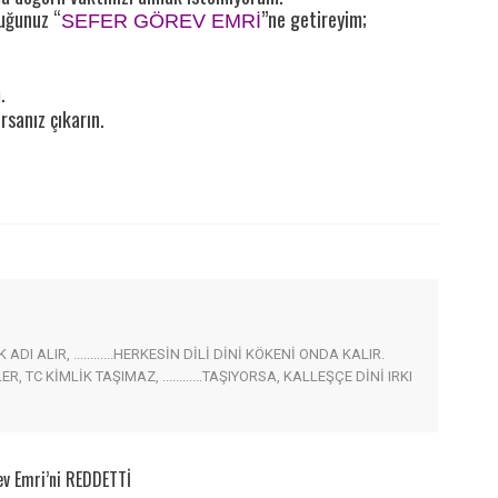
uğunuz “
”ne getireyim;
SEFER GÖREV EMRİ
.
rsanız çıkarın.
I ALIR, ............HERKESİN DİLİ DİNİ KÖKENİ ONDA KALIR.
EYENLER, TC KİMLİK TAŞIMAZ, ............TAŞIYORSA, KALLEŞÇE DİNİ IRKI
v Emri’ni REDDETTİ