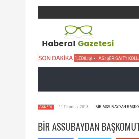
ZLAR
SEVİM TANÜREK’İN KATLEDİLİŞİ
ASİ ŞER SAİT’İ KOLLAYAN
22 Temmuz 2018
-
BİR ASSUBAYDAN BAŞKO
ASKERİ
BİR ASSUBAYDAN BAŞKOMU