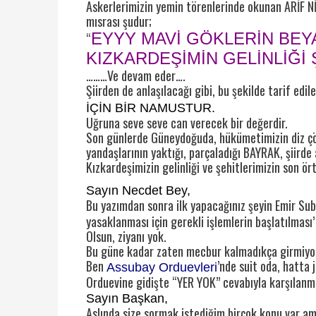
Askerlerimizin yemin törenlerinde okunan ARİF NİH
mısrası şudur;
EYYY MAVİ GÖKLERİN BEY
“
KIZKARDEŞİMİN GELİNLİĞİ
………Ve devam eder….
Şiirden de anlaşılacağı gibi, bu şekilde tarif edi
İÇİN BİR NAMUSTUR.
Uğruna seve seve can verecek bir değerdir.
Son günlerde Güneydoğuda, hükümetimizin diz çök
yandaşlarının yaktığı, parçaladığı BAYRAK, şiird
Kızkardeşimizin gelinliği ve şehitlerimizin son ö
Sayın Necdet Bey,
Bu yazımdan sonra ilk yapacağınız şeyin Emir Suba
yasaklanması için gerekli işlemlerin başlatılması’
Olsun, ziyanı yok.
Bu güne kadar zaten mecbur kalmadıkça girmiy
Ben
’nde suit oda, hatta 
Assubay Orduevleri
Orduevine gidişte “YER YOK” cevabıyla karşılanm
Sayın Başkan,
Aslında size sormak istediğim birçok konu var am