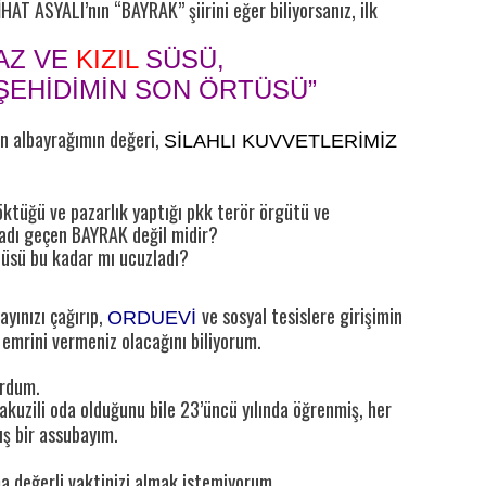
AT ASYALI’nın “BAYRAK” şiirini eğer biliyorsanız, ilk
AZ VE
KIZIL
SÜSÜ,
 ŞEHİDİMİN SON ÖRTÜSÜ”
len albayrağımın değeri,
SİLAHLI KUVVETLERİMİZ
tüğü ve pazarlık yaptığı pkk terör örgütü ve
e adı geçen BAYRAK değil midir?
rtüsü bu kadar mı ucuzladı?
yınızı çağırıp,
ve sosyal tesislere girişimin
ORDUEVİ
 emrini vermeniz olacağını biliyorum.
ordum.
jakuzili oda olduğunu bile 23’üncü yılında öğrenmiş, her
ış bir assubayım.
a değerli vaktinizi almak istemiyorum.