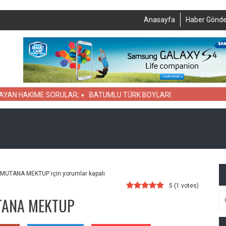
Anasayfa
Haber Gönde
 HAKİME SORULAR;
BATUMLU TÜRK BOYLARI
MUTANA MEKTUP için
yorumlar kapalı
5
(
1
votes)
TANA MEKTUP