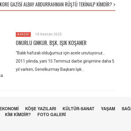
KORE GAZİSİ ALBAY ABDURRAHMAN RÜŞTÜ TEKİNALP KİMDİR?
18 Haziran 2025
ASKERİ
ONURLU GNKUR. BŞK. IŞIK KOŞANER
“Balık hafızalı olduğumuz için acele unutuyoruz…
2011 yılında, yani 15 Temmuz darbe girişimine daha 5
yıl varken, Genelkurmay Başkanı Işık…
ka
EKONOMİ
KÖŞE YAZILARI
KÜLTÜR-SANAT
YAŞAM
SAĞ
KİM KİMDİR?
FOTO GALERİ