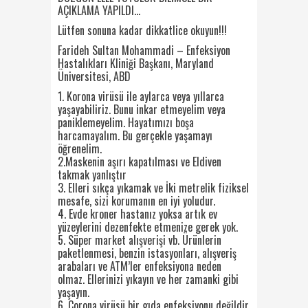
AÇIKLAMA YAPILDI…
Lütfen sonuna kadar dikkatlice okuyun!!!
Farideh Sultan Mohammadi – Enfeksiyon
Hastalıkları Kliniği Başkanı, Maryland
Üniversitesi, ABD
1. Korona virüsü ile aylarca veya yıllarca
yaşayabiliriz. Bunu inkar etmeyelim veya
paniklemeyelim. Hayatımızı boşa
harcamayalım. Bu gerçekle yaşamayı
öğrenelim.
2.Maskenin aşırı kapatılması ve Eldiven
takmak yanlıştır
3. Elleri sıkça yıkamak ve İki metrelik fiziksel
mesafe, sizi korumanın en iyi yoludur.
4. Evde kroner hastanız yoksa artık ev
yüzeylerini dezenfekte etmenize gerek yok.
5. Süper market alışverişi vb. Ürünlerin
paketlenmesi, benzin istasyonları, alışveriş
arabaları ve ATM’ler enfeksiyona neden
olmaz. Ellerinizi yıkayın ve her zamanki gibi
yaşayın.
6. Corona virüsü bir gıda enfeksiyonu değildir.