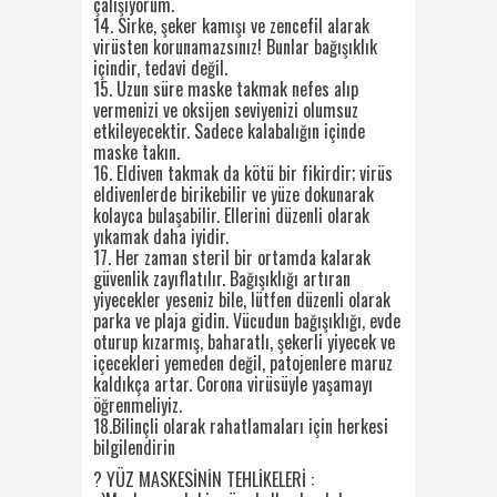
çalışıyorum.
14. Sirke, şeker kamışı ve zencefil alarak
virüsten korunamazsınız! Bunlar bağışıklık
içindir, tedavi değil.
15. Uzun süre maske takmak nefes alıp
vermenizi ve oksijen seviyenizi olumsuz
etkileyecektir. Sadece kalabalığın içinde
maske takın.
16. Eldiven takmak da kötü bir fikirdir; virüs
eldivenlerde birikebilir ve yüze dokunarak
kolayca bulaşabilir. Ellerini düzenli olarak
yıkamak daha iyidir.
17. Her zaman steril bir ortamda kalarak
güvenlik zayıflatılır. Bağışıklığı artıran
yiyecekler yeseniz bile, lütfen düzenli olarak
parka ve plaja gidin. Vücudun bağışıklığı, evde
oturup kızarmış, baharatlı, şekerli yiyecek ve
içecekleri yemeden değil, patojenlere maruz
kaldıkça artar. Corona virüsüyle yaşamayı
öğrenmeliyiz.
18.Bilinçli olarak rahatlamaları için herkesi
bilgilendirin
? YÜZ MASKESİNİN TEHLİKELERİ :