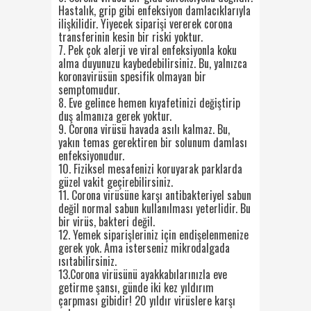
Hastalık, grip gibi enfeksiyon damlacıklarıyla
ilişkilidir. Yiyecek siparişi vererek corona
transferinin kesin bir riski yoktur.
7. Pek çok alerji ve viral enfeksiyonla koku
alma duyunuzu kaybedebilirsiniz. Bu, yalnızca
koronavirüsün spesifik olmayan bir
semptomudur.
8. Eve gelince hemen kıyafetinizi değiştirip
duş almanıza gerek yoktur.
9. Corona virüsü havada asılı kalmaz. Bu,
yakın temas gerektiren bir solunum damlası
enfeksiyonudur.
10. Fiziksel mesafenizi koruyarak parklarda
güzel vakit geçirebilirsiniz.
11. Corona virüsüne karşı antibakteriyel sabun
değil normal sabun kullanılması yeterlidir. Bu
bir virüs, bakteri değil.
12. Yemek siparişleriniz için endişelenmenize
gerek yok. Ama isterseniz mikrodalgada
ısıtabilirsiniz.
13.Corona virüsünü ayakkabılarınızla eve
getirme şansı, günde iki kez yıldırım
çarpması gibidir! 20 yıldır virüslere karşı