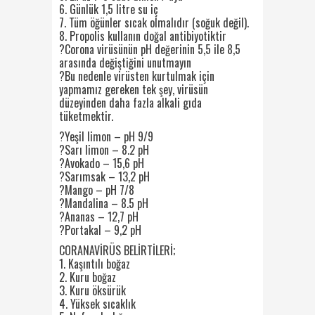
6. Günlük 1,5 litre su iç
7. Tüm öğünler sıcak olmalıdır (soğuk değil).
8. Propolis kullanın doğal antibiyotiktir
?Corona virüsünün pH değerinin 5,5 ile 8,5
arasında değiştiğini unutmayın
?Bu nedenle virüsten kurtulmak için
yapmamız gereken tek şey, virüsün
düzeyinden daha fazla alkali gıda
tüketmektir.
?Yeşil limon – pH 9/9
?Sarı limon – 8.2 pH
?Avokado – 15,6 pH
?Sarımsak – 13,2 pH
?Mango – pH 7/8
?Mandalina – 8.5 pH
?Ananas – 12,7 pH
?Portakal – 9,2 pH
CORANAVİRÜS BELİRTİLERİ;
1. Kaşıntılı boğaz
2. Kuru boğaz
3. Kuru öksürük
4. Yüksek sıcaklık