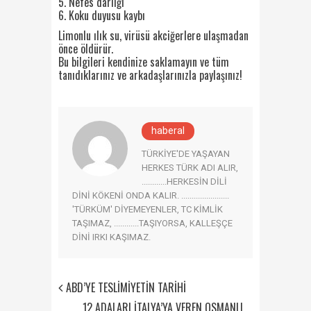
5. Nefes darlığı
6. Koku duyusu kaybı
Limonlu ılık su, virüsü akciğerlere ulaşmadan
önce öldürür.
Bu bilgileri kendinize saklamayın ve tüm
tanıdıklarınız ve arkadaşlarınızla paylaşınız!
haberal
TÜRKİYE'DE YAŞAYAN
HERKES TÜRK ADI ALIR,
............HERKESİN DİLİ
DİNİ KÖKENİ ONDA KALIR. .......................
'TÜRKÜM' DİYEMEYENLER, TC KİMLİK
TAŞIMAZ, ............TAŞIYORSA, KALLEŞÇE
DİNİ IRKI KAŞIMAZ.
ABD’YE TESLİMİYETİN TARİHİ
12 ADALARI İTALYA’YA VEREN OSMANLI