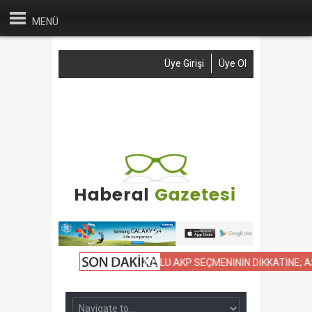
MENÜ
Üye Girişi
Üye Ol
Anasayfa
Haber Gönder
Reklam
İletişim
LLARIN KIYASLAMASI
NAMUSLU AKP SEÇMENİNİN DİKKATİNE; ASKE