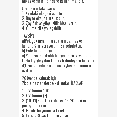
a)Maske sınırlı bir süre kullanılmalıdır.
Uzun süre takarsanız:
1. Kandaki oksijeni azaltır.
2. Beyne oksijen arzı azalır.
3. Zayıflık ve güçsüzlük hissi verir.
4. Ölüme bile yol açabilir.
TAVSİYE:
a)Pek çok insanın arabalarında maske
kullandığını görüyorum. Bu cehalettir.
b) Evde kullanmayın.
c) Yalnızca kalabalık bir yerde bir veya daha
fazla kişiyle yakın temas halindeyken kullanın.
d)Uzun süredir karantinadayken kullanımını
azaltın.
?Güvende kalmak için
?İzole hastanelerde kullanılan İLAÇLAR:
1. C Vitamini 1000
2. E Vitamini (E)
3. (10-11) saatten itibaren 15-20 dakika
güneşte oturun.
4. Günde biryumurta tüketin
5. En az 7-8 saat dinlen / uyu