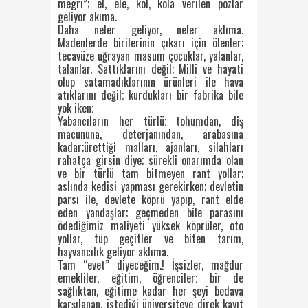
megri”; el, ele, kol, kola verilen pozlar
geliyor akıma.
Daha neler geliyor, neler aklıma.
Madenlerde birilerinin çıkarı için ölenler;
tecavüze uğrayan masum çocuklar, yalanlar,
talanlar. Sattıklarını değil; Milli ve hayati
olup satamadıklarının ürünleri ile hava
atıklarını değil; kurdukları bir fabrika bile
yok iken;
Yabancıların her türlü; tohumdan, diş
macununa, deterjanından, arabasına
kadar;ürettiği malları, ajanları, silahları
rahatça girsin diye; sürekli onarımda olan
ve bir türlü tam bitmeyen rant yollar;
aslında kedisi yapması gerekirken; devletin
parsı ile, devlete köprü yapıp, rant elde
eden yandaşlar; geçmeden bile parasını
ödediğimiz maliyeti yüksek köprüler, oto
yollar, tüp geçitler ve biten tarım,
hayvancılık geliyor aklıma.
Tam “evet” diyeceğim.! İşsizler, mağdur
emekliler, eğitim, öğrenciler; bir de
sağlıktan, eğitime kadar her şeyi bedava
karşılanan, istediği üniversiteye direk kayıt