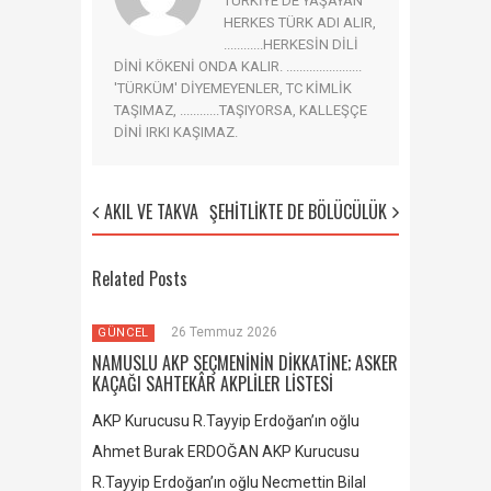
TÜRKİYE'DE YAŞAYAN
HERKES TÜRK ADI ALIR,
............HERKESİN DİLİ
DİNİ KÖKENİ ONDA KALIR. .......................
'TÜRKÜM' DİYEMEYENLER, TC KİMLİK
TAŞIMAZ, ............TAŞIYORSA, KALLEŞÇE
DİNİ IRKI KAŞIMAZ.
AKIL VE TAKVA
ŞEHİTLİKTE DE BÖLÜCÜLÜK
Related Posts
26 Temmuz 2026
GÜNCEL
NAMUSLU AKP SEÇMENİNİN DİKKATİNE; ASKER
KAÇAĞI SAHTEKÂR AKPLİLER LİSTESİ
AKP Kurucusu R.Tayyip Erdoğan’ın oğlu
Ahmet Burak ERDOĞAN AKP Kurucusu
R.Tayyip Erdoğan’ın oğlu Necmettin Bilal