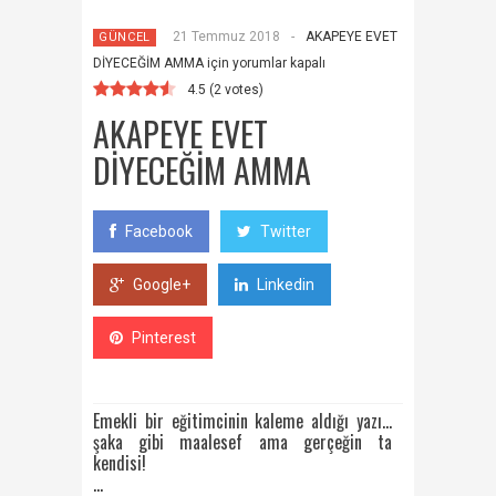
21 Temmuz 2018
-
AKAPEYE EVET
GÜNCEL
DİYECEĞİM AMMA için
yorumlar kapalı
4.5
(
2
votes)
AKAPEYE EVET
DİYECEĞİM AMMA
Facebook
Twitter
Google+
Linkedin
Pinterest
Emekli bir eğitimcinin kaleme aldığı yazı…
şaka gibi maalesef ama gerçeğin ta
kendisi!
…