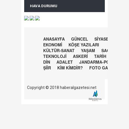
HAVA DURUMU
ANASAYFA
GÜNCEL
SİYASET
EKONOMİ
KÖŞE YAZILARI
KÜLTÜR-SANAT
YAŞAM
SAĞLIK
TEKNOLOJİ
ASKERİ
TARİH
DİN
ADALET
JANDARMA-POLİS
ŞİİR
KİM KİMDİR?
FOTO GALERİ
Copyright © 2018 haberalgazetesi.net