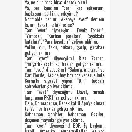
Ya, ne olur bana biraz destek olun.!
Ya, ben kendimi “zor” ikna ediyorum,
başkasını nasıl ikna edeyim.!?
Normalde benim “Akepeye evet” demem
lazım.! Fakat, ne hikmetse?
Tam “evet” diyeceğim.! “Deniz Feneri”,
“Yimpaş”, “Kurban paraları”, “ayakkabı
kutuları”, “Para kasaları” geliyor aklıma.
Yetim, dul, fakir, fukara, garip, gurabaa
geliyor aklıma.
Tam “evet” diyeceğim.! Rıza Zarrap,
“milyarlık saat”; kul hakları geliyor aklıma.
Tam “evet” diyeceğim.! “Bakara, makara” ve
Cami’lerde, Hac’da boy boy poz veren; elinde
Kuran’la siyaset yapan “Din” tüccarı
sahtekarlar geliyor aklıma.
Tam “evet” diyeceğim.! Davul, zurnalı
karşılanan PKK’lılar geliyor aklıma.
Oslo, Dolmabahçe, Bebek katili Apo’ya alınan
tv. Verilen haklar geliyor aklıma.
Kahraman Şehitler, kahraman Gaziler,
döşenen mayınlar geliyor aklıma.
Tam “evet” diyeceğim.! BOP, Eş başkanı,
İsrail, Amerika, emperyalistler geliyor