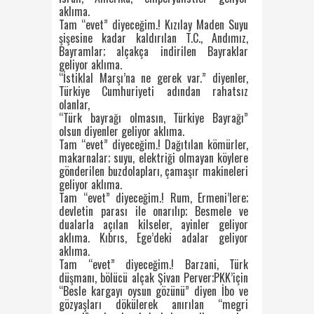
aklıma.
Tam “evet” diyeceğim.! Kızılay Maden Suyu
şişesine kadar kaldırılan T.C., Andımız,
Bayramlar; alçakça indirilen Bayraklar
geliyor aklıma.
“İstiklal Marşı’na ne gerek var.” diyenler,
Türkiye Cumhuriyeti adından rahatsız
olanlar,
“Türk bayrağı olmasın, Türkiye Bayrağı”
olsun diyenler geliyor aklıma.
Tam “evet” diyeceğim.! Dağıtılan kömürler,
makarnalar; suyu, elektriği olmayan köylere
gönderilen buzdolapları, çamaşır makineleri
geliyor aklıma.
Tam “evet” diyeceğim.! Rum, Ermeni’lere;
devletin parası ile onarılıp; Besmele ve
dualarla açılan kilseler, ayinler geliyor
aklıma. Kıbrıs, Ege’deki adalar geliyor
aklıma.
Tam “evet” diyeceğim.! Barzani, Türk
düşmanı, bölücü alçak Şivan Perver;PKK’için
“Besle kargayı oysun gözünü” diyen İbo ve
gözyaşları dökülerek anırılan “megri