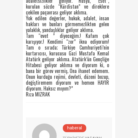
adaletsizlikler geliyor. Rusya, “Eset”,
kurulan sözde “Kürdistan” ve direklere
çekilen paçavrası geliyor aklıma.
Yok edilen değerler, hukuk, adalet, insan
hakları ve bunları görmemezlikten gelen
yalaklık, yandaşlıklar geliyor aklıma.
Tam “evet ” diyeceğim.! Kafam çok
karışıyor.! Kendimi “zor” ikna ediyorum!
Tam o sırada; Türkiye Cumhuriyeti’nin
kurtarıcısı, kurucusu Gazi Mustafa Kemal
Atatürk geliyor aklıma. Atatürk’ün Gençliğe
Hitabesi geliyor aklıma ve diyorum ki, o
bana bir görev vermiş. Ona ihanet edemem.
Onun kurduğu rejimi, devleti, düzeni bozup,
değiştiremem diyorum ve hemen HAYIR
diyorum. Haksız mıyım?”
Rıza MIZRAK
haberal