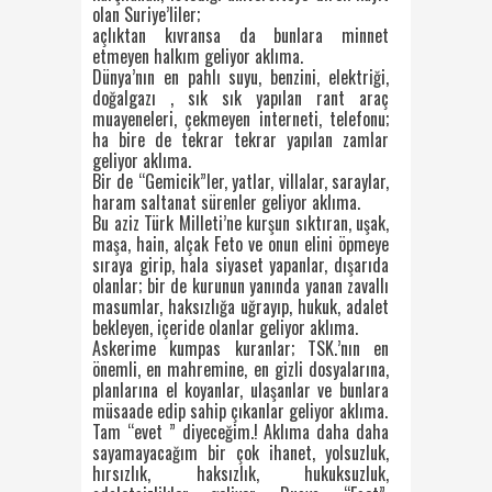
olan Suriye’liler;
açlıktan kıvransa da bunlara minnet
etmeyen halkım geliyor aklıma.
Dünya’nın en pahlı suyu, benzini, elektriği,
doğalgazı , sık sık yapılan rant araç
muayeneleri, çekmeyen interneti, telefonu;
ha bire de tekrar tekrar yapılan zamlar
geliyor aklıma.
Bir de “Gemicik”ler, yatlar, villalar, saraylar,
haram saltanat sürenler geliyor aklıma.
Bu aziz Türk Milleti’ne kurşun sıktıran, uşak,
maşa, hain, alçak Feto ve onun elini öpmeye
sıraya girip, hala siyaset yapanlar, dışarıda
olanlar; bir de kurunun yanında yanan zavallı
masumlar, haksızlığa uğrayıp, hukuk, adalet
bekleyen, içeride olanlar geliyor aklıma.
Askerime kumpas kuranlar; TSK.’nın en
önemli, en mahremine, en gizli dosyalarına,
planlarına el koyanlar, ulaşanlar ve bunlara
müsaade edip sahip çıkanlar geliyor aklıma.
Tam “evet ” diyeceğim.! Aklıma daha daha
sayamayacağım bir çok ihanet, yolsuzluk,
hırsızlık, haksızlık, hukuksuzluk,