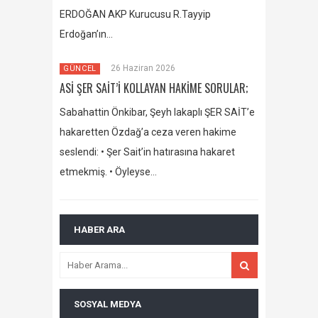
ERDOĞAN AKP Kurucusu R.Tayyip
Erdoğan’ın…
26 Haziran 2026
GÜNCEL
ASİ ŞER SAİT’İ KOLLAYAN HAKİME SORULAR;
Sabahattin Önkibar, Şeyh lakaplı ŞER SAİT’e
hakaretten Özdağ’a ceza veren hakime
seslendi: • Şer Sait’in hatırasına hakaret
etmekmiş. • Öyleyse…
HABER ARA
SOSYAL MEDYA