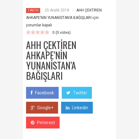
25 Aralık 2018
-
AHH ÇEKTİREN
TARİH
AHKAPE’NİN YUNANİSTAN’A BAĞIŞLARI için
yorumlar kapalı
0
(
0
votes)
AHH ÇEKTİREN
AHKAPE’NİN
YUNANİSTAN’A
BAĞIŞLARI
Facebook
Twitter
Google+
Linkedin
Pinterest