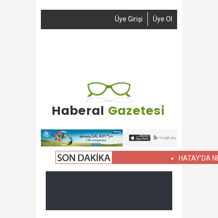
Üye Girişi
Üye Ol
Anasayfa
Haber Gönder
Reklam
İletişim
HATAY’DA NELER OL