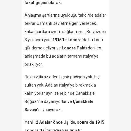
fakat geçici olarak.
Anlaşma şartlarına uyulduğu takdirde adalar
tekrar Osmanlı Devleti’ne geri verilecek.
Fakat şartlara uyum sağlanmıyor. Bu yüzden
3 yıl sonra yani
1915’te Londra’
da bu konu
gündeme geliyor ve
Londra Paktı
denilen
anlaşmada bu adaların tamamı İtalya’ya
bırakılıyor.
Bakınız itiraz eden hiçbir padişah yok. Hiç
sultan yok. Adaları İtalya’ya bırakmakla
kalmıyorlar aynı sene bir de Çanakkale
Boğazı’na dayanıyorlar ve
Çanakkale
Savaşı’
nı yapıyoruz.
Yani
12 Adalar önce Uşi
‘de,
sonra da 1915
Londra’da İtalya’ya verilmiştir.