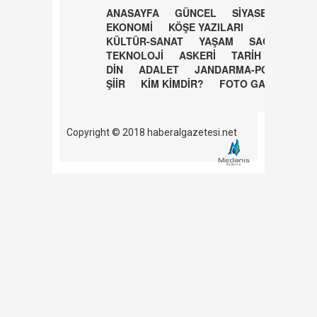
ANASAYFA
GÜNCEL
SİYASET
EKONOMİ
KÖŞE YAZILARI
KÜLTÜR-SANAT
YAŞAM
SAĞLIK
TEKNOLOJİ
ASKERİ
TARİH
DİN
ADALET
JANDARMA-POLİS
ŞİİR
KİM KİMDİR?
FOTO GALERİ
Copyright © 2018 haberalgazetesi.net