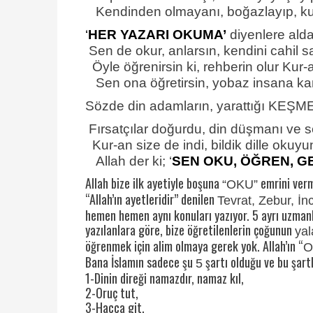
Kendinden olmayanı, boğazlayıp, ku
‘
HER YAZARI OKUMA’
diyenlere ald
Sen de okur, anlarsın, kendini cahil 
Öyle öğrenirsin ki, rehberin olur Kur-
Sen ona öğretirsin, yobaz insana k
Sözde din adamların, yarattığı KEŞ
Fırsatçılar doğurdu, din düşmanı ve s
Kur-an size de indi, bildik dille okuyu
Allah der ki; ‘
SEN OKU, ÖĞREN, G
Allah bize ilk ayetiyle boşuna
emrini ver
“OKU”
“Allah’ın ayetleridir” denilen
Tevrat, Zebur, İnc
hemen hemen aynı konuları yazıyor. 5 ayrı uzmanl
yazılanlara göre, bize öğretilenlerin çoğunun
yal
öğrenmek için alim olmaya gerek yok. Allah’ın “
O
Bana İslamın sadece şu
şartı olduğu ve bu şartla
5
1-Dinin direği namazdır, namaz kıl,
2-Oruç tut,
3-Hacca git,