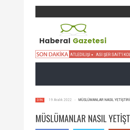
UZLAR
SEVİM TANÜREK’İN KATLEDİLİŞİ
ASİ ŞER SAİT’İ KOLLAYA
19 Aralık 2022
-
MÜSLÜMANLAR NASIL YETİŞTİRİL
DİN
MÜSLÜMANLAR NASIL YETİŞTİ