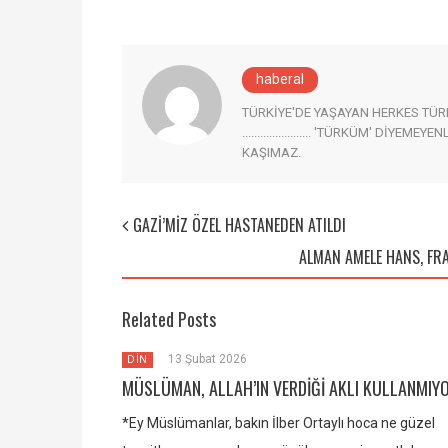
haberal
TÜRKİYE'DE YAŞAYAN HERKES TÜRK AD
....................... 'TÜRKÜM' DİYEM
KAŞIMAZ.
GAZİ’MİZ ÖZEL HASTANEDEN ATILDI
ALMAN AMELE HANS, FR
Related Posts
13 Şubat 2026
DİN
MÜSLÜMAN, ALLAH’IN VERDİĞİ AKLI KULLANMIY
*Ey Müslümanlar, bakın İlber Ortaylı hoca ne güzel