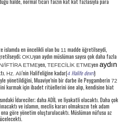
duğu halde, normal ticari faizin kat kat fazlasıyla para
ze islamda en öncelikli olan bu
madde öğretilseydi,
11
retilseydi;
yan aydın müslüman sayısı çok daha fazla
OKU
aydın
yen,
yen
N/İFTİRA ETME
TEFECİLİK ETME
tı.
‘nin Halifeliğine kadar(
Halife devri
)
Hz. Ali
4
yle yönetildiğini, Muaviye’nin bir darbe ile Peygamberin
72
ini kurmak için ibadet ritüellerini öne alıp, kendisine biat
ısındaki İdareciler; daha ADİL ve liyakatli olacaktı. Daha çok
ınacaktı ve islamın, meclis kararı olmaksızın tek adam
k, ona göre yönetim oluşturulacaktı. Müslüman nüfusu az
yücelecekti.