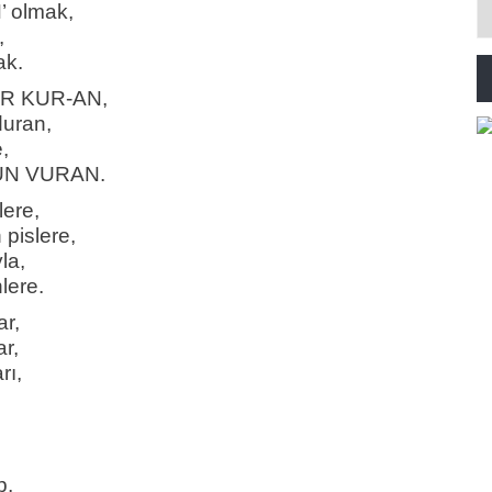
’ olmak,
,
k.
IR KUR-AN,
duran,
,
YUN VURAN.
lere,
pislere,
la,
lere.
ar,
r,
rı,
p,