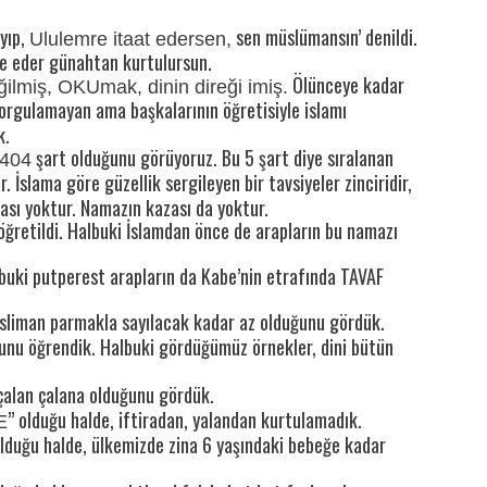
ayıp,
sen müslümansın’ denildi.
Ululemre itaat edersen,
vbe eder günahtan kurtulursun.
Ölünceye kadar
ilmiş, OKUmak, dinin direği imiş.
orgulamayan ama başkalarının öğretisiyle islamı
k.
şart olduğunu görüyoruz. Bu 5 şart diye sıralanan
404
ir. İslama göre güzellik sergileyen bir tavsiyeler zinciridir,
zası yoktur. Namazın kazası da yoktur.
ğretildi. Halbuki İslamdan önce de arapların bu namazı
lbuki putperest arapların da Kabe’nin etrafında TAVAF
sliman parmakla sayılacak kadar az olduğunu gördük.
unu öğrendik. Halbuki gördüğümüz örnekler, dini bütün
 çalan çalana olduğunu gördük.
” olduğu halde, iftiradan, yalandan kurtulamadık.
E
olduğu halde, ülkemizde zina 6 yaşındaki bebeğe kadar