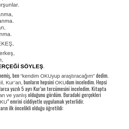
rşunlar.
anma,
sanma.
an,
anma.
MEKEŞ,
erkeş,
n,
ERÇEĞİ SÖYLEŞ
.
memiş, ben
dedim.
“kendim OKUyup araştıracağım”
bunların hepsini
dum inceledim. Hepsi
il, Kur’an,
OKU
arca yazılı 5 ayrı Kur’an tercümesini inceledim. Kitapta
olduğunu gördüm. Buradaki gerçekleri
an ve yanlış
” emrini ciddiyetle uygulamak yeterlidir.
KU
rın ilk öncelikli olduğu öğretildi: