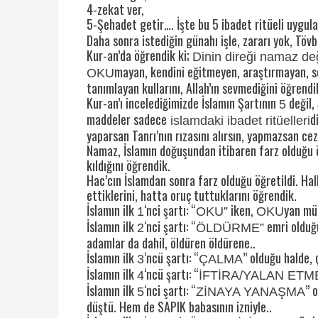
4-zekat ver,
5-Şehadet getir…. İşte bu 5 ibadet ritüeli uygul
Daha sonra istediğin günahı işle, zararı yok, Tö
Kur-an’da öğrendik ki;
Dinin direği namaz değ
mayan, kendini eğitmeyen, araştırmayan, s
OKU
tanımlayan kullarını, Allah’ın sevmediğini öğrendi
Kur-an’ı incelediğimizde İslamın Şartının
değil,
5
maddeler sadece
d
islamdaki ibadet ritüelleri
yaparsan Tanrı’nın rızasını alırsın, yapmazsan ce
Namaz, İslamın doğuşundan itibaren farz olduğu ö
kıldığını öğrendik.
Hac’cın İslamdan sonra farz olduğu öğretildi. Ha
ettiklerini, hatta oruç tuttuklarını öğrendik.
İslamın ilk
‘nci şartı: “
iken,
yan mü
1
OKU”
OKU
İslamın ilk
‘nci şartı: “
emri olduğ
2
ÖLDÜRME”
adamlar da dahil, öldüren öldürene..
İslamın ilk
‘ncü şartı: “
” olduğu halde,
3
ÇALMA
İslamın ilk
‘ncü şartı: “
4
İFTİRA/YALAN ETM
İslamın ilk
‘nci şartı: “
” 
5
ZİNAYA YANAŞMA
düştü. Hem de SAPIK babasının izniyle..