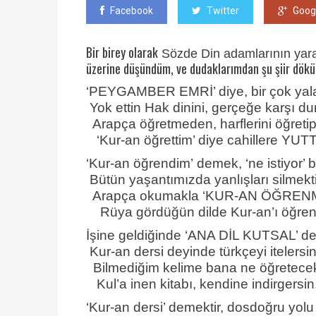
Facebook
Twitter
Goog
Bir birey olarak
Sözde Din adamlarının yara
üzerine düşündüm, ve dudaklarımdan şu şiir dökü
‘PEYGAMBER EMRİ
’ diye, bir çok y
Yok ettin Hak dinini, gerçeğe karşı du
Arapça öğretmeden, harflerini öğretip
‘
Kur-an öğrettim
’ diye cahillere Y
‘
Kur-an öğrendim’
demek,
‘ne istiyor
’ 
Bütün yaşantımızda yanlışları silmekti
Arapça okumakla ‘KUR-AN ÖĞRENM
Rüya gördüğün dilde
Kur-an’ı öğren
İşine geldiğinde ‘ANA DİL KUTSAL’ de
Kur-an dersi deyinde türkçeyi itelersin
Bilmediğim kelime bana ne öğretece
Kul’a inen kitabı, kendine indirgersin
‘Kur-an dersi’ demektir,
dosdoğru
yolu