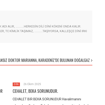
I ALIR, ............HERKESİN DİLİ DİNİ KÖKENİ ONDA KALIR.
EYENLER, TC KİMLİK TAŞIMAZ, ............TAŞIYORSA, KALLEŞÇE DİNİ IRKI
ANSIZ DOKTOR MARIANNA, KARADENİZ’DE BULUNAN DOĞALGAZ
26 Ekim 2025
DİN
OR
CEHALET, BEKA SORUNUDUR.
CEHALET BİR BEKA SORUNUDUR Havalimanını