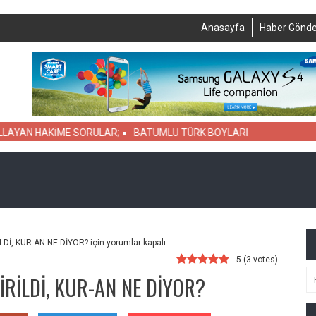
Anasayfa
Haber Gönde
N HAKİME SORULAR;
BATUMLU TÜRK BOYLARI
Dİ, KUR-AN NE DİYOR? için
yorumlar kapalı
5
(
3
votes)
RİLDİ, KUR-AN NE DİYOR?