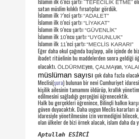
İslamın ilk
‘ncı şartı: “
” ol
6
TEFECİLİK ETME
satan müslim kılıklı fırsatçılar gördük.
İslamın ilk
‘nci şartı:
7
“ADALET”
İslamın ilk
‘nci şartı:
8
“LİYAKAT”
İslamın ilk
‘ncu şartı:
9
“GÜVENLİK”
İslamın ilk
‘ncu şartı:
10
“UYGUNLUK”
İslamın ilk
‘nci şartı:
11
“MECLİS KARARI”
Eğer daha okul çağında başlayıp, aile içinde de bi
ibadet ritüelinin bu maddelerden sonra geldiği öğ
olacaktı.
yen,
yan,
ÖLDÜRME
ÇALMA
YALA
müslüman sayısı
çok daha fazla olacak
Meclisi(
şura
) bulunan bir nevi Cumhuriyet idaresi
kişilik ailesinin tamamını öldürüp, krallık yönetim
edilmesini sağladığı gerçeğini öğrenecektik.
Halk bu gerçekleri öğrenince, Bilinçli halkın karş
güven duyacaktık. Daha uygun Meclis kararları al
idaresiyle yönetilmesine izin vermediğini bilece
olan ülkeler de bizi örnek alacak, islam daha da 
Aptullah ESİRCİ