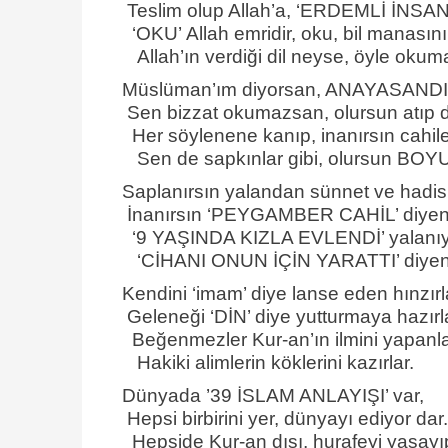
Teslim olup Allah’a, ‘ERDEMLİ İNSAN
‘OKU’
Allah emridir,
oku,
bil manasını
Allah’ın verdiği dil neyse, öyle
oku
ma
Müslüman’ım diyorsan, ANAYASAND
Sen bizzat okumazsan, olursun atıp 
Her söylenene kanıp, inanırsın cahile
Sen de sapkınlar gibi, olursun BO
Saplanırsın yalandan sünnet ve hadis
İnanırsın ‘PEYGAMBER CAHİL’ diyen 
‘9 YAŞINDA KIZLA EVLENDİ’ yalanıy
‘CİHANI ONUN İÇİN YARATTI’ diyen
Kendini ‘imam’ diye lanse eden hınzırl
Geleneği ‘DİN’ diye yutturmaya hazırla
Beğenmezler Kur-an’ın ilmini yapanla
Hakiki alimlerin köklerini kazırlar.
Dünyada ’39 İSLAM ANLAYIŞI’ var,
Hepsi birbirini yer,
dünyayı ediyor dar.
Hepside Kur-an dışı, hurafeyi yaşayı