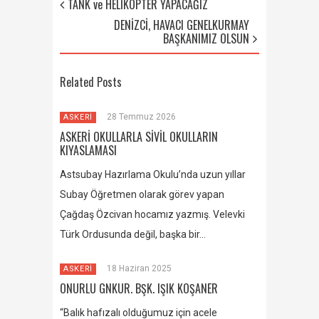
TANK ve HELİKOPTER YAPACAĞIZ
DENİZCİ, HAVACI GENELKURMAY
BAŞKANIMIZ OLSUN
Related Posts
28 Temmuz 2026
ASKERİ
ASKERİ OKULLARLA SİVİL OKULLARIN
KIYASLAMASI
Astsubay Hazırlama Okulu’nda uzun yıllar
Subay Öğretmen olarak görev yapan
Çağdaş Özcivan hocamız yazmış. Velevki
Türk Ordusunda değil, başka bir…
18 Haziran 2025
ASKERİ
ONURLU GNKUR. BŞK. IŞIK KOŞANER
“Balık hafızalı olduğumuz için acele