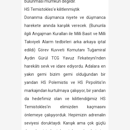
bulunması mümkün değildir.
HS Temistokles’e kilitlenmiştik
Donanma düşmanca niyete ve düşmanca
harekete anında karşılık verecek. (Bununla
ilgili Angajman Kuralları ile Milli Basit ve Milli
Takviyeli Alarm tedbirleri arka arkaya iptal
edildi) Görev Kuvveti Komutanı Tuğamiral
Aydın Gürül TCG Yavuz Firkateyni’nden
harekâtı sevk ve idare ediyordu. Adalara en
yakın gemi bizim gemi olduğundan bir
yandan HS Polemistis ve HS Pirpolitis’in
markajından kurtulmaya çalışıyor, bir yandan
da hedefimiz olan ve kilitlendiğimiz HS
Temistokles’in elimizden kaçmasını
önlemeye çalışıyorduk. Hepimizin adrenalin
seviyesi doruktaydı. Karışık ama çok güçlü