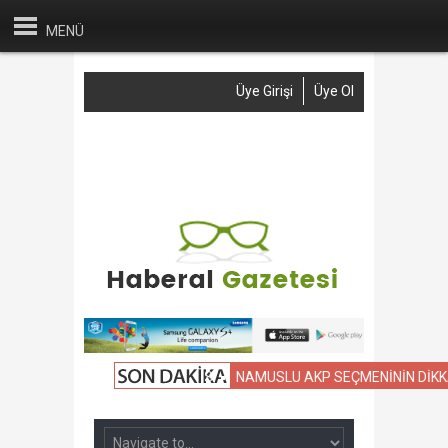
MENÜ
Üye Girişi
Üye Ol
Anasayfa
Haber Gönder
Reklam
İletişim
İL OKULLARIN KIYASLAMASI
NAMUSLU AKP SEÇMENİNİN DİKKATİNE;