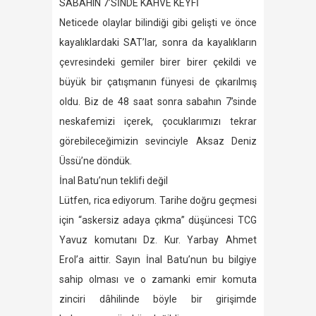
SABAHIN 7’SİNDE KAHVE KEYFİ
Neticede olaylar bilindiği gibi gelişti ve önce
kayalıklardaki SAT’lar, sonra da kayalıkların
çevresindeki gemiler birer birer çekildi ve
büyük bir çatışmanın fünyesi de çıkarılmış
oldu. Biz de 48 saat sonra sabahın 7’sinde
neskafemizi içerek, çocuklarımızı tekrar
görebileceğimizin sevinciyle Aksaz Deniz
Üssü’ne döndük.
İnal Batu’nun teklifi değil
Lütfen, rica ediyorum. Tarihe doğru geçmesi
için “askersiz adaya çıkma” düşüncesi TCG
Yavuz komutanı Dz. Kur. Yarbay Ahmet
Erol’a aittir. Sayın İnal Batu’nun bu bilgiye
sahip olması ve o zamanki emir komuta
zinciri dâhilinde böyle bir girişimde