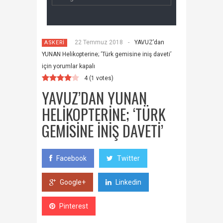
22 Temmuz 2018
-
YAVUZ’dan
ASKERİ
YUNAN Helikopterine; ‘Türk gemisine iniş daveti’
için
yorumlar kapalı
4
(
1
votes)
YAVUZ’DAN YUNAN
HELIKOPTERINE; ‘TÜRK
GEMISINE INIŞ DAVETI’
Facebook
Twitter
Google+
Linkedin
Pinterest