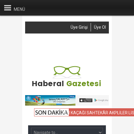
MENÜ
Üye Girişi
Üye Ol
Anasayfa
Haber Gönder
Reklam
İletişim
SEÇMENİNİN DİKKATİNE; ASKER KAÇAĞI SAHTEKÂR AKPLİLER LİSTES