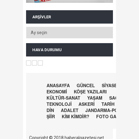
ARŞIVLER
HAVA DURUMU
ANASAYFA
GÜNCEL
SİYASET
EKONOMİ
KÖŞE YAZILARI
KÜLTÜR-SANAT
YAŞAM
SAĞLIK
TEKNOLOJİ
ASKERİ
TARİH
DİN
ADALET
JANDARMA-POLİS
ŞİİR
KİM KİMDİR?
FOTO GALERİ
Copyright © 2018 haberalgazetesi.net