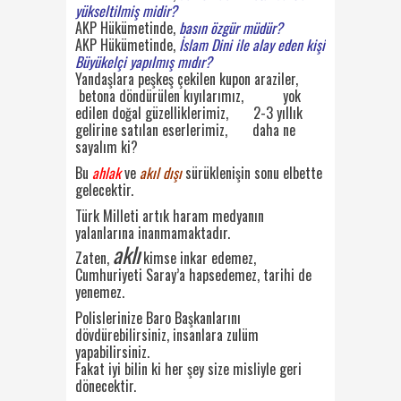
yükseltilmiş midir?
AKP Hükümetinde,
basın özgür müdür?
AKP Hükümetinde,
İslam Dini ile alay eden kişi
Büyükelçi yapılmış mıdır?
Yandaşlara peşkeş çekilen kupon araziler,
betona döndürülen kıyılarımız, yok
edilen doğal güzelliklerimiz, 2-3 yıllık
gelirine satılan eserlerimiz, daha ne
sayalım ki?
Bu
ahlak
ve
akıl dışı
sürüklenişin sonu elbette
gelecektir.
Türk Milleti artık haram medyanın
yalanlarına inanmamaktadır.
aklı
Zaten,
kimse inkar edemez,
Cumhuriyeti Saray’a hapsedemez, tarihi de
yenemez.
Polislerinize Baro Başkanlarını
dövdürebilirsiniz, insanlara zulüm
yapabilirsiniz.
Fakat iyi bilin ki her şey size misliyle geri
dönecektir.