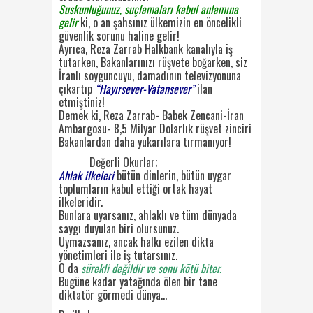
Suskunluğunuz, suçlamaları kabul anlamına
gelir
ki, o an şahsınız ülkemizin en öncelikli
güvenlik sorunu haline gelir!
Ayrıca, Reza Zarrab Halkbank kanalıyla iş
tutarken, Bakanlarınızı rüşvete boğarken, siz
İranlı soyguncuyu, damadının televizyonuna
çıkartıp
“Hayırsever-Vatansever”
ilan
etmiştiniz!
Demek ki, Reza Zarrab- Babek Zencani-İran
Ambargosu- 8,5 Milyar Dolarlık rüşvet zinciri
Bakanlardan daha yukarılara tırmanıyor!
Değerli Okurlar;
Ahlak ilkeleri
bütün dinlerin, bütün uygar
toplumların kabul ettiği ortak hayat
ilkeleridir.
Bunlara uyarsanız, ahlaklı ve tüm dünyada
saygı duyulan biri olursunuz.
Uymazsanız, ancak halkı ezilen dikta
yönetimleri ile iş tutarsınız.
O da
sürekli değildir ve sonu kötü biter.
Bugüne kadar yatağında ölen bir tane
diktatör görmedi dünya…