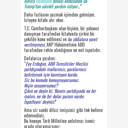
Ayrıca
Halkbank
davası konusunda da
Trump’tan sürekli yardım istiyor
…”
Daha fazlasını yazmak içimden gelmiyor.
İsteyen kitabı alır okur.
T.C. Cumhurbaşkanı olan kişinin, bir yabancı
danışman tarafından kitabında çirkin bir
şekilde konu edilmesi ve
bu iddialara yanıt
verilmemesi
, AKP Hükümetinin ABD
tarafından rehin alındığının en net ispatıdır.
Defalarca yazdım;
“
Eyy Erdoğan, ABD Temsilciler Meclisi
yurtdışındaki mallarınızı, paralarınızı
belirlemek için komisyon kurdu.
Siz bu konuda konuşmuyorsunuz.
Niçin susuyorsunuz?
Çıkın ve deyin ki; ‘
Benim yurtdışında ne bir
malım, ne de bir dolar param vardır.
İspatlayın’ deyiniz!
”
Ama siz sanki dilsiz imişsiniz gibi tek kelime
edemediniz.
Bu konuyu Türk Milletine anlatmaz iseniz
orada oturamazsınız.