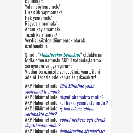
Bu ilkeler;
Yalan söylememek/
Hırsızlık yapmamak/
Hak yememek/
Rüşvet almamak/
Adam kayırmamak/
Tuzak kurmamak/
Verdiği sözden dönmemek olarak
özetlenebilir.
Şimdi, “
Muhafazakar Demokrat
” olduklarını
iddia eden namuslu AKP’li vatandaşlarıma
soruyorum ve uyarıyorum;
Vicdan terazinizde vereceğiniz yanıt, ilahi
adalet terazisinde karşınıza çıkacaktır!
AKP Hükümetinde,
Türk Milletine yalan
söylenmekte midir?
AKP Hükümetinde,
rüşvet alınmakta mıdır?
AKP Hükümetinde,
kul hakkı yenmekte midir?
AKP Hükümetinde,
iş hak edene, ehline
verilmekte midir?
AKP Hükümetinde,
adalet herkese eşit olarak
dağıtılmakta mıdır?
AKP Hükümetinde,
demokrasinin standartları