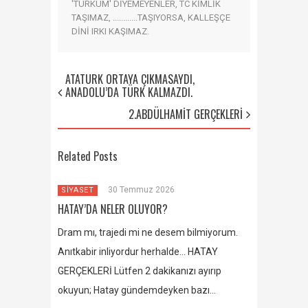
'TÜRKÜM' DİYEMEYENLER, TC KİMLİK
TAŞIMAZ, ............TAŞIYORSA, KALLEŞÇE
DİNİ IRKI KAŞIMAZ.
ATATÜRK ORTAYA ÇIKMASAYDI,
ANADOLU’DA TÜRK KALMAZDI.
2.ABDÜLHAMİT GERÇEKLERİ
Related Posts
30 Temmuz 2026
SİYASET
HATAY’DA NELER OLUYOR?
Dram mı, trajedi mi ne desem bilmiyorum.
Anıtkabir inliyordur herhalde… HATAY
GERÇEKLERİ Lütfen 2 dakikanızı ayırıp
okuyun; Hatay gündemdeyken bazı…