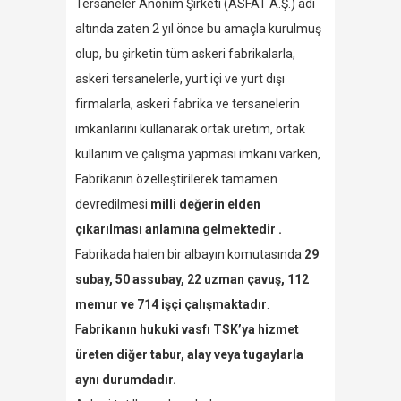
Tersaneler Anonim Şirketi (ASFAT A.Ş.) adı
altında zaten 2 yıl önce bu amaçla kurulmuş
olup, bu şirketin tüm askeri fabrikalarla,
askeri tersanelerle, yurt içi ve yurt dışı
firmalarla, askeri fabrika ve tersanelerin
imkanlarını kullanarak ortak üretim, ortak
kullanım ve çalışma yapması imkanı varken,
Fabrikanın özelleştirilerek tamamen
devredilmesi
milli değerin elden
çıkarılması anlamına gelmektedir .
Fabrikada halen bir albayın komutasında
29
subay, 50 assubay, 22 uzman çavuş, 112
memur ve 714 işçi çalışmaktadır
.
F
abrikanın hukuki vasfı TSK’ya hizmet
üreten diğer tabur, alay veya tugaylarla
aynı durumdadır.