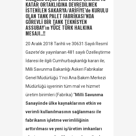
KATAR ORTAKLIĞINA DEVREDİLMEK
İSTENİLEN SAKARYA/ARİFİYE’de KURULU
OLAN TANK PALET FABRİKASI’NDA
GÖREVLİ BİR TANK TEKNİSYEN
ASSUBAY’ın YÜCE TÜRK HALKINA
MESAJI..!!
20 Aralık 2018 Tarihli ve 30631 Sayılı Resmî
Gazete’de yayınlanan 481 sayılı Özelleştirme
İdaresi ile ilgili Cumhurbaşkanlığı kararı ile;
Milli Savunma Bakanlığı Askeri Fabrikalar
Genel Müdürlüğü 1’nci Ana Bakım Merkezi
Müdürlüğü işyerinin tüm mal ve hizmet
üretim birimleri (Fabrika) “
Milli Savunma
Sanayiinde ülke kaynaklarının etkin ve
verimli kullanılmasının sağlanması ile
fabrikanın işletme verimliliğinin
arttırılması ve yeni iş/üretim imkanları