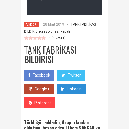
28 Mart 2019
-
TANK FABRİKASI
ASKERİ
BİLDİRİSİ için
yorumlar kapalı
0
(
0
votes)
TANK FABRİKASI
BİLDİRİSİ
Facebook
Twitter
Google+
Linkedin
Pinterest
Türklüğü reddedip, Arap ırkından
olduğunu beyan eden Ethem SANCAK va