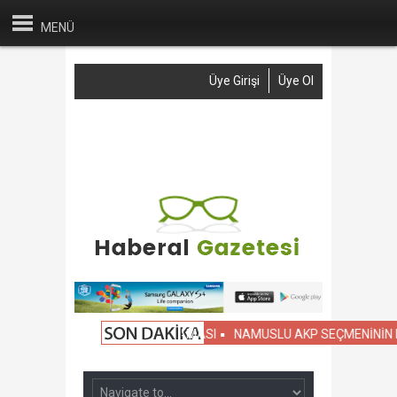
MENÜ
Üye Girişi
Üye Ol
Anasayfa
Haber Gönder
Reklam
İletişim
 SİVİL OKULLARIN KIYASLAMASI
NAMUSLU AKP SEÇMENİNİN DİKKA