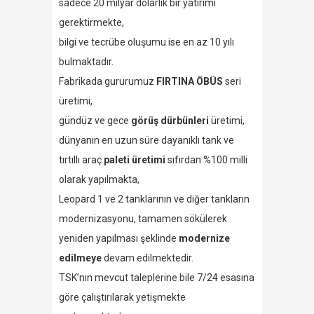
sadece 20 milyar dolarlık bir yatırımı
gerektirmekte,
bilgi ve tecrübe oluşumu ise en az 10 yılı
bulmaktadır.
Fabrikada gururumuz
FIRTINA ÖBÜS
seri
üretimi,
gündüz ve gece
görüş dürbünleri
üretimi,
dünyanın en uzun süre dayanıklı tank ve
tırtıllı araç
paleti üretimi
sıfırdan %100 milli
olarak yapılmakta,
Leopard 1 ve 2 tanklarının ve diğer tankların
modernizasyonu, tamamen sökülerek
yeniden yapılması şeklinde
modernize
edilmeye
devam edilmektedir.
TSK’nın mevcut taleplerine bile 7/24 esasına
göre çalıştırılarak yetişmekte