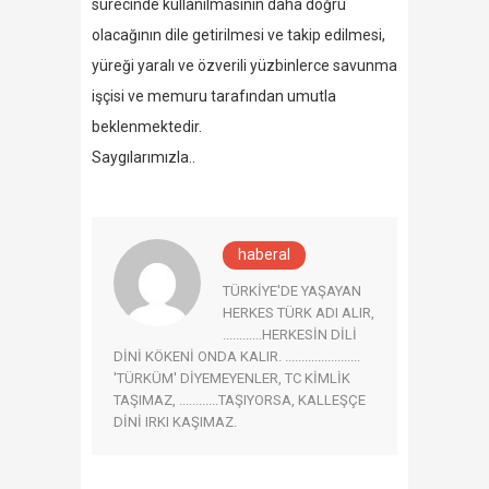
sürecinde kullanılmasının daha doğru
olacağının dile getirilmesi ve takip edilmesi,
yüreği yaralı ve özverili yüzbinlerce savunma
işçisi ve memuru tarafından umutla
beklenmektedir.
Saygılarımızla..
haberal
TÜRKİYE'DE YAŞAYAN
HERKES TÜRK ADI ALIR,
............HERKESİN DİLİ
DİNİ KÖKENİ ONDA KALIR. .......................
'TÜRKÜM' DİYEMEYENLER, TC KİMLİK
TAŞIMAZ, ............TAŞIYORSA, KALLEŞÇE
DİNİ IRKI KAŞIMAZ.