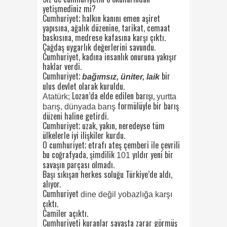
yetişmediniz mi?
Cumhuriyet; halkın kanını emen aşiret
yapısına, ağalık düzenine, tarikat, cemaat
baskısına, medrese kafasına karşı çıktı.
Çağdaş uygarlık değerlerini savundu.
Cumhuriyet, kadına insanlık onuruna yakışır
haklar verdi.
Cumhuriyet;
bir
bağımsız, üniter, laik
ulus devlet olarak kuruldu.
Lozan’da elde edilen barışı,
Atatürk;
yurtta
formülüyle bir barış
barış, dünyada barış
düzeni haline getirdi.
Cumhuriyet; uzak, yakın, neredeyse tüm
ülkelerle iyi ilişkiler kurdu.
O cumhuriyet; etrafı ateş çemberi ile çevrili
bu coğrafyada, şimdilik
yıldır yeni bir
101
savaşın parçası olmadı.
Başı sıkışan herkes soluğu Türkiye’de aldı,
alıyor.
Cumhuriyet
dine değil yobazlığa karşı
çıktı.
Camiler açıktı.
Cumhuriyeti kuranlar savaşta zarar görmüş