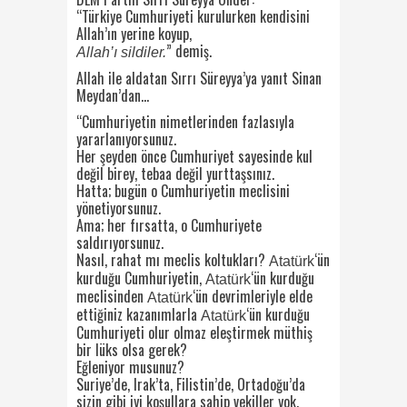
“Türkiye Cumhuriyeti kurulurken kendisini
Allah’ın yerine koyup,
” demiş.
Allah’ı sildiler.
Allah ile aldatan Sırrı Süreyya’ya yanıt Sinan
Meydan’dan…
“Cumhuriyetin nimetlerinden fazlasıyla
yararlanıyorsunuz.
Her şeyden önce Cumhuriyet sayesinde kul
değil birey, tebaa değil yurttaşsınız.
Hatta; bugün o Cumhuriyetin meclisini
yönetiyorsunuz.
Ama; her fırsatta, o Cumhuriyete
saldırıyorsunuz.
Nasıl, rahat mı meclis koltukları?
‘ün
Atatürk
kurduğu Cumhuriyetin,
‘ün kurduğu
Atatürk
meclisinden
‘ün devrimleriyle elde
Atatürk
ettiğiniz kazanımlarla
‘ün kurduğu
Atatürk
Cumhuriyeti olur olmaz eleştirmek müthiş
bir lüks olsa gerek?
Eğleniyor musunuz?
Suriye’de, Irak’ta, Filistin’de, Ortadoğu’da
sizin gibi iyi koşullara sahip vekiller yok.