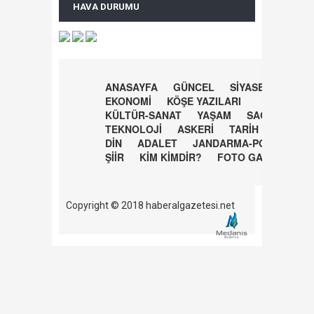
HAVA DURUMU
ANASAYFA
GÜNCEL
SİYASET
EKONOMİ
KÖŞE YAZILARI
KÜLTÜR-SANAT
YAŞAM
SAĞLIK
TEKNOLOJİ
ASKERİ
TARİH
DİN
ADALET
JANDARMA-POLİS
ŞİİR
KİM KİMDİR?
FOTO GALERİ
Copyright © 2018 haberalgazetesi.net