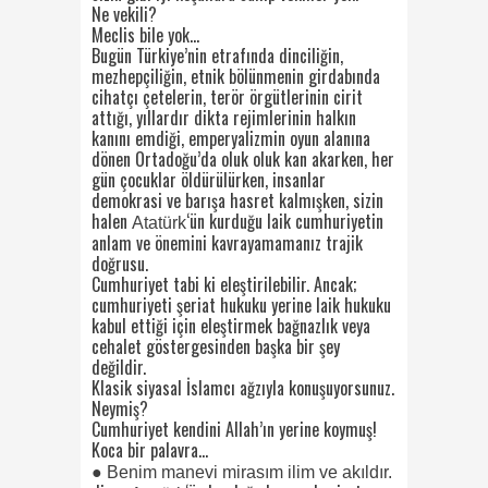
Ne vekili?
Meclis bile yok…
Bugün Türkiye’nin etrafında dinciliğin,
mezhepçiliğin, etnik bölünmenin girdabında
cihatçı çetelerin, terör örgütlerinin cirit
attığı, yıllardır dikta rejimlerinin halkın
kanını emdiği, emperyalizmin oyun alanına
dönen Ortadoğu’da oluk oluk kan akarken, her
gün çocuklar öldürülürken, insanlar
demokrasi ve barışa hasret kalmışken, sizin
halen
‘ün kurduğu laik cumhuriyetin
Atatürk
anlam ve önemini kavrayamamanız trajik
doğrusu.
Cumhuriyet tabi ki eleştirilebilir. Ancak;
cumhuriyeti şeriat hukuku yerine laik hukuku
kabul ettiği için eleştirmek bağnazlık veya
cehalet göstergesinden başka bir şey
değildir.
Klasik siyasal İslamcı ağzıyla konuşuyorsunuz.
Neymiş?
Cumhuriyet kendini Allah’ın yerine koymuş!
Koca bir palavra…
● Benim manevi mirasım ilim ve akıldır.