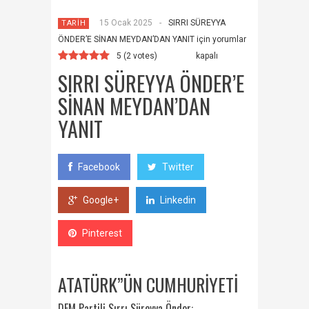
15 Ocak 2025
-
SIRRI SÜREYYA
TARİH
ÖNDER’E SİNAN MEYDAN’DAN YANIT için
yorumlar
5
(
2
votes)
kapalı
SIRRI SÜREYYA ÖNDER’E
SİNAN MEYDAN’DAN
YANIT
Facebook
Twitter
Google+
Linkedin
Pinterest
ATATÜRK”ÜN CUMHURİYETİ
DEM Partili Sırrı Süreyya Önder: