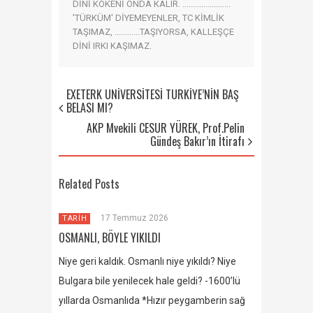
DİNİ KÖKENİ ONDA KALIR. .......................
'TÜRKÜM' DİYEMEYENLER, TC KİMLİK
TAŞIMAZ, ............TAŞIYORSA, KALLEŞÇE
DİNİ IRKI KAŞIMAZ.
EXETERK ÜNİVERSİTESİ TÜRKİYE’NİN BAŞ
BELASI MI?
AKP Mvekili CESUR YÜREK, Prof.Pelin
Gündeş Bakır’ın İtirafı
Related Posts
17 Temmuz 2026
TARİH
OSMANLI, BÖYLE YIKILDI
Niye geri kaldık. Osmanlı niye yıkıldı? Niye
Bulgara bile yenilecek hale geldi? -1600’lü
yıllarda Osmanlıda *Hızır peygamberin sağ