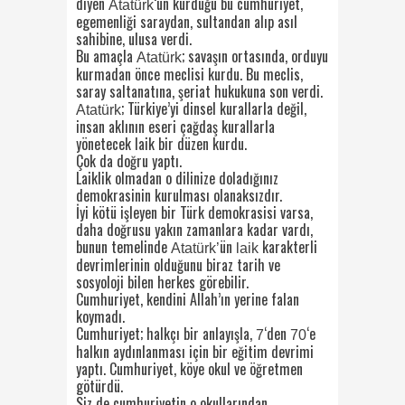
diyen
‘ün kurduğu bu cumhuriyet,
Atatürk
egemenliği saraydan, sultandan alıp asıl
sahibine, ulusa verdi.
Bu amaçla
; savaşın ortasında, orduyu
Atatürk
kurmadan önce meclisi kurdu. Bu meclis,
saray saltanatına, şeriat hukukuna son verdi.
; Türkiye’yi dinsel kurallarla değil,
Atatürk
insan aklının eseri çağdaş kurallarla
yönetecek laik bir düzen kurdu.
Çok da doğru yaptı.
Laiklik olmadan o dilinize doladığınız
demokrasinin kurulması olanaksızdır.
İyi kötü işleyen bir Türk demokrasisi varsa,
daha doğrusu yakın zamanlara kadar vardı,
bunun temelinde
ün
karakterli
Atatürk’
laik
devrimlerinin olduğunu biraz tarih ve
sosyoloji bilen herkes görebilir.
Cumhuriyet, kendini Allah’ın yerine falan
koymadı.
Cumhuriyet; halkçı bir anlayışla,
‘den
‘e
7
70
halkın aydınlanması için bir eğitim devrimi
yaptı. Cumhuriyet, köye okul ve öğretmen
götürdü.
Siz de cumhuriyetin o okullarından