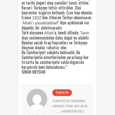
ve tarihi değeri olan camileri tamir ettiler.
Kuran’ı Türkçeye tefsir ettirdiler. Dini
bayramlar özgürce kutlandı. Ezan hep okundu.
Ezanın
‘den itibaren Türkçe okunmasını
1932
‘
!’ diye açıklamak ise
Allah’ı yasakladılar
düpedüz bir aldatmacadır.
Türk ulusunun
‘a, kendi dilinde,
Allah
Tanrı
diye seslenmesinden daha doğal ne olabilir.
Bundan ancak Arap hayranları ve Türkçeye
düşman olanlar rahatsız olur.
Bu Cumhuriyeti sokakta bulmadık. Bu
Cumhuriyetin nimetlerinden yararlanıp her
fırsatta bu cumhuriyete saldırdığınızda
karşınızda beni bulacaksınız.”
SİNAN MEYDAN
haberal
TÜRKİYE'DE YAŞAYAN
HERKES TÜRK ADI ALIR,
............HERKESİN DİLİ