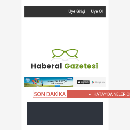
Üye Girişi
Üye Ol
Anasayfa
Haber Gönder
Reklam
İletişim
HATAY’DA NELER OLUYOR?