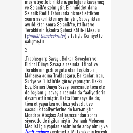
meşrutiyetle birlikte
özgürlüğüne kavuşmuş
ve Selanik’e gelmiştir. Bir müddet daha
Selanik Redif Taburunda hiz
met ettikten
sonra askerlikten ayrılmıştır. Subaylıktan
ayrıldıktan sonra Selanik’te, İttihat ve
Terakki’nin İşkodra Şubesi Kâtib-i Mesulu
(
şimdiki Genelsekreter
) sıfatıyla Cemiyette
çalışmıştır.
3
.
Trablusgarp Savaşı, Balkan Savaşları ve
Birinci Dünya Savaşı sırasında İttihat ve
Terakki’nin
gizli örgütü olan
Teşkilat-ı
Mahsusa
adına Trablusgarp, Balkanlar, İran,
Suriye ve Filistin’de gö
rev yapmıştır. Hakkı
Bey, Birinci Dünya Savaşı öncesinde ticarete
de başlamış, savaş sırasında
da faaliyetlerini
devam ettirmiştir. Hatta Romanya ile dış
ticaret yaparken adı bazı yolsuzluk
ve
casusluk faaliyetlerine de karışmıştır.
Mondros Ateşkes Antlaşmasından sonra
siyasetle de
ilgilenmiştir. Osmanlı Mebusan
Meclisi için yapılan seçimlerde aday olmuş ve
İzmit mebusu
seçilmiştir. Mütarekenin karışık