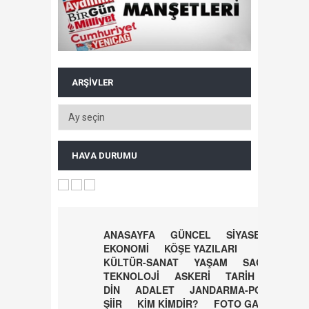
ARŞIVLER
HAVA DURUMU
ANASAYFA
GÜNCEL
SİYASET
EKONOMİ
KÖŞE YAZILARI
KÜLTÜR-SANAT
YAŞAM
SAĞLIK
TEKNOLOJİ
ASKERİ
TARİH
DİN
ADALET
JANDARMA-POLİS
ŞİİR
KİM KİMDİR?
FOTO GALERİ