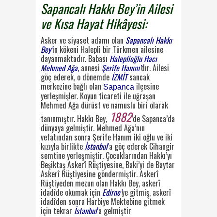
Sapancalı Hakkı Bey’in Ailesi
ve Kısa Hayat Hikâyesi:
Asker ve siyaset adamı olan
Sapancalı Hakkı
Bey’
in kökeni Halepli bir Türkmen ailesine
dayanmaktadır. Babası
Haleplioğlu Hacı
Mehmed Ağa,
annesi
Şerife Hanım’
dır. Ailesi
göç
ederek, o dönemde
İZMİT
sancak
merkezine bağlı olan
ilçesine
Sapanca
yerleşmişler. Koyun ticareti ile uğraşan
Mehmed Ağa dürüst ve namuslu
biri olarak
1882
tanınmıştır. Hakkı Bey,
’de Sapanca’da
dünyaya gelmiştir. Mehmed Ağa’nın
vefatından sonra Şerife Hanım iki oğlu ve iki
kızıyla birlikte
İstanbul
’a göç ederek Cihangir
semtine yerleşmiştir. Çocuklarından Hakkı’yı
Beşiktaş Askerî Rüştiyesine, Baki’yi de Baytar
Askerî Rüştiyesine göndermiştir. Askerî
Rüştiyeden mezun olan Hakkı Bey, askerî
idadîde
okumak için
Edirne’
ye gitmiş, askerî
idadîden sonra Harbiye Mektebine gitmek
için tekrar
İstanbul
’a gelmiştir