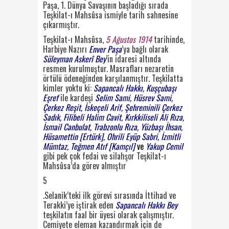
Paşa, 1. Dünya Savaşı
nın başladığı sırada
Teşkilat-ı Mahsûsa
ismiyle tarih sahnesine
çıkarmıştır.
Teşkilat-ı Mahsûsa,
5 Ağustos 1914
tarihinde,
Harbiye Nazırı
Enver Paşa
’ya bağlı olarak
Süleyman Askerî Bey
’in
idaresi altında
resmen kurulmuştur. Masrafları nezaretin
örtülü ödeneğinden karşılanmıştır.
Teşkilatta
kimler yoktu ki:
Sapancalı Hakkı, Kuşçubaşı
Eşref
ile kardeşi
Selim Sami, Hüsrev
Sami,
Çerkez Reşit, İskeçeli Arif, Şehreminili Çerkez
Sadık, Filibeli Halim Cavit, Kırkkiliseli Ali
Rıza,
İsmail Canbulat, Trabzonlu Rıza, Yüzbaşı İhsan,
Hüsamettin [Ertürk], Ohrili Eyüp Sabri,
İzmitli
Mümtaz, Teğmen Atıf [Kamçıl]
ve
Yakup Cemil
gibi pek çok fedai ve silahşor Teşki
lat-ı
Mahsûsa’da görev almıştır
5
.
Selanik’teki ilk görevi sırasında İttihad ve
Terakki’ye iştirak eden
Sapancalı Hakkı Bey
teş
kilatın faal bir üyesi olarak çalışmıştır.
Cemiyete eleman kazandırmak için de