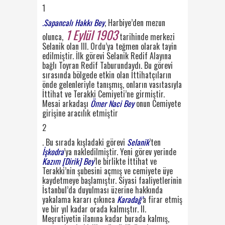
1
.
Sapancalı Hakkı Bey
, Harbiye’den mezun
1 Eylül 1903
olunca,
tari
hinde merkezi
Selanik olan III. Ordu’ya teğmen olarak tayin
edilmiştir.
İlk görevi Selanik Redif
Alayına
bağlı Toyran Redif Taburundaydı. Bu görevi
sırasında bölgede etkin olan İttihatçıların
önde gelenleriyle tanışmış, onların vasıtasıyla
İttihat ve Terakki Cemiyeti’ne girmiştir.
Mesai
arkadaşı
Ömer Naci Bey
onun Cemiyete
girişine aracılık etmiştir
2
. Bu sırada kışladaki görevi
Selanik
’ten
İşkodra
’ya nakledilmiştir. Yeni görev yerinde
Kazım [Dirik] Bey
’le birlikte İttihat
ve
Terakki’nin şubesini açmış ve cemiyete üye
kaydetmeye başlamıştır. Siyasi faaliyetlerinin
İstanbul’da duyulması üzerine hakkında
yakalama kararı çıkınca
Karadağ’
a firar etmiş
ve bir
yıl kadar orada kalmıştır.
II.
Meşrutiyetin ilanına kadar burada kalmış,