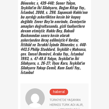
Dönenler, s. 439-440; Soner Yalçın,
Teşkilat’ın İki Silahşoru, Doğan Kitap Yay.,
İstanbul, 2008, s. 298. Sapancalı
Hakkı’nın
bu ayrılığı askerlikten kesin bir kopuş
değildir. Enver Bey’in emrinde, Cemiyetin
amaçları doğrultusunda,
gizli faaliyetlere
devam etmiştir. Hakkı Bey, Babıali
Baskınından sonra kesin olarak
askeriyeden ihraç edilmiştir.
4 Vardar,
İttihâd ve
Terakki
İçinde Dönenler, s.
440-
443.
5 Philip Stoddard,
Teşkilât-ı Mahsusa,
çev. Tansel Demirel, Araba Yay., İstanbul
1993,
s. 47-49.
6 Yalçın, Teşkilat’ın İki
Silahşoru, s. 26-27; İlyas Kara, Teşkilat’ın
Silahşoru Yakup Cemil, Kum Saati Yay.,
İstanbul
haberal
TÜRKİYE'DE YAŞAYAN
HERKES TÜRK ADI ALIR,