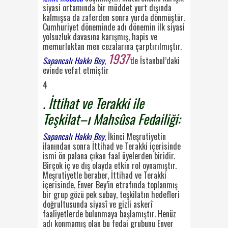
siyasi ortamında bir müddet yurt dışında
kalmışsa da zaferden
sonra yurda dönmüştür.
Cumhuriyet döneminde adı dönemin ilk siyasi
yolsuzluk davasına
karışmış, hapis ve
memurluktan men cezalarına çarptırılmıştır.
1937
Sapancalı Hakkı Bey
,
’
de
İstanbul’daki
evinde vefat etmiştir
4
.
İttihat ve Terakki ile
Teşkila
t
–
ı Mahsûsa Fedailiği:
Sapancalı Hakkı Bey
, İkinci Meşrutiyetin
ilanından sonra İttihad ve Terakki içerisinde
ismi
ön palana çıkan faal üyelerden biridir.
Birçok iç ve dış olayda etkin rol oynamıştır.
Meşruti
yetle beraber, İttihad ve Terakki
içerisinde, Enver Bey’in etrafında toplanmış
bir grup gözü
pek subay, teşkilatın hedefleri
doğrultusunda siyasî ve gizli askerî
faaliyetlerde bulunmaya
başlamıştır. Henüz
adı konmamış olan bu fedai grubunu Enver