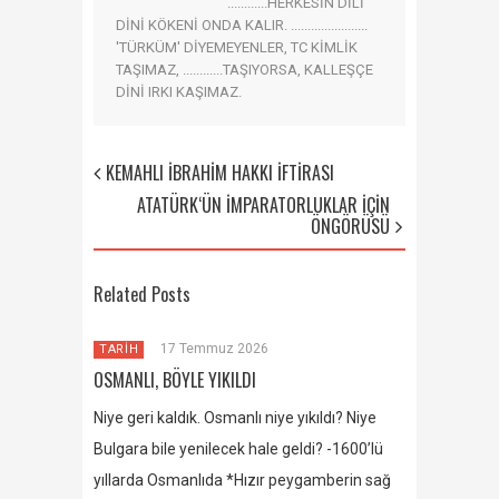
............HERKESİN DİLİ
DİNİ KÖKENİ ONDA KALIR. .......................
'TÜRKÜM' DİYEMEYENLER, TC KİMLİK
TAŞIMAZ, ............TAŞIYORSA, KALLEŞÇE
DİNİ IRKI KAŞIMAZ.
KEMAHLI İBRAHİM HAKKI İFTİRASI
ATATÜRK‘ÜN İMPARATORLUKLAR İÇİN
ÖNGÖRÜSÜ
Related Posts
17 Temmuz 2026
TARİH
OSMANLI, BÖYLE YIKILDI
Niye geri kaldık. Osmanlı niye yıkıldı? Niye
Bulgara bile yenilecek hale geldi? -1600’lü
yıllarda Osmanlıda *Hızır peygamberin sağ