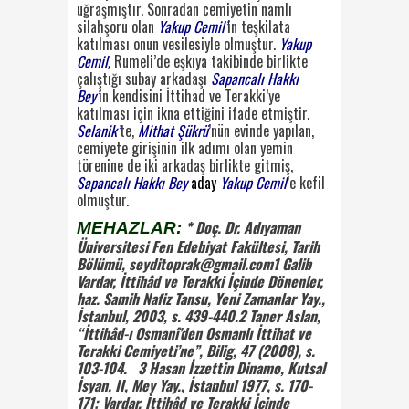
uğraşmıştır.
Sonradan cemiyetin namlı
silahşoru olan
Yakup Cemil’
in teşkilata
katılması onun vesilesiyle
olmuştur.
Yakup
Cemil,
Rumeli’de eşkıya takibinde birlikte
çalıştığı subay arkadaşı
Sapancalı
Hakkı
Bey’
in kendisini İttihad ve Terakki’ye
katılması için ikna ettiğini ifade etmiştir.
Sela
nik’
te,
Mithat Şükrü
’nün evinde yapılan,
cemiyete girişinin ilk adımı olan yemin
törenine de
iki arkadaş birlikte gitmiş,
Sapancalı Hakkı Bey
aday
Yakup Cemil
’e kefil
olmuştur.
* Doç. Dr.
Adıyaman
MEHAZLAR:
Ü
niversitesi Fen Edebiyat Fakültesi, Tarih
Bölümü, seyditoprak@gmail.com
1 Galib
Vardar, İ
ttihâd ve Terakki İçinde Dönenler,
haz. Samih Nafiz Tansu, Yeni Zamanlar Yay.,
İstanbul, 2003, s.
439-440.
2 Taner Aslan,
“İttihâd-ı Osmanî’den Osmanlı İttihat ve
Terakki Cemiyeti’ne”, Bilig, 47 (2008), s.
103-104.
3 Hasan İzzettin Dinamo,
Kutsal
İsyan, II, Mey Yay., İstanbul 1977, s. 170-
171; Vardar, İttihâd ve Terakki İçinde