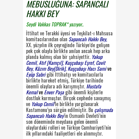
MEBUSLUĞUNA:
SAPANCALI
HAKKI BEY
Seydi Vakkas TOPRAK* yazıyor..
İ
ttihat
ve Terakki
üyesi ve
Teşkilat-ı Mahsusa
komitacılarından olan
Sapancalı Hakkı Bey,
XX.
yüzyılın ilk çeyreğinde Türkiye’de gelişen
pek çok olayla birlikte anılan ancak hep arka
plan
da kalmış olan bir şahsiyettir.
Yakup
Cemil, Atıf [Kamçıl], Kuşçubaşı Eşref, Cavit
Bey, Kâzım
Bey[Dirik], Kuşçubaşı Hacı Sami
ve
Eyüp Sabri
gibi İttihatçı ve komitacılarla
birlikte hareket
etmiş, Türkiye tarihinde
önemli olaylara adı karışmıştır.
Mustafa
Kemal
ve
Enver Paşa
gibi
önemli kişilerle
dostluk kurmuştur. Birçok cephede savaşmış
ve
Yakup Cemil
’le birlikte yar
gılanarak
Kastamonu’ya sürgün edilmiştir. Bu
çalışmada
Sapancalı Hakkı Bey
’in Osmanlı Dev
leti’nin
son döneminde meydana gelen önemli
olaylardaki rolleri ve Türkiye Cumhuriyeti’nin
ilk yıllarındaki faaliyetleri ele alınmıştır.