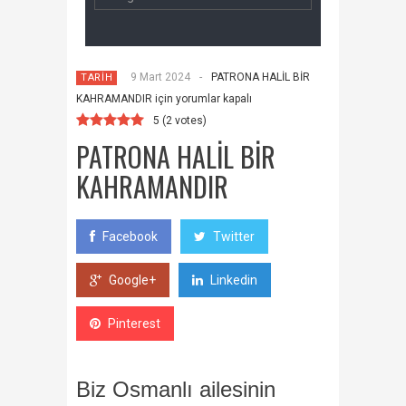
9 Mart 2024
-
PATRONA HALİL BİR
TARİH
KAHRAMANDIR için
yorumlar kapalı
5
(
2
votes)
PATRONA HALİL BİR
KAHRAMANDIR
Facebook
Twitter
Google+
Linkedin
Pinterest
Biz Osmanlı ailesinin