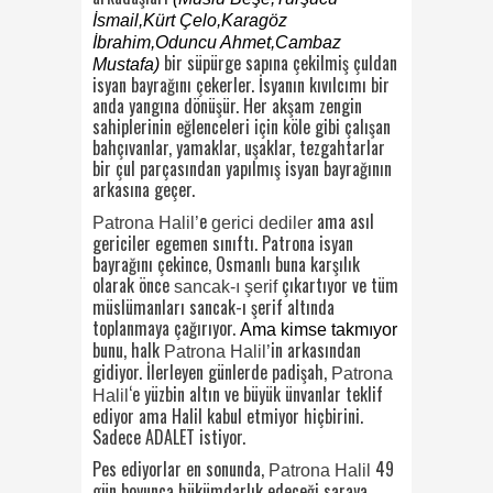
İsmail,Kürt Çelo,Karagöz
İbrahim,Oduncu Ahmet,Cambaz
bir süpürge sapına çekilmiş çuldan
Mustafa)
isyan bayrağını çekerler. İsyanın kıvılcımı bir
anda yangına dönüşür. Her akşam zengin
sahiplerinin eğlenceleri için köle gibi çalışan
bahçıvanlar, yamaklar, uşaklar, tezgahtarlar
bir çul parçasından yapılmış isyan bayrağının
arkasına geçer.
e
ama asıl
Patrona Halil’
gerici dediler
gericiler egemen sınıftı. Patrona isyan
bayrağını çekince, Osmanlı buna karşılık
olarak önce
çıkartıyor ve tüm
sancak-ı şerif
müslümanları sancak-ı şerif altında
toplanmaya çağırıyor.
Ama kimse takmıyor
bunu, halk
in arkasından
Patrona Halil’
gidiyor. İlerleyen günlerde padişah,
Patrona
‘e yüzbin altın ve büyük ünvanlar teklif
Halil
ediyor ama Halil kabul etmiyor hiçbirini.
Sadece ADALET istiyor.
Pes ediyorlar en sonunda,
49
Patrona Halil
gün boyunca hükümdarlık edeceği saraya