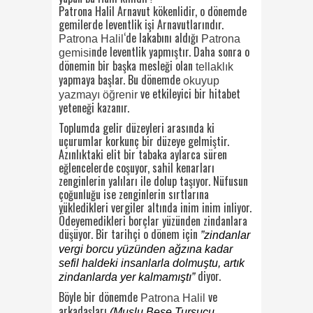
Patrona Halil Arnavut kökenlidir, o dönemde
gemilerde leventlik işi Arnavutlarındır.
‘de lakabını aldığı
Patrona Halil
Patrona
nde leventlik yapmıştır. Daha sonra o
gemisi
dönemin bir başka mesleği olan
tellaklık
yapmaya başlar. Bu dönemde
okuyup
ve etkileyici bir hitabet
yazmayı öğrenir
yeteneği kazanır.
Toplumda gelir düzeyleri arasında ki
uçurumlar korkunç bir düzeye gelmiştir.
Azınlıktaki elit bir tabaka aylarca süren
eğlencelerde coşuyor, sahil kenarları
zenginlerin yalıları ile dolup taşıyor. Nüfusun
çoğunluğu ise zenginlerin sırtlarına
yükledikleri vergiler altında inim inim inliyor.
Ödeyemedikleri borçlar yüzünden zindanlara
düşüyor. Bir tarihçi o dönem için
”zindanlar
vergi borcu yüzünden ağzına kadar
sefil haldeki insanlarla dolmuştu, artık
diyor.
zindanlarda yer kalmamıştı”
Böyle bir dönemde
ve
Patrona Halil
arkadaşları
(Muslu Beşe,Turşucu