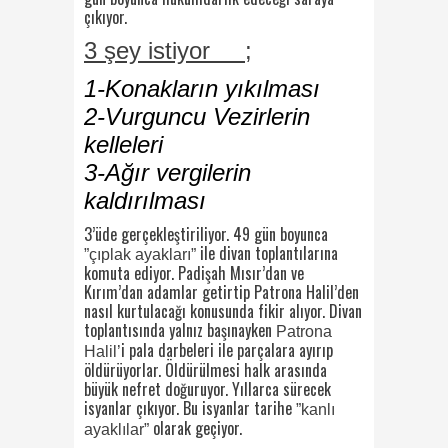
çıkıyor.
3 şey istiyor ;
1-Konakların yıkılması
2-Vurguncu Vezirlerin
kelleleri
3-Ağır vergilerin
kaldırılması
3’üde gerçekleştiriliyor. 49 gün boyunca
ile divan toplantılarına
”çıplak ayakları”
komuta ediyor. Padişah Mısır’dan ve
Kırım’dan adamlar getirtip Patrona Halil’den
nasıl kurtulacağı konusunda fikir alıyor. Divan
toplantısında yalnız başınayken
Patrona
i pala darbeleri ile parçalara ayırıp
Halil’
öldürüyorlar. Öldürülmesi halk arasında
büyük nefret doğuruyor. Yıllarca sürecek
isyanlar çıkıyor. Bu isyanlar tarihe
”kanlı
olarak geçiyor.
ayaklılar”