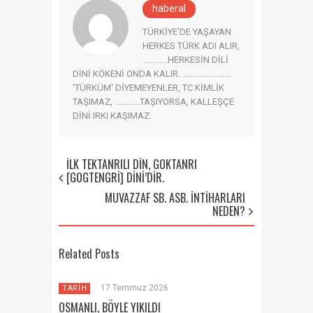
haberal
TÜRKİYE'DE YAŞAYAN
HERKES TÜRK ADI ALIR,
............HERKESİN DİLİ
DİNİ KÖKENİ ONDA KALIR. .......................
'TÜRKÜM' DİYEMEYENLER, TC KİMLİK
TAŞIMAZ, ............TAŞIYORSA, KALLEŞÇE
DİNİ IRKI KAŞIMAZ.
İLK TEKTANRILI DİN, GÖKTANRI
[GOGTENGRİ] DİNİ’DİR.
MUVAZZAF SB. ASB. İNTİHARLARI
NEDEN?
Related Posts
17 Temmuz 2026
TARİH
OSMANLI, BÖYLE YIKILDI