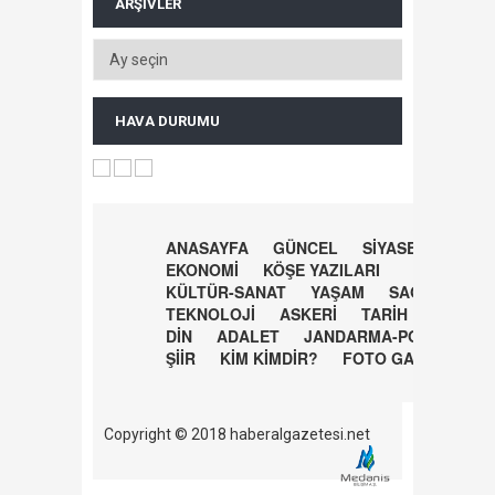
ARŞIVLER
HAVA DURUMU
ANASAYFA
GÜNCEL
SİYASET
EKONOMİ
KÖŞE YAZILARI
KÜLTÜR-SANAT
YAŞAM
SAĞLIK
TEKNOLOJİ
ASKERİ
TARİH
DİN
ADALET
JANDARMA-POLİS
ŞİİR
KİM KİMDİR?
FOTO GALERİ
Copyright © 2018 haberalgazetesi.net