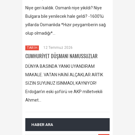
Niye geri kaldık. Osmanlı niye yıkıldı? Niye
Bulgara bile yenilecek hale geldi? -1600’lü
yıllarda Osmanlıda *Hızır peygamberin sağ
olup olmadığı*…
12 Temmuz 2026
TARİH
CUMHURİYET DÜŞMANI NAMUSSUZLAR
DÜNYA BASINDA YANKI UYANDIRAM
MAKALE. VATAN HAİNİ ALÇAKLAR ARTIK
SİZİN SUYUNUZ ISINMADI, KAYNIYOR!
Erdoğan’ın eski şoförü ve AKP milletvekili
Ahmet…
HABER ARA