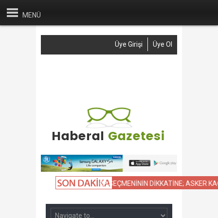
MENÜ
Üye Girişi
Üye Ol
Anasayfa
Haber Gönder
Reklam
İletişim
KIYASLAMASI
NAMUSLU AKP SEÇMENİNİN DİKKATİNE; ASKER KAÇAĞ