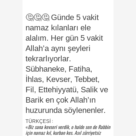
🤔🤔🤔
Günde 5 vakit
namaz kılanları ele
alalım. Her gün 5 vakit
Allah’a aynı şeyleri
tekrarlıyorlar.
Sübhaneke, Fatiha,
İhlas, Kevser, Tebbet,
Fil, Ettehiyyatü, Salik ve
Barik en çok Allah’ın
huzurunda söylenenler.
:
TÜRKÇESİ
«
Biz sana kevseri verdik, o halde sen de Rabbin
için namaz kıl, kurban kes. Asıl zürriyetsiz