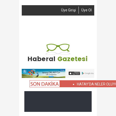
Üye Girişi
Üye Ol
Anasayfa
Haber Gönder
Reklam
İletişim
HATAY’DA NELER OLUYOR?