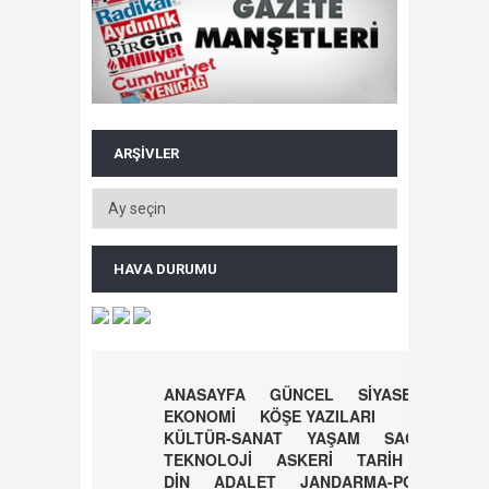
ARŞIVLER
HAVA DURUMU
ANASAYFA
GÜNCEL
SİYASET
EKONOMİ
KÖŞE YAZILARI
KÜLTÜR-SANAT
YAŞAM
SAĞLIK
TEKNOLOJİ
ASKERİ
TARİH
DİN
ADALET
JANDARMA-POLİS