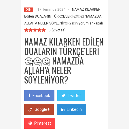
17 Temmuz 2024
-
NAMAZ KILARKEN
DİN
Edilen DUALARIN TÜRKÇE’LERİ 🤔🤔🤔 NAMAZDA
ALLAH’A NELER SÖYLENİYOR? için
yorumlar kapalı
5
(
2
votes)
NAMAZ KILARKEN EDILEN
DUALARIN TÜRKÇE’LERİ
🤔🤔🤔 NAMAZDA
ALLAH’A NELER
SÖYLENİYOR?
Facebook
Twitter
Google+
Linkedin
Pinterest