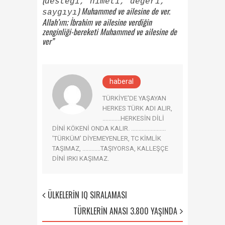
desteği, nimeti, değeri,
) Muhammed ve ailesine de ver.
saygıyı
Allah’ım; İbrahim ve ailesine verdiğin
zenginliği-bereketi Muhammed ve ailesine de
ver”
haberal
TÜRKİYE'DE YAŞAYAN
HERKES TÜRK ADI ALIR,
............HERKESİN DİLİ
DİNİ KÖKENİ ONDA KALIR. .......................
'TÜRKÜM' DİYEMEYENLER, TC KİMLİK
TAŞIMAZ, ............TAŞIYORSA, KALLEŞÇE
DİNİ IRKI KAŞIMAZ.
ÜLKELERİN IQ SIRALAMASI
TÜRKLERİN ANASI 3.800 YAŞINDA