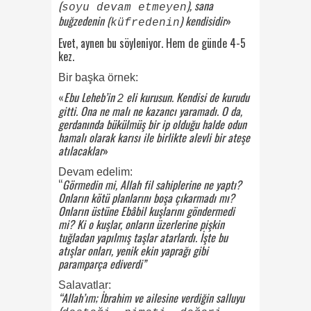
(
), sana
soyu devam etmeyen
buğzedenin (
) kendisidir
»
küfredenin
Evet, aynen bu söyleniyor. Hem de günde 4-5
kez.
Bir başka örnek:
«
Ebu Leheb’in
eli kurusun. Kendisi de kurudu
2
gitti. Ona ne malı ne kazancı yaramadı. O da,
gerdanında bükülmüş bir ip olduğu halde odun
hamalı olarak karısı ile birlikte alevli bir ateşe
atılacaklar
»
Devam edelim:
“
Görmedin mi, Allah fil sahiplerine ne yaptı?
Onların kötü planlarını boşa çıkarmadı mı?
Onların üstüne Ebâbil kuşlarını göndermedi
mi? Ki o kuşlar, onların üzerlerine pişkin
tuğladan yapılmış taşlar atarlardı. İşte bu
atışlar onları, yenik ekin yaprağı gibi
paramparça ediverdi”
Salavatlar:
“Allah’ım; İbrahim ve ailesine verdiğin salluyu
(