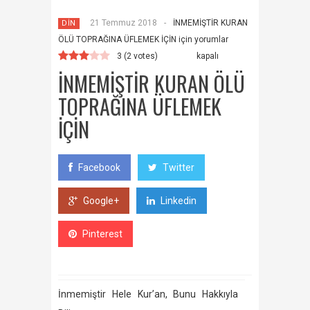
21 Temmuz 2018
-
İNMEMİŞTİR KURAN
DİN
ÖLÜ TOPRAĞINA ÜFLEMEK İÇİN için
yorumlar
3
(
2
votes)
kapalı
İNMEMİŞTİR KURAN ÖLÜ
TOPRAĞINA ÜFLEMEK
İÇİN
Facebook
Twitter
Google+
Linkedin
Pinterest
İnmemiştir Hele Kur’an, Bunu Hakkıyla