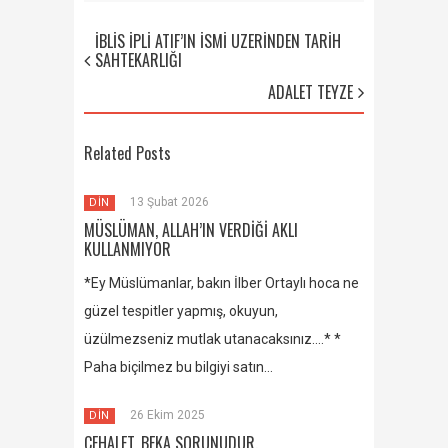
İBLİS İPLİ ATIF’IN İSMİ ÜZERİNDEN TARİH
SAHTEKARLIĞI
ADALET TEYZE
Related Posts
13 Şubat 2026
DİN
MÜSLÜMAN, ALLAH’IN VERDİĞİ AKLI
KULLANMIYOR
*Ey Müslümanlar, bakın İlber Ortaylı hoca ne
güzel tespitler yapmış, okuyun,
üzülmezseniz mutlak utanacaksınız….* *
Paha biçilmez bu bilgiyi satın…
26 Ekim 2025
DİN
CEHALET, BEKA SORUNUDUR.