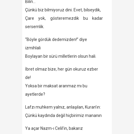
Bilin…
Çünkü biz bilmiyoruz dini. Evet, bilseydik,
Çare yok, gösteremezdik bu kadar
sersemlik.
“Böyle gördük dedemizden!” diye
izmihlali
Boylayan bir sürü milletlerin olsun hali.
İbret olmaz bize, her gün okuruz ezber
de!
Yoksa bir maksat aranmaz mı bu
ayetlerde?
Lafzı muhkem yalnız, anlaşılan, Kuran’ın:
Çünkü kaydında değil hiçbirimiz mananın
Ya açar Nazm-ı Celil’in, bakarız