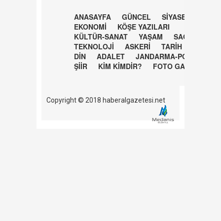
ANASAYFA
GÜNCEL
SİYASET
EKONOMİ
KÖŞE YAZILARI
KÜLTÜR-SANAT
YAŞAM
SAĞLIK
TEKNOLOJİ
ASKERİ
TARİH
DİN
ADALET
JANDARMA-POLİS
ŞİİR
KİM KİMDİR?
FOTO GALERİ
Copyright © 2018 haberalgazetesi.net