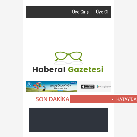
Üye Girişi
Üye Ol
Anasayfa
Haber Gönder
Reklam
İletişim
HATAY’DA NELE