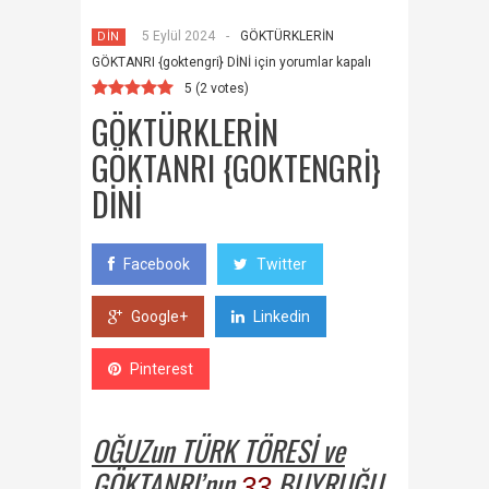
5 Eylül 2024
-
GÖKTÜRKLERİN
DİN
GÖKTANRI {goktengri} DİNİ için
yorumlar kapalı
5
(
2
votes)
GÖKTÜRKLERİN
GÖKTANRI {GOKTENGRI}
DİNİ
Facebook
Twitter
Google+
Linkedin
Pinterest
OĞUZun TÜRK TÖRESİ ve
GÖKTANRI’nın
BUYRUĞU
33