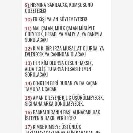
HISMINA SARILACAK, KOMŞUSUNU
9)
GÖZETECEK!
ER KİŞİ YALAN SÖYLEMEYECEK!
10)
MAL ÇALAN, MÜLK ÇALAN MİSLİYLE
11)
ÖDEYECEK, HESABI YA MALIYLA, YA CANIYLA
SORULACAK!
KİM Kİ BİR IRZA MUSALLAT OLURSA, YA
12)
EVLENECEK YA CANINDAN OLACAK!
HER KİM OLURSA OLSUN HAKSIZ,
13)
ALDATICI İŞ TUTARSA HESABI HEMEN
SORULACAK!
CENKTEN BERİ DURAN YA DA KAÇAN
14)
TAMU’YA UÇACAK!
AMAN DİLEYENE KILIÇ ÜŞÜRÜLMEYECEK,
15)
SIĞINANA ARKA DÖNÜLMEYECEK.
BAŞKALDIRANIN BAŞI ALINACAK! HAK
16)
İSTEYENİN HAKKI VERİLECEK!
KİMSE KİMSEYE ÜSTÜNLÜK
17)
TASLAMAYACAK! NE AK ETİN KARADAN, NE