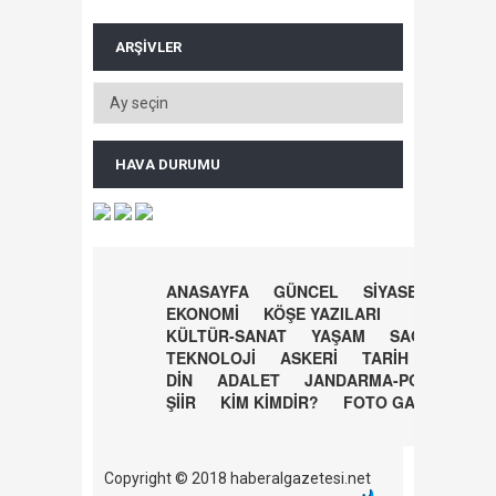
ARŞIVLER
HAVA DURUMU
ANASAYFA
GÜNCEL
SİYASET
EKONOMİ
KÖŞE YAZILARI
KÜLTÜR-SANAT
YAŞAM
SAĞLIK
TEKNOLOJİ
ASKERİ
TARİH
DİN
ADALET
JANDARMA-POLİS
ŞİİR
KİM KİMDİR?
FOTO GALERİ
Copyright © 2018 haberalgazetesi.net