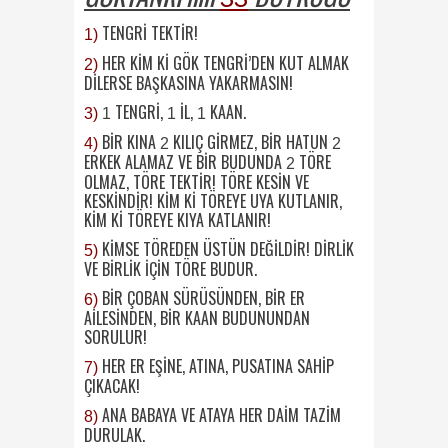
TENGRİ TEKTİR!
1)
HER KİM Kİ GÖK TENGRİ’DEN KUT ALMAK
2)
DİLERSE BAŞKASINA YAKARMASIN!
TENGRİ,
İL,
KAAN.
3)
1
1
1
BİR KINA
KILIÇ GİRMEZ, BİR HATUN
4)
2
2
ERKEK ALAMAZ VE BİR BUDUNDA
TÖRE
2
OLMAZ, TÖRE TEKTİR! TÖRE KESİN VE
KESKİNDİR! KİM Kİ TÖREYE UYA KUTLANIR,
KİM Kİ TÖREYE KIYA KATLANIR!
KİMSE TÖREDEN ÜSTÜN DEĞİLDİR! DİRLİK
5)
VE BİRLİK İÇİN TÖRE BUDUR.
BİR ÇOBAN SÜRÜSÜNDEN, BİR ER
6)
AİLESİNDEN, BİR KAAN BUDUNUNDAN
SORULUR!
HER ER EŞİNE, ATINA, PUSATINA SAHİP
7)
ÇIKACAK!
ANA BABAYA VE ATAYA HER DAİM TAZİM
8)
DURULAK.