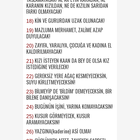
KARANIN KIZILDAN, NE DE KIZILIN SARIDAN
FARKI OLMAYACAK!
KİN VE GURURDAN UZAK OLUNACAK!
18)
MAZLUMA MERHAMET, ZALİME AZAP
19)
DUYULACAK!
ZAYIFA, YARALIYA, ÇOCUĞA VE KADINA EL
20)
KALDIRILMAYACAK!
KIZI İSTEYEN KAAN DA BEY DE OLSA KIZ
21)
İSTEDİĞİNE VERİLECEK!
GEREKSİZ YERE AĞAÇ KESMEYECEKSİN,
22)
SUYU KİRLETMEYECEKSİN!
BİLMEYİP DE ‘BİLDİM’ DEMEYECEKSİN, BİR
23)
BİLENE DANIŞACAKSIN!
BUGÜNÜN İŞİNİ, YARINA KOMAYACAKSIN!
24)
KUSUR GÖRMEYECEK, KUSUR
25)
ARAMAYACAKSIN!
YAZGINA(kaderine) ASİ OLMA!
26)