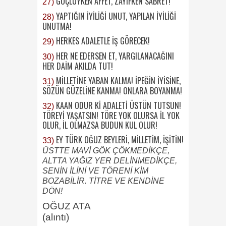
GÜÇLÜYKEN AFFET, ZAYIFKEN SABRET!
27)
YAPTIĞIN İYİLİĞİ UNUT, YAPILAN İYİLİĞİ
28)
UNUTMA!
HERKES ADALETLE İŞ GÖRECEK!
29)
HER NE EDERSEN ET, YARGILANACAĞINI
30)
HER DAİM AKILDA TUT!
MİLLETİNE YABAN KALMA! İPEĞİN İYİSİNE,
31)
SÖZÜN GÜZELİNE KANMA! ONLARA BOYANMA!
KAAN ODUR Kİ ADALETİ ÜSTÜN TUTSUN!
32)
TÖREYİ YAŞATSIN! TÖRE YOK OLURSA İL YOK
OLUR, İL OLMAZSA BUDUN KUL OLUR!
EY TÜRK OĞUZ BEYLERİ, MİLLETİM, İŞİTİN!
33)
ÜSTTE MAVİ GÖK ÇÖKMEDİKÇE,
ALTTA YAĞIZ YER DELİNMEDİKÇE,
SENİN İLİNİ VE TÖRENİ KİM
BOZABİLİR. TİTRE VE KENDİNE
DÖN!
OĞUZ ATA
(alıntı)