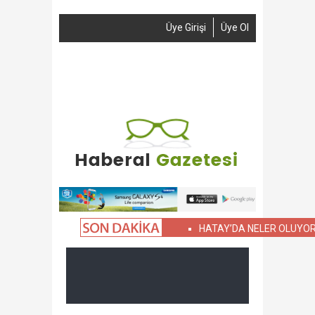
Üye Girişi
Üye Ol
Anasayfa
Haber Gönder
Reklam
İletişim
HATAY’DA NELER OLUYOR?
ASK