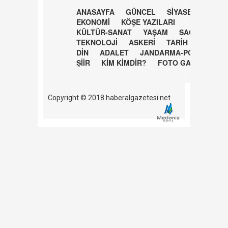
ANASAYFA
GÜNCEL
SİYASET
EKONOMİ
KÖŞE YAZILARI
KÜLTÜR-SANAT
YAŞAM
SAĞLIK
TEKNOLOJİ
ASKERİ
TARİH
DİN
ADALET
JANDARMA-POLİS
ŞİİR
KİM KİMDİR?
FOTO GALERİ
Copyright © 2018 haberalgazetesi.net