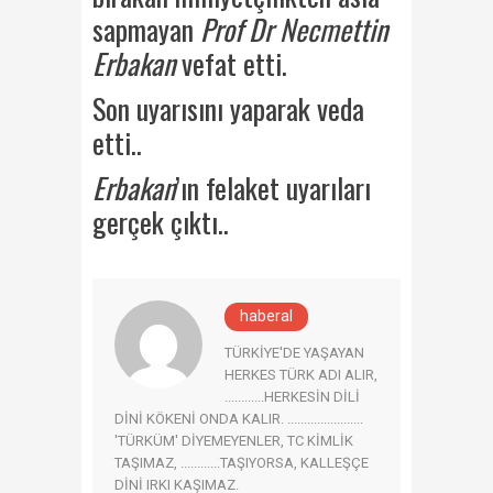
sapmayan
Prof Dr Necmettin
Erbakan
vefat etti.
Son uyarısını yaparak veda
etti..
Erbakan
’ın felaket uyarıları
gerçek çıktı..
haberal
TÜRKİYE'DE YAŞAYAN
HERKES TÜRK ADI ALIR,
............HERKESİN DİLİ
DİNİ KÖKENİ ONDA KALIR. .......................
'TÜRKÜM' DİYEMEYENLER, TC KİMLİK
TAŞIMAZ, ............TAŞIYORSA, KALLEŞÇE
DİNİ IRKI KAŞIMAZ.