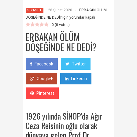
28 Şubat 2020
-
ERBAKAN ÖLÜM
SİYASET
DÖŞEĞİNDE NE DEDİ? için
yorumlar kapalı
0
(
0
votes)
ERBAKAN ÖLÜM
DÖŞEĞİNDE NE DEDİ?
Facebook
Twitter
Google+
Linkedin
Pinterest
1926 yılında SİNOP’da Ağır
Ceza Reisinin oğlu olarak
dünyaya gelen Prof Dr