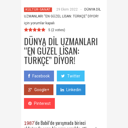
29 Ekim 2022
-
DÜNYA DİL
KÜLTÜR-SANAT
UZMANLARI “EN GÜZEL LİSAN: TÜRKÇE” DİYOR!
için
yorumlar kapalı
5
(
2
votes)
DÜNYA DİL UZMANLARI
“EN GÜZEL LİSAN:
TÜRKÇE” DİYOR!
Facebook
Twitter
Google+
Linkedin
Pinterest
’de Babil’de yarışmada birinci
1987