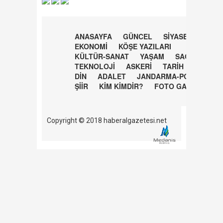
ANASAYFA
GÜNCEL
SİYASET
EKONOMİ
KÖŞE YAZILARI
KÜLTÜR-SANAT
YAŞAM
SAĞLIK
TEKNOLOJİ
ASKERİ
TARİH
DİN
ADALET
JANDARMA-POLİS
ŞİİR
KİM KİMDİR?
FOTO GALERİ
Copyright © 2018 haberalgazetesi.net