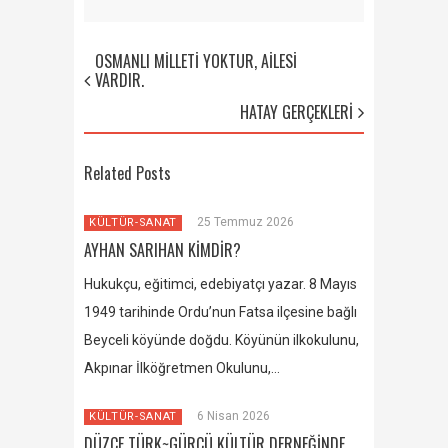
OSMANLI MİLLETİ YOKTUR, AİLESİ
VARDIR.
HATAY GERÇEKLERİ
Related Posts
25 Temmuz 2026
KÜLTÜR-SANAT
AYHAN SARIHAN KİMDİR?
Hukukçu, eğitimci, edebiyatçı yazar. 8 Mayıs
1949 tarihinde Ordu’nun Fatsa ilçesine bağlı
Beyceli köyünde doğdu. Köyünün ilkokulunu,
Akpınar İlköğretmen Okulunu,…
6 Nisan 2026
KÜLTÜR-SANAT
DÜZCE TÜRK~GÜRCÜ KÜLTÜR DERNEĞİNDE