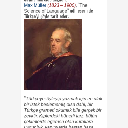
, “
Max Müller
(1823 – 1900)
The
” adlı eserinde
Science of Language
Türkçe’yi şöyle tarif eder:
“
Türkçeyi söyleyip yazmak için en ufak
bir istek beslememiş olsa dahi, bir
Türkçe grameri okumak bile gerçek bir
zevktir. Kiplerdeki hünerli tarz, bütün
çekimlerde egemen olan kurallara
uygunluk, yapımlarda baştan başa