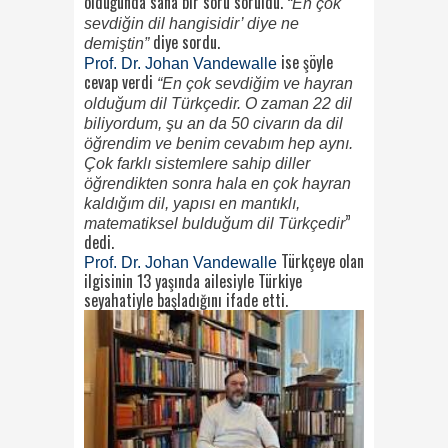
olduğunda sana bir soru soruldu.
“En çok
sevdiğin dil hangisidir’ diye ne
diye sordu.
demiştin”
ise şöyle
Prof. Dr. Johan Vandewalle
cevap verdi
“En çok sevdiğim ve hayran
olduğum dil Türkçedir. O zaman 22 dil
biliyordum, şu an da 50 civarın da dil
öğrendim ve benim cevabım hep aynı.
Çok farklı sistemlere sahip diller
öğrendikten sonra hala en çok hayran
kaldığım dil, yapısı en mantıklı,
”
matematiksel bulduğum dil Türkçedir
dedi.
Türkçeye olan
Prof. Dr. Johan Vandewalle
ilgisinin 13 yaşında ailesiyle Türkiye
seyahatiyle başladığını ifade etti.