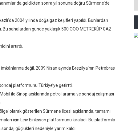
 donanımlar da geldikten sonra yıl sonuna doğru Sürmene’de
’da 2004 yılında doğalgaz keşifleri yapıldı. Bunlardan
ındı. Bu sahalardan günde yaklaşık 500.OOO METREKÜP GAZ
ini artırdı.
imkânlarına değil. 2009 Nisan ayında Brezilya’nın Petrobras
sondaj platformunu Türkiye’ye getirtti.
 Mobil ile Sinop açıklarında petrol arama ve sondaj çalışması
.
lge’ olarak gösterilen Sürmene ilçesi açıklarında, tamamı
ları için Leiv Eiriksson platformunu kiraladı. Bu platformla
sondaj güçlükleri nedeniyle yarım kaldı.