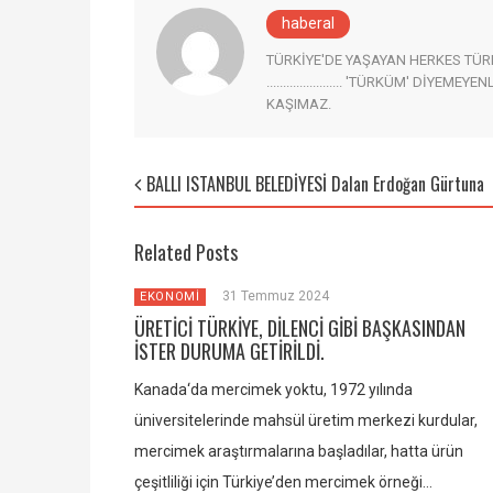
haberal
TÜRKİYE'DE YAŞAYAN HERKES TÜRK AD
....................... 'TÜRKÜM' DİYEM
KAŞIMAZ.
BALLI ISTANBUL BELEDİYESİ Dalan Erdoğan Gürtuna
Related Posts
31 Temmuz 2024
EKONOMİ
ÜRETİCİ TÜRKİYE, DİLENCİ GİBİ BAŞKASINDAN
İSTER DURUMA GETİRİLDİ.
Kanada‘da mercimek yoktu, 1972 yılında
üniversitelerinde mahsül üretim merkezi kurdular,
mercimek araştırmalarına başladılar, hatta ürün
çeşitliliği için Türkiye’den mercimek örneği…