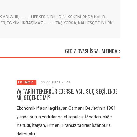
I ALIR, ............HERKESİN DİLİ DİNİ KÖKENİ ONDA KALIR.
EYENLER, TC KİMLİK TAŞIMAZ, ............TAŞIYORSA, KALLEŞÇE DİNİ IRKI
GEDİZ OVASI İŞGAL ALTINDA
23 Ağustos 2023
EKONOMİ
YA TARİH TEKERRÜR EDERSE, ASIL SUÇ SEÇİLENDE
Mİ, SEÇENDE Mİ?
Ekonomik iflasını açıklayan Osmanlı Devleti’nin 1881
yılında bütün varlıklarına el konuldu. İğneden ipliğe
Yahudi, İtalyan, Ermeni, Fransız tacirler İstanbul’a
dolmuştu….