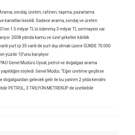
. Arama, sondaj, üretim, rafineri, taşıma, pazarlama
ı ve kanatları kesildi. Sadece arama, sondaj ve üretim
O’nın 1.5 milyar TL’si ödenmiş 3 milyar TL sermayesi var.
ıyor. 2008 yılında kamu ve özel şirketler kârlılık
arili yurt içi 35 varili de yurt dışı olmak üzere GÜNDE 70.000
n yüzde 10’unu karşılıyor.
PAO Genel Müdürü Uysal, petrol ve doğalgaz arama
m yapıldığını söyledi. Genel Müdür, “Eğer üretime geçilirse
e doğalgazdan gelecek gelir ile bu yatırım 2 yılda kendini
bilir PETROL, 3 TRİLYON METREKÜP de üretilebilir