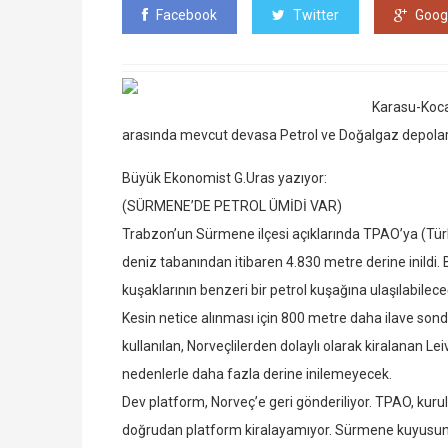
Facebook
Twitter
Goog
Karasu-Koc
arasında mevcut devasa Petrol ve Doğalgaz depoları 
Büyük Ekonomist G.Uras yazıyor:
(SÜRMENE’DE PETROL ÜMİDİ VAR)
Trabzon’un Sürmene ilçesi açıklarında TPAO’ya (Türk
deniz tabanından itibaren 4.830 metre derine inildi
kuşaklarının benzeri bir petrol kuşağına ulaşılabileceği
Kesin netice alınması için 800 metre daha ilave sond
kullanılan, Norveçlilerden dolaylı olarak kiralanan Lei
nedenlerle daha fazla derine inilemeyecek.
Dev platform, Norveç’e geri gönderiliyor. TPAO, kur
doğrudan platform kiralayamıyor. Sürmene kuyusunda