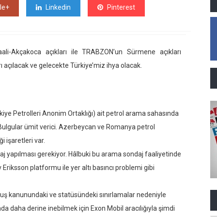
le+
Linkedin
Pinterest
aali-Akçakoca açıkları ile TRABZON’un Sürmene açıkları
açılacak ve gelecekte Türkiye’miz ihya olacak.
iye Petrolleri Anonim Ortaklığı) ait petrol arama sahasında
. Bulgular ümit verici. Azerbeycan ve Romanya petrol
 işaretleri var.
aj yapılması gerekiyor. Hâlbuki bu arama sondaj faaliyetinde
v Eriksson platformu ile yer altı basıncı problemi gibi
uluş kanunundaki ve statüsündeki sınırlamalar nedeniyle
 daha derine inebilmek için Exon Mobil aracılığıyla şimdi