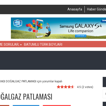
Anasayfa
Haber Gönde
ORULAR;
BATUMLU TÜRK BOYLARI
ASI DOĞALGAZ PATLAMASI için
yorumlar kapalı
4.5
(
2
votes)
OĞALGAZ PATLAMASI