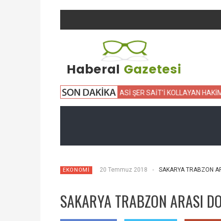
VİM TANÜREK’İN KATLEDİLİŞİ
ASİ ŞER SAİT’İ KOLLAYAN HAKİME S
20 Temmuz 2018
-
SAKARYA TRABZON AR
EKONOMİ
SAKARYA TRABZON ARASI D