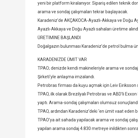
yeni bir platform kiralanıyor. Sipariş edilen teknik
arama ve sondaj çalışmaları tekrar başlayacak.
Karadeniz’de AKÇAKOCA-Ayazlı-Akkaya ve Doğu Ayazlı
Ayazlı-Akkaya ve Doğu Ayazlı sahaları üretime al
ÜRETİMİNE BAŞLANDI
Doğalgazın bulunması Karadeniz’de petrol bulma ümid
KARADENİZDE ÜMİT VAR
TPAO; denizde kendi makineleriyle arama ve sondaj 
Şirketi’yle anlaşma imzalandı.
Petrobras firması da kuyu açmak için Leiv Eiriksson 
TPAO, ilk olarak Brezilyalı Petrobras ve ABD’li Exxon
yaptı. Arama-sondaj çalışmaları olumsuz sonuçlandı
TPAO, ardından Karadeniz’deki ‘en ümit vaat eden bö
TPAO’ya ait sahada yapılacak arama ve sondaj çalışma
yapılan arama sondaj 4.830 metreye inildikten sonra 