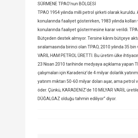
SÜRMENE TPAO’nun BÖLGESİ
TPAO 1954 yılında milli petrol şirketi olarak kuruldu
konularında faaliyet gösterirken, 1983 yılında kollar
konularında faaliyet göstermesine karar verildi. TPA
Bütçeden destek almıyor. Tersine kârını bütçeye aktar
sıralamasında birinci olan TPAO, 2010 yılında 35 bin v
VARİL HAM PETROL ÜRETTİ. Bu üretim ülke ihtiyacını
23 Nisan 2010 tarihinde medyaya açıklama yapan T
çalışmaları için Karadeniz’de 4 milyar dolarlık yatırı
yatırım miktarı 50-60 milyar doları aşar, ama petrol v
öder. Çünkü, KARADENİZ’de 10 MİLYAR VARİL üretile
DÜĞALGAZ olduğu tahmin ediliyor” diyor.