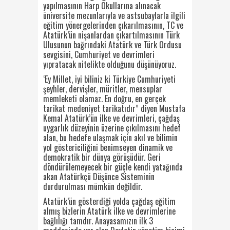
yapılmasının Harp Okullarına alınacak
üniversite mezunlarıyla ve astsubaylarla ilgili
eğitim yönergelerinden çıkarılmasının, TC ve
Atatürk’ün nişanlardan çıkartılmasının Türk
Ulusunun bağrındaki Atatürk ve Türk Ordusu
sevgisini, Cumhuriyet ve devrimleri
yıpratacak nitelikte olduğunu düşünüyoruz.
‘Ey Millet, iyi biliniz ki Türkiye Cumhuriyeti
şeyhler, dervişler, müritler, mensuplar
memleketi olamaz. En doğru, en gerçek
tarikat medeniyet tarikatıdır” diyen Mustafa
Kemal Atatürk’ün ilke ve devrimleri, çağdaş
uygarlık düzeyinin üzerine çıkılmasını hedef
alan, bu hedefe ulaşmak için akıl ve bilimin
yol göstericiliğini benimseyen dinamik ve
demokratik bir dünya görüşüdür. Geri
döndürülemeyecek bir güçle kendi yatağında
akan Atatürkçü Düşünce Sisteminin
durdurulması mümkün değildir.
Atatürk’ün gösterdiği yolda çağdaş eğitim
almış bizlerin Atatürk ilke ve devrimlerine
bağlılığı tamdır. Anayasamızın ilk 3