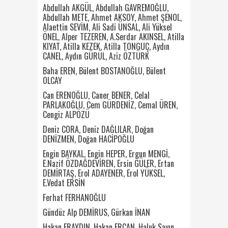
Abdullah AKGÜL, Abdullah GAVREMOĞLU,
Abdullah METE, Ahmet AKSOY, Ahmet ŞENOL,
Alaettin SEVİM, Ali Sadi ÜNSAL, Ali Yüksel
ÖNEL, Alper TEZEREN, A.Serdar AKINSEL, Atilla
KIYAT, Atilla KEZEK, Atilla TONGUÇ, Aydın
CANEL, Aydın GÜRÜL, Aziz ÖZTÜRK
Baha EREN, Bülent BOSTANOĞLU, Bülent
OLCAY
Can ERENOĞLU, Caner BENER, Celal
PARLAKOĞLU, Cem
GÜRDENİZ,
Cemal ÜREN,
Cengiz ALPÖZÜ
Deniz CORA, Deniz DAĞLILAR, Doğan
DENİZMEN, Doğan HACİPOĞLU
Engin BAYKAL, Engin HEPER, Ergun MENGİ,
E.Nazif ÖZDAĞDEVİREN, Ersin GÜLER, Ertan
DEMİRTAŞ, Erol ADAYENER, Erol YÜKSEL,
E.Vedat ERSİN
Ferhat FERHANOĞLU
Gündüz Alp DEMİRUS, Gürkan İNAN
Hakan ERAYDIN, Hakan ERCAN, Haluk Sayın,