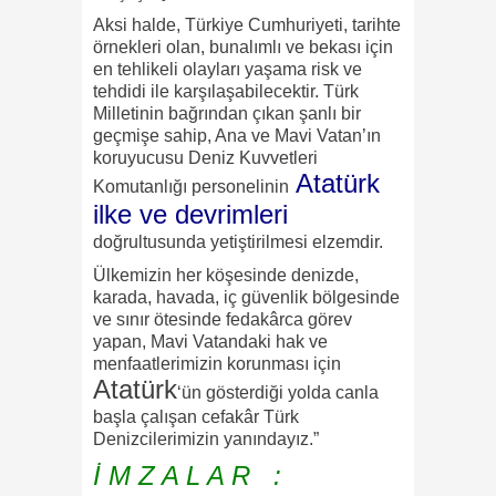
Aksi halde, Türkiye Cumhuriyeti, tarihte
örnekleri olan, bunalımlı ve bekası için
en tehlikeli olayları yaşama risk ve
tehdidi ile karşılaşabilecektir. Türk
Milletinin bağrından çıkan şanlı bir
geçmişe sahip, Ana ve Mavi Vatan’ın
koruyucusu Deniz Kuvvetleri
Atatürk
Komutanlığı personelinin
ilke ve devrimleri
doğrultusunda yetiştirilmesi elzemdir.
Ülkemizin her köşesinde denizde,
karada, havada, iç güvenlik bölgesinde
ve sınır ötesinde fedakârca görev
yapan, Mavi Vatandaki hak ve
menfaatlerimizin korunması için
Atatürk
‘ün gösterdiği yolda canla
başla çalışan cefakâr Türk
Denizcilerimizin yanındayız.”
İ M Z A L A R :