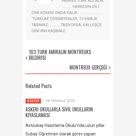
HERKES TÜRK ADI ALIR,
............HERKESİN DİLİ
DİNİ KÖKENİ ONDA KALIR. .......................
'TÜRKÜM' DİYEMEYENLER, TC KİMLİK
TAŞIMAZ, ............TAŞIYORSA, KALLEŞÇE
DİNİ IRKI KAŞIMAZ.
103 TÜRK AMİRALİN MONTREUKS
BİLDİRİSİ
MONTREUX GERÇEĞİ
Related Posts
28 Temmuz 2026
ASKERİ
ASKERİ OKULLARLA SİVİL OKULLARIN
KIYASLAMASI
Astsubay Hazırlama Okulu’nda uzun yıllar
Subay Öğretmen olarak görev yapan