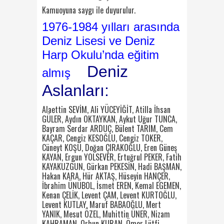
Kamuoyuna saygı ile duyurulur.
1976-1984 yılları arasında
Deniz Lisesi ve Deniz
Harp Okulu’nda eğitim
Deniz
almış
Aslanları:
Alaettin SEVİM, Ali YÜCEYİĞİT, Atilla İhsan
GÜLER, Aydın OKTAYKAN, Aykut Uğur TUNCA,
Bayram Serdar ARDUÇ, Bülent TARIM, Cem
KAÇAR, Cengiz KESOĞLU, Cengiz TOKER,
Cüneyt KOŞU, Doğan ÇIRAKOĞLU, Eren Güneş
KAYAN, Ergun YOLSEVER, Ertuğrul PEKER, Fatih
KAYAKUZGUN, Gürkan PEKESİN, Hadi BAŞMAN,
Hakan KARA, Hür AKTAŞ, Hüseyin HANÇER,
İbrahim ÜNÜBOL, İsmet EREN, Kemal EGEMEN,
Kenan ÇELİK, Levent ÇAM, Levent KURTOĞLU,
Levent KUTLAY, Maruf BABAOĞLU, Mert
YANIK, Mesut ÖZEL, Muhittin ÜNER, Nizam
KAHRAMAN, Orhun KURAN, Ömer Lütfi