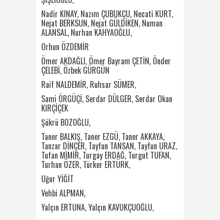
Nadir KINAY, Nazım ÇUBUKÇU, Necati KURT,
Nejat BERKSUN, Nejat GÜLDİKEN, Numan
ALANSAL, Nurhan KAHYAOĞLU,
Orhun ÖZDEMİR
Ömer AKDAĞLI, Ömer Bayram ÇETİN, Önder
ÇELEBİ, Özbek GÜRGÜN
Raif NALDEMİR, Ruhsar SÜMER,
Sami ÖRGÜÇİ, Serdar DÜLGER, Serdar Okan
KIRÇİÇEK
Şükrü BOZOĞLU,
Taner BALKIŞ,
Taner EZGÜ,
Taner AKKAYA,
Tanzar DİNÇER,
Tayfun TANSAN, Tayfun URAZ,
Tufan MİMİR, Turgay ERDAĞ, Turgut TUFAN,
Turhan ÖZER, Türker ERTÜRK,
Uğur YİĞİT
Vehbi ALPMAN,
Yalçın ERTUNA, Yalçın KAVUKÇUOĞLU,