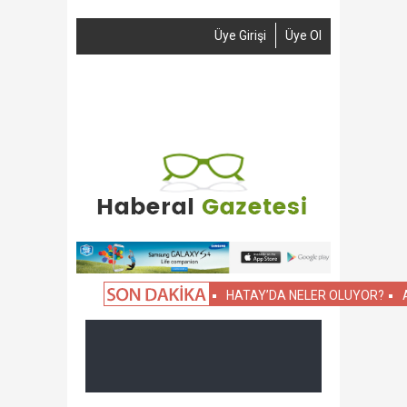
Üye Girişi
Üye Ol
Anasayfa
Haber Gönder
Reklam
İletişim
HATAY’DA NELER OLUYOR?
ASKERİ OKU