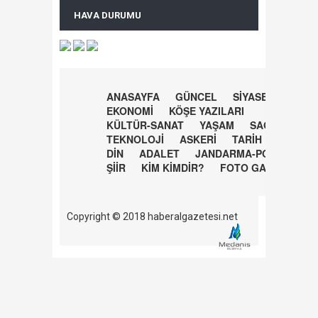
HAVA DURUMU
ANASAYFA
GÜNCEL
SİYASET
EKONOMİ
KÖŞE YAZILARI
KÜLTÜR-SANAT
YAŞAM
SAĞLIK
TEKNOLOJİ
ASKERİ
TARİH
DİN
ADALET
JANDARMA-POLİS
ŞİİR
KİM KİMDİR?
FOTO GALERİ
Copyright © 2018 haberalgazetesi.net