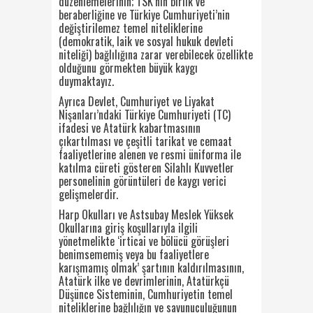
düzenlemelerinin; TSK’nın birlik ve
beraberliğine ve Türkiye Cumhuriyeti’nin
değiştirilemez temel niteliklerine
(demokratik, laik ve sosyal hukuk devleti
niteliği) bağlılığına zarar verebilecek özellikte
olduğunu görmekten büyük kaygı
duymaktayız.
Ayrıca Devlet, Cumhuriyet ve Liyakat
Nişanları’ndaki Türkiye Cumhuriyeti (TC)
ifadesi ve Atatürk kabartmasının
çıkartılması ve çeşitli tarikat ve cemaat
faaliyetlerine alenen ve resmi üniforma ile
katılma cüreti gösteren Silahlı Kuvvetler
personelinin görüntüleri de kaygı verici
gelişmelerdir.
Harp Okulları ve Astsubay Meslek Yüksek
Okullarına giriş koşullarıyla ilgili
yönetmelikte ‘irticai ve bölücü görüşleri
benimsememiş veya bu faaliyetlere
karışmamış olmak’ şartının kaldırılmasının,
Atatürk ilke ve devrimlerinin, Atatürkçü
Düşünce Sisteminin, Cumhuriyetin temel
niteliklerine bağlılığın ve savunuculuğunun