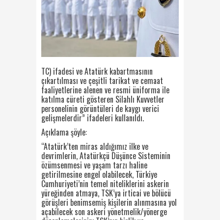
TC) ifadesi ve Atatürk kabartmasının
çıkartılması ve çeşitli tarikat ve cemaat
faaliyetlerine alenen ve resmi üniforma ile
katılma cüreti gösteren Silahlı Kuvvetler
personelinin görüntüleri de kaygı verici
gelişmelerdir” ifadeleri kullanıldı.
Açıklama şöyle:
“Atatürk’ten miras aldığımız ilke ve
devrimlerin, Atatürkçü Düşünce Sisteminin
özümsenmesi ve yaşam tarzı haline
getirilmesine engel olabilecek, Türkiye
Cumhuriyeti’nin temel niteliklerini askerin
yüreğinden atmaya, TSK’ya irticai ve bölücü
görüşleri benimsemiş kişilerin alınmasına yol
açabilecek son askeri yönetmelik/yönerge