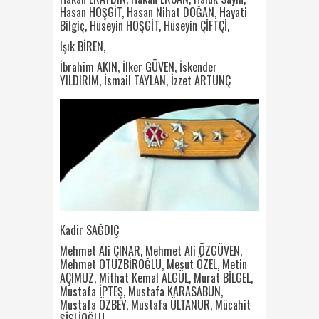
Hasan HOŞGİT, Hasan Nihat DOĞAN, Hayati
Bilgiç, Hüseyin HOŞGİT, Hüseyin ÇİFTÇİ,
Işık BİREN,
İbrahim AKIN, İlker GÜVEN, İskender
YILDIRIM, İsmail TAYLAN, İzzet ARTUNÇ
Kadir SAĞDIÇ
Mehmet Ali ÇINAR, Mehmet Ali ÖZGÜVEN,
Mehmet OTUZBİROĞLU,
Mesut ÖZEL,
Metin
AÇIMUZ, Mithat Kemal ALGÜL, Murat BİLGEL,
Mustafa İPTEŞ, Mustafa KARASABUN,
Mustafa ÖZBEY, Mustafa ÜLTANUR, Mücahit
ŞİŞLİOĞLU,