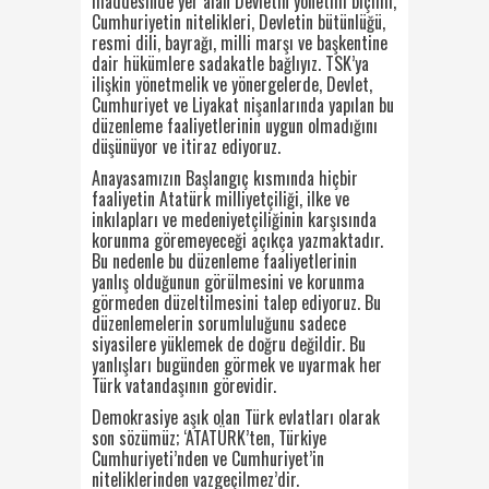
maddesinde yer alan Devletin yönetim biçimi,
Cumhuriyetin nitelikleri, Devletin bütünlüğü,
resmi dili, bayrağı, milli marşı ve başkentine
dair hükümlere sadakatle bağlıyız. TSK’ya
ilişkin yönetmelik ve yönergelerde, Devlet,
Cumhuriyet ve Liyakat nişanlarında yapılan bu
düzenleme faaliyetlerinin uygun olmadığını
düşünüyor ve itiraz ediyoruz.
Anayasamızın Başlangıç kısmında hiçbir
faaliyetin Atatürk milliyetçiliği, ilke ve
inkılapları ve medeniyetçiliğinin karşısında
korunma göremeyeceği açıkça yazmaktadır.
Bu nedenle bu düzenleme faaliyetlerinin
yanlış olduğunun görülmesini ve korunma
görmeden düzeltilmesini talep ediyoruz. Bu
düzenlemelerin sorumluluğunu sadece
siyasilere yüklemek de doğru değildir. Bu
yanlışları bugünden görmek ve uyarmak her
Türk vatandaşının görevidir.
Demokrasiye aşık olan Türk evlatları olarak
son sözümüz; ‘ATATÜRK’ten, Türkiye
Cumhuriyeti’nden ve Cumhuriyet’in
niteliklerinden vazgeçilmez’dir.