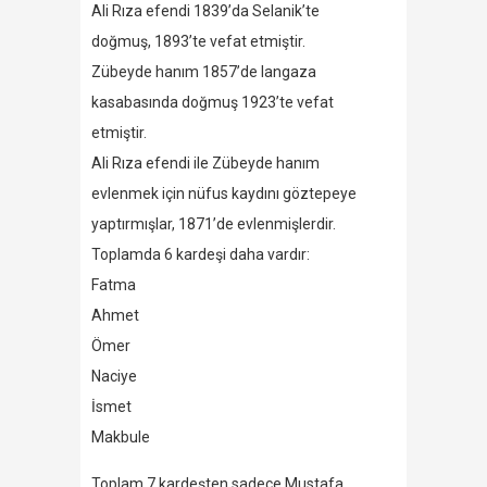
Ali Rıza efendi 1839’da Selanik’te
doğmuş, 1893’te vefat etmiştir.
Zübeyde hanım 1857’de langaza
kasabasında doğmuş 1923’te vefat
etmiştir.
Ali Rıza efendi ile Zübeyde hanım
evlenmek için nüfus kaydını göztepeye
yaptırmışlar, 1871’de evlenmişlerdir.
Toplamda 6 kardeşi daha vardır:
Fatma
Ahmet
Ömer
Naciye
İsmet
Makbule
Toplam 7 kardeşten sadece Mustafa