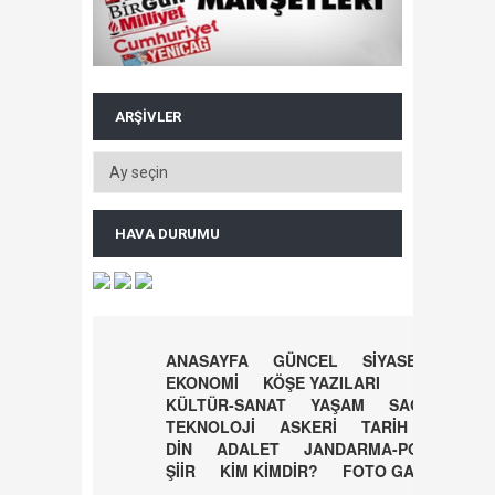
ARŞIVLER
HAVA DURUMU
ANASAYFA
GÜNCEL
SİYASET
EKONOMİ
KÖŞE YAZILARI
KÜLTÜR-SANAT
YAŞAM
SAĞLIK
TEKNOLOJİ
ASKERİ
TARİH
DİN
ADALET
JANDARMA-POLİS
ŞİİR
KİM KİMDİR?
FOTO GALERİ