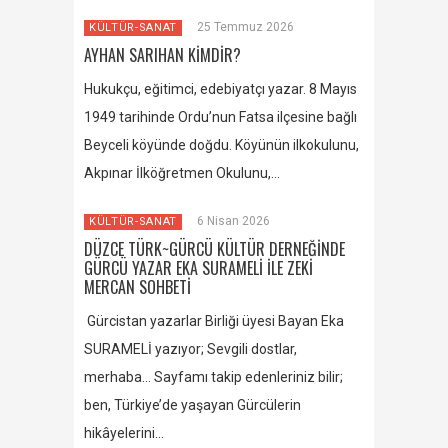
25 Temmuz 2026
KÜLTÜR-SANAT
AYHAN SARIHAN KİMDİR?
Hukukçu, eğitimci, edebiyatçı yazar. 8 Mayıs
1949 tarihinde Ordu’nun Fatsa ilçesine bağlı
Beyceli köyünde doğdu. Köyünün ilkokulunu,
Akpınar İlköğretmen Okulunu,…
6 Nisan 2026
KÜLTÜR-SANAT
DÜZCE TÜRK~GÜRCÜ KÜLTÜR DERNEĞİNDE
GÜRCÜ YAZAR EKA SURAMELİ İLE ZEKİ
MERCAN SOHBETİ
Gürcistan yazarlar Birliği üyesi Bayan Eka
SURAMELİ yazıyor; Sevgili dostlar,
merhaba… Sayfamı takip edenleriniz bilir;
ben, Türkiye’de yaşayan Gürcülerin
hikâyelerini…