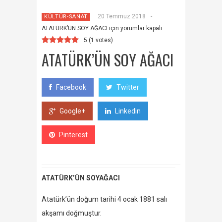
20 Temmuz 2018
-
KÜLTÜR-SANAT
ATATÜRK’ÜN SOY AĞACI için
yorumlar kapalı
5
(
1
votes)
ATATÜRK’ÜN SOY AĞACI
Facebook
Twitter
Google+
Linkedin
Pinterest
ATATÜRK’ÜN SOYAĞACI
Atatürk’ün doğum tarihi 4 ocak 1881 salı
akşamı doğmuştur.