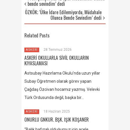
bende sevindim’ dedi
ÖZKÖK; ‘Ülke İdare Edilemiyordu, Müdahale
Olunca Bende Sevindim’ dedi
Related Posts
28 Temmuz 2026
ASKERİ
ASKERİ OKULLARLA SİVİL OKULLARIN
KIYASLAMASI
Astsubay Hazırlama Okulu’nda uzun yıllar
Subay Öğretmen olarak görev yapan
Çağdaş Özcivan hocamız yazmış. Velevki
Türk Ordusunda değil, başka bir…
18 Haziran 2025
ASKERİ
ONURLU GNKUR. BŞK. IŞIK KOŞANER
“Balık hafızalı olduğumuz için acele