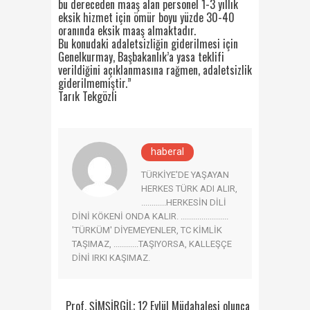
bu dereceden maaş alan personel 1-3 yıllık
eksik hizmet için ömür boyu yüzde 30-40
oranında eksik maaş almaktadır.
Bu konudaki adaletsizliğin giderilmesi için
Genelkurmay, Başbakanlık’a yasa teklifi
verildiğini açıklanmasına rağmen, adaletsizlik
giderilmemiştir.”
Tarık Tekgözli
haberal
TÜRKİYE'DE YAŞAYAN
HERKES TÜRK ADI ALIR,
............HERKESİN DİLİ
DİNİ KÖKENİ ONDA KALIR. .......................
'TÜRKÜM' DİYEMEYENLER, TC KİMLİK
TAŞIMAZ, ............TAŞIYORSA, KALLEŞÇE
DİNİ IRKI KAŞIMAZ.
Prof. ŞİMŞİRGİL; 12 Eylül Müdahalesi olunca