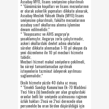
Assubay MYO, lisans seviyesine çıkarılmalı
* “Günümüzün koşulları ve lisans mezunlarının
er olarak askerlik yapmaları dikkate alınarak,
Assubay Meslek Yüksek Okulu (MYO) lisans
seviyesine çıkarılmalı, fakülte mezunlarının
assubay sınıf okullarına alınma işlemine
devam edilmelidir.”
* “Anayasamız ve AİHS angarya’yı
yasaklamıştır. Angarya zorla çalıştırmadır,
askeri okullardaki devlet adına okutulan
süreler dikkate alınmadan 1-10 yıl okuyan da
yeni düzenleme ile 10 yıl mecburi hizmete
tabidir.
Mecburi hizmet makul seviyelere çekilmeli,
bu süreyi tamamlamadan ayrılmak
isteyenlerin tazminat ödeyerek ayrılması
sağlanmalıdır.”
Eksik hizmete yüzde 40 daha az maaş
* “Emekli Sandığı Kanunu’nun Ek-70 Maddesi
1’nci fıkra (b) bendinde yer alan gruplardaki
oranlar belli bir seviyede azalmasına rağmen
özlük hakları 3’ncü ve 2’nci derecede olan
personelde bu oran birden düşürüldüğü için