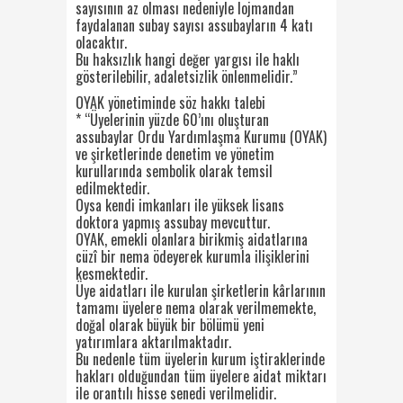
sayısının az olması nedeniyle lojmandan
faydalanan subay sayısı assubayların 4 katı
olacaktır.
Bu haksızlık hangi değer yargısı ile haklı
gösterilebilir, adaletsizlik önlenmelidir.”
OYAK yönetiminde söz hakkı talebi
* “Üyelerinin yüzde 60’ını oluşturan
assubaylar Ordu Yardımlaşma Kurumu (OYAK)
ve şirketlerinde denetim ve yönetim
kurullarında sembolik olarak temsil
edilmektedir.
Oysa kendi imkanları ile yüksek lisans
doktora yapmış assubay mevcuttur.
OYAK, emekli olanlara birikmiş aidatlarına
cüzî bir nema ödeyerek kurumla ilişiklerini
kesmektedir.
Üye aidatları ile kurulan şirketlerin kârlarının
tamamı üyelere nema olarak verilmemekte,
doğal olarak büyük bir bölümü yeni
yatırımlara aktarılmaktadır.
Bu nedenle tüm üyelerin kurum iştiraklerinde
hakları olduğundan tüm üyelere aidat miktarı
ile orantılı hisse senedi verilmelidir.