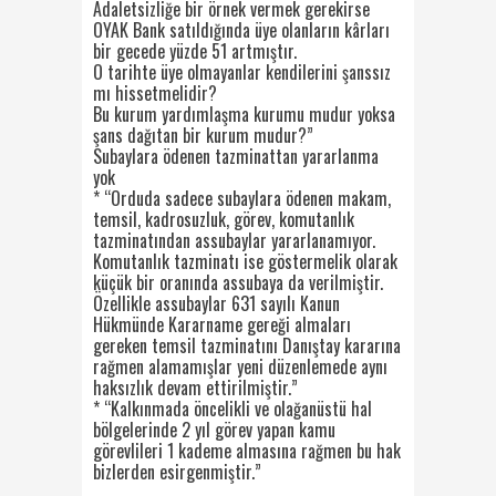
Adaletsizliğe bir örnek vermek gerekirse
OYAK Bank satıldığında üye olanların kârları
bir gecede yüzde 51 artmıştır.
O tarihte üye olmayanlar kendilerini şanssız
mı hissetmelidir?
Bu kurum yardımlaşma kurumu mudur yoksa
şans dağıtan bir kurum mudur?”
Subaylara ödenen tazminattan yararlanma
yok
* “Orduda sadece subaylara ödenen makam,
temsil, kadrosuzluk, görev, komutanlık
tazminatından assubaylar yararlanamıyor.
Komutanlık tazminatı ise göstermelik olarak
küçük bir oranında assubaya da verilmiştir.
Özellikle assubaylar 631 sayılı Kanun
Hükmünde Kararname gereği almaları
gereken temsil tazminatını Danıştay kararına
rağmen alamamışlar yeni düzenlemede aynı
haksızlık devam ettirilmiştir.”
* “Kalkınmada öncelikli ve olağanüstü hal
bölgelerinde 2 yıl görev yapan kamu
görevlileri 1 kademe almasına rağmen bu hak
bizlerden esirgenmiştir.”