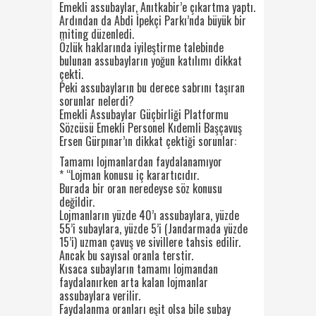
Emekli assubaylar, Anıtkabir’e çıkartma yaptı.
Ardından da Abdi İpekçi Parkı’nda büyük bir
miting düzenledi.
Özlük haklarında iyileştirme talebinde
bulunan assubayların yoğun katılımı dikkat
çekti.
Peki assubayların bu derece sabrını taşıran
sorunlar nelerdi?
Emekli Assubaylar Güçbirliği Platformu
Sözcüsü Emekli Personel Kıdemli Başçavuş
Ersen Gürpınar’ın dikkat çektiği sorunlar:
Tamamı lojmanlardan faydalanamıyor
* “Lojman konusu iç karartıcıdır.
Burada bir oran neredeyse söz konusu
değildir.
Lojmanların yüzde 40’ı assubaylara, yüzde
55’i subaylara, yüzde 5’i (Jandarmada yüzde
15’i) uzman çavuş ve sivillere tahsis edilir.
Ancak bu sayısal oranla terstir.
Kısaca subayların tamamı lojmandan
faydalanırken arta kalan lojmanlar
assubaylara verilir.
Faydalanma oranları eşit olsa bile subay