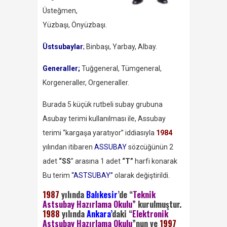
Üsteğmen,
Yüzbaşı, Önyüzbaşı.
Üstsubaylar
;
Binbaşı, Yarbay, Albay.
Generaller;
Tuğgeneral, Tümgeneral,
Korgeneraller, Orgeneraller.
Burada 5 küçük rutbeli subay grubuna
Asubay terimi kullanılması ile, Assubay
terimi “kargaşa yaratıyor” iddiasıyla
1984
yılından itibaren
ASSUBAY
sözcüğünün 2
adet
“SS
” arasına 1 adet
“T”
harfi konarak
Bu terim
“ASTSUBAY”
olarak değiştirildi.
1987
yılında
Balıkesir
’de “
Teknik
Astsubay Hazırlama Okulu”
kurulmuştur.
1988
yılında
Ankara’
daki “
Elektronik
Astsubay Hazırlama Okulu
”nun ve
1997