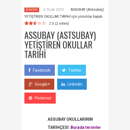
6 Ocak 2020
-
ASSUBAY (Astsubay)
ASKERİ
YETİŞTİREN OKULLAR TARİHİ için
yorumlar kapalı
2.5
(
2
votes)
ASSUBAY (ASTSUBAY)
YETİŞTİREN OKULLAR
TARİHİ
Facebook
Twitter
Google+
Linkedin
Pinterest
ASSUBAY OKULLARININ
TARİHÇESİ:
Burada terimler