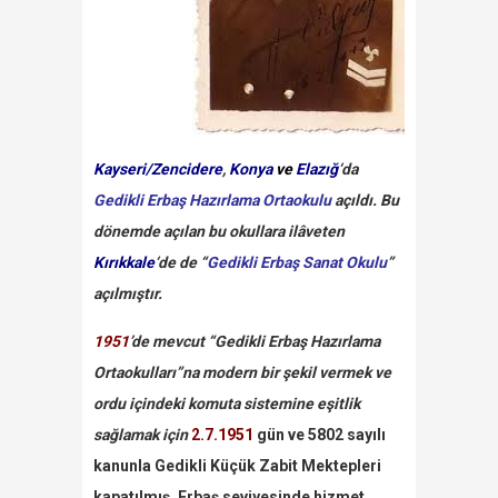
Kayseri/Zencidere
,
Konya
ve
Elazığ
‘da
Gedikli Erbaş Hazırlama Ortaokulu
açıldı. Bu
dönemde açılan bu okullara ilâveten
Kırıkkale
‘de de “
Gedikli Erbaş Sanat Okulu
”
açılmıştır.
1951
’de mevcut “Gedikli Erbaş Hazırlama
Ortaokulları”na modern bir şekil vermek ve
ordu içindeki komuta sistemine eşitlik
sağlamak için
2.7.1951
gün ve 5802 sayılı
kanunla Gedikli Küçük Zabit Mektepleri
kapatılmış, Erbaş seviyesinde hizmet