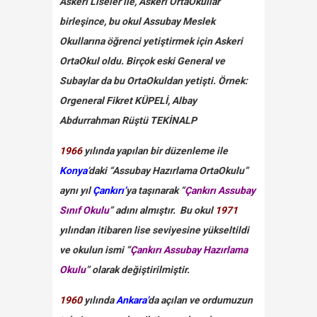
Askeri Liseler ile, Askeri OrtaOkullar
birleşince, bu okul Assubay Meslek
Okullarına öğrenci yetiştirmek için Askeri
OrtaOkul oldu. Birçok eski General ve
Subaylar da bu OrtaOkuldan yetişti. Örnek:
Orgeneral Fikret KÜPELİ, Albay
Abdurrahman Rüştü TEKİNALP
1966
yılında yapılan bir düzenleme ile
Konya
’daki “Assubay Hazırlama OrtaOkulu”
aynı yıl
Çankırı’
ya taşınarak “
Çankırı Assubay
Sınıf Okulu
” adını almıştır. Bu okul
1971
yılından itibaren lise seviyesine yükseltildi
ve okulun ismi “
Çankırı Assubay Hazırlama
Okulu
” olarak değiştirilmiştir.
1960
yılında
Ankara’
da açılan ve ordumuzun