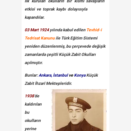
İlk kurulan okulların bir kısmı savaşların
etkisi ve toprak kaybı dolayısıyla
kapandılar.
03 Mart 1924
yılında kabul edilen
Tevhid-i
Tedrisat Kanunu
ile Türk Eğitim Sistemi
yeniden düzenlenmiş, bu çerçevede değişik
zamanlarda çeşitli Küçük Zabit Okulları
açılmıştır.
Bunlar:
Ankara, İstanbul
ve
Konya
Küçük
Zabit İhzarî Mektepleridir.
1938
’de
kaldırılan
bu
okulların
yerine