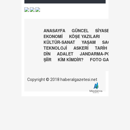
ANASAYFA
GÜNCEL
SİYASET
EKONOMİ
KÖŞE YAZILARI
KÜLTÜR-SANAT
YAŞAM
SAĞLIK
TEKNOLOJİ
ASKERİ
TARİH
DİN
ADALET
JANDARMA-POLİS
ŞİİR
KİM KİMDİR?
FOTO GALERİ
Copyright © 2018 haberalgazetesi.net