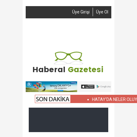
Üye Girişi
Üye Ol
Anasayfa
Haber Gönder
Reklam
İletişim
HATAY’DA NELER OLUYOR?
ASKE