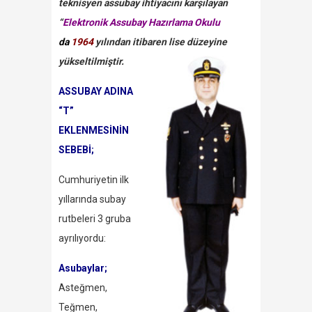
teknisyen assubay ihtiyacını karşılayan
“
Elektronik Assubay Hazırlama Okulu
da
1964
yılından itibaren lise düzeyine
yükseltilmiştir.
ASSUBAY ADINA
“T”
EKLENMESİNİN
SEBEBİ;
Cumhuriyetin ilk
yıllarında subay
rutbeleri 3 gruba
ayrılıyordu:
Asubaylar;
Asteğmen,
Teğmen,