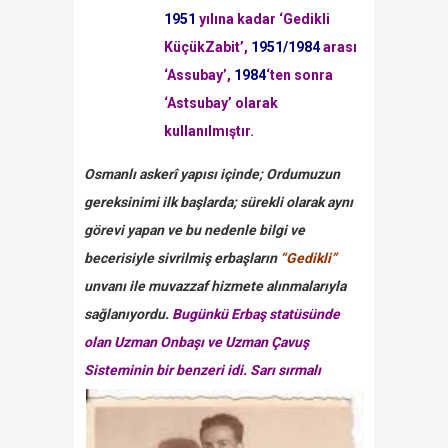
1951
yılına kadar ‘Gedikli
KüçükZabit’,
1951/1984
arası
‘Assubay’,
1984
‘ten sonra
‘Astsubay’ olarak
kullanılmıştır.
Osmanlı askerî yapısı içinde; Ordumuzun
gereksinimi ilk başlarda; sürekli olarak aynı
görevi yapan ve bu nedenle bilgi ve
becerisiyle sivrilmiş erbaşların
“Gedikli”
unvanı ile muvazzaf hizmete alınmalarıyla
sağlanıyordu.
Bugünkü Erbaş statüsünde
olan Uzman Onbaşı ve Uzman Çavuş
Sisteminin bir benzeri idi.
Sarı sırmalı