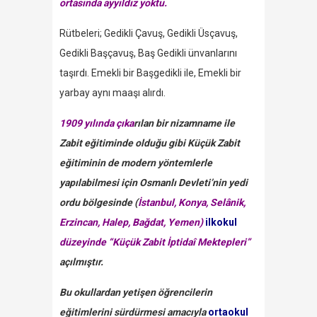
ortasında ayyıldız yoktu.
Rütbeleri; Gedikli Çavuş, Gedikli Üsçavuş,
Gedikli Başçavuş, Baş Gedikli ünvanlarını
taşırdı. Emekli bir Başgedikli ile, Emekli bir
yarbay aynı maaşı alırdı.
1909 yılında çıka
rılan bir nizamname ile
Zabit eğitiminde olduğu gibi Küçük Zabit
eğitiminin de modern yöntemlerle
yapılabilmesi için Osmanlı Devleti’nin yedi
ordu bölgesinde (
İstanbul, Konya, Selânik,
Erzincan, Halep, Bağdat, Yemen)
ilkokul
düzeyinde “Küçük Zabit İptidaî Mektepleri”
açılmıştır.
Bu okullardan yetişen öğrencilerin
eğitimlerini sürdürmesi amacıyla
ortaokul