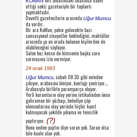
Mit binasındaki odasında davet
KOMAN
ettiği sekiz gazeteciyle bir toplantı
yapmaktadır.
Davetli gazetecilerin arasında
Uğur Mumcu
da vardır.
Bir ara KoMan, yakın gelecekte bazı
sansasyonel cinayetler beklediğini, maktüller
arasında şu an orada bulunan kişilerden de
olabileceğini söylüyor.
Salon buz kesse de kimsenin başka soru
sormasına izin vermiyor.
24 ocak 1993
, sabah 08:30 gibi evinden
Uğur Mumcu
çıkıyor, arabasına biniyor, kontağı çeviriyor…
Arabasıyla birlikte paramparça oluyor.
Yerli kurumların olay yerine intikalinden önce
gahraman bir yüzbaşı, belediye çöp
elemanlarına olay yerinde hiçbir kanıt
kalmayacak şekilde yıkama ve temizlik
(?)
yaptırıyor.
Bunu neden yaptın diye soran yok. Soran olsa
bile kaale alan yok.