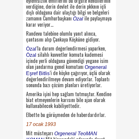
eylemsizlik emirlerini bu örgüte kendilerinin
verdiğine, derin devlet ile derin pkknın içli
dışlı olduğuna dair ulaştığı bilgi ve belgeleri
zamanın Cumhurbaşkanı
ile paylaşmaya
Özal
karar veriyor…
Randevu talebine olumlu yanıt alınca,
çantasını alıp Çankaya Köşküne gidiyor.
‘la durum değerlendirmesi yaparken,
Özal
silahlı kuvvetler komuta kademesi
Özal
içinde yerli olduğuna güvendiği yegane isim
olan jandarma genel komutanı
Orgeneral
‘i de köşke çağırıyor, üçlü olarak
Eşref Bitlis
değerlendirilmeye devam ediyorlar. Toplantı
sonunda bazı çözüm planları üretiyorlar.
Amerika işini hep sağlam tutmuştur. Kendine
biat etmeyenlerin karısını bile ajan olarak
kullanabilecek kabiliyettedir.
Elbette bu görüşmeden de haberdardırlar.
17 ocak 1993
Mit müsteşarı
Orgeneral TeoMAN