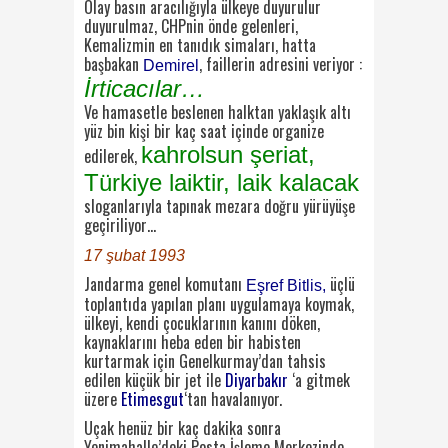
Olay basın aracılığıyla ülkeye duyurulur
duyurulmaz, CHPnin önde gelenleri,
Kemalizmin en tanıdık simaları, hatta
başbakan
, faillerin adresini veriyor :
Demirel
İrticacılar…
Ve hamasetle beslenen halktan yaklaşık altı
yüz bin kişi bir kaç saat içinde organize
kahrolsun şeriat,
edilerek,
Türkiye laiktir, laik kalacak
sloganlarıyla tapınak mezara doğru yürüyüşe
geçiriliyor…
17 şubat 1993
Jandarma genel komutanı
üçlü
Eşref Bitlis,
toplantıda yapılan planı uygulamaya koymak,
ülkeyi, kendi çocuklarının kanını döken,
kaynaklarını heba eden bir habisten
kurtarmak için Genelkurmay’dan tahsis
edilen küçük bir jet ile
Diyarbakır
‘a gitmek
üzere
Etimesgut
‘tan havalanıyor.
Uçak henüz bir kaç dakika sonra
Yenimahalle’deki Posta İşleme Merkezinde