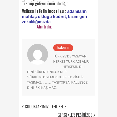
Tükenip gidiyor ömür dediğin…
Velhasıl sözün incesi şu :
adamların
muhtaç olduğu kudret, bizim geri
zekalılığımızda..
Alıntıdır.
haberal
TÜRKİYE'DE YAŞAYAN
HERKES TÜRK ADI ALIR,
............HERKESİN DİLİ
DİNİ KÖKENİ ONDA KALIR. .......................
'TÜRKÜM' DİYEMEYENLER, TC KİMLİK
TAŞIMAZ, ............TAŞIYORSA, KALLEŞÇE
DİNİ IRKI KAŞIMAZ.
ÇOCUKLARIMIZ TEHLİKEDE
GERÇEKLER PEŞİNİZDE