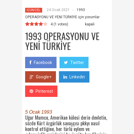
24 Ocak 2021
-
1993
GÜNCEL
OPERASYONU VE YENİ TÜRKİYE için
yorumlar
4
(
1
votes)
kapalı
1993 OPERASYONU VE
YENİ TÜRKİYE
Facebook
Twitter
Google+
Linkedin
Pinterest
5 Ocak 1993
Uğur Mumcu, Amerikan kölesi derin devletin,
sözde Kürt özgürlük savaşçısı pkkyı nasıl
kontrol ettiğine, her türlü eylem ve