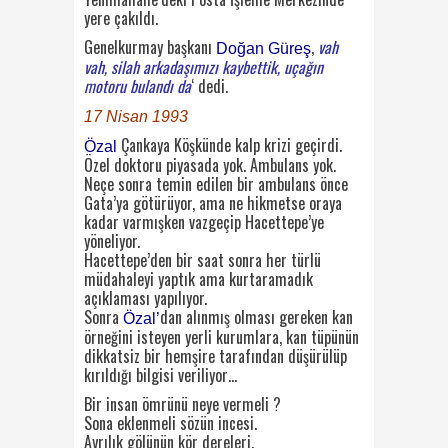
yere çakıldı.
Genelkurmay başkanı
,
vah
Doğan Güreş
vah, silah arkadaşımızı kaybettik, uçağın
motoru bulandı da
‘ dedi.
17 Nisan 1993
Çankaya Köşkünde kalp krizi geçirdi.
Özal
Özel doktoru piyasada yok. Ambulans yok.
Neçe sonra temin edilen bir ambulans önce
Gata’ya götürüyor, ama ne hikmetse oraya
kadar varmışken vazgeçip Hacettepe’ye
yöneliyor.
Hacettepe’den bir saat sonra her türlü
müdahaleyi yaptık ama kurtaramadık
açıklaması yapılıyor.
Sonra
dan alınmış olması gereken kan
Özal’
örneğini isteyen yerli kurumlara, kan tüpünün
dikkatsiz bir hemşire tarafından düşürülüp
kırıldığı bilgisi veriliyor…
Bir insan ömrünü neye vermeli ?
Sona eklenmeli sözün incesi.
Ayrılık gölünün kör dereleri.