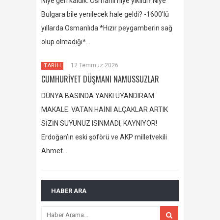
Niye geri kaldık. Osmanlı niye yıkıldı? Niye
Bulgara bile yenilecek hale geldi? -1600’lü
yıllarda Osmanlıda *Hızır peygamberin sağ
olup olmadığı*…
12 Temmuz 2026
TARİH
CUMHURİYET DÜŞMANI NAMUSSUZLAR
DÜNYA BASINDA YANKI UYANDIRAM
MAKALE. VATAN HAİNİ ALÇAKLAR ARTIK
SİZİN SUYUNUZ ISINMADI, KAYNIYOR!
Erdoğan’ın eski şoförü ve AKP milletvekili
Ahmet…
HABER ARA