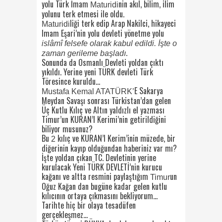
yolu Türk İmam
nin akıl, bilim, ilim
Maturidi
yolunu terk etmesi ile oldu.
liği terk edip Arap Nakilci, hikayeci
Maturidi
Imam Eşari’nin yolu devleti yönetme yolu
islâmî felsefe olarak kabul edildi. İşte o
.
zaman gerileme başladı
Sonunda da Osmanlı Devleti yoldan çıktı
yıkıldı. Yerine yeni TÜRK devleti Türk
Töresince kuruldu…
E Sakarya
Mustafa Kemal ATATÜRK’
Meydan Savaşı sonrası Türkistan’dan gelen
Üç Kutlu Kılıç ve Altın yaldızlı el yazması
Timur’un KURAN’I Kerimi’nin getirildiğini
biliyor musunuz?
Bu
kılıç ve KURAN’I Kerim’inin müzede, bir
2
diğerinin kayıp olduğundan haberiniz var mı?
İşte yoldan çıkan TC. Devletinin yerine
kurulacak Yeni TÜRK DEVLETİ’nin kurucu
kağanı ve altta resmini paylaştığım
un
Timur
Oğuz Kağan dan bugüne kadar gelen kutlu
kılıcının ortaya çıkmasını bekliyorum…
Tarihte hiç bir olaya tesadüfen
gerçekleşmez…