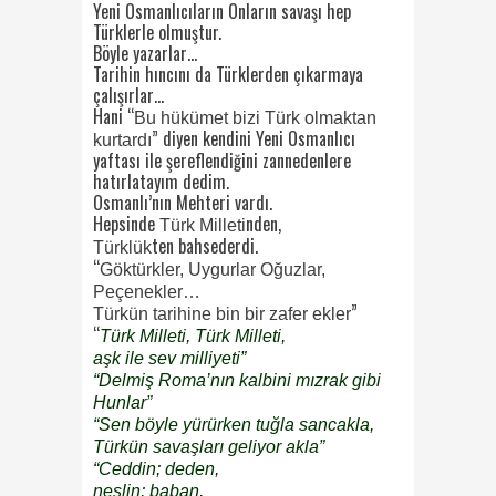
Yeni Osmanlıcıların Onların savaşı hep
Türklerle olmuştur.
Böyle yazarlar…
Tarihin hıncını da Türklerden çıkarmaya
çalışırlar…
Hani “
Bu hükümet bizi Türk olmaktan
” diyen kendini Yeni Osmanlıcı
kurtardı
yaftası ile şereflendiğini zannedenlere
hatırlatayım dedim.
Osmanlı’nın Mehteri vardı.
Hepsinde
nden,
Türk Milleti
ten bahsederdi.
Türklük
“
Göktürkler, Uygurlar Oğuzlar,
Peçenekler…
”
Türkün tarihine bin bir zafer ekler
“
Türk Milleti, Türk Milleti,
aşk ile sev milliyeti”
“Delmiş Roma’nın kalbini mızrak gibi
Hunlar”
“Sen böyle yürürken tuğla sancakla,
Türkün savaşları geliyor akla”
“Ceddin; deden,
neslin; baban,