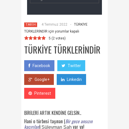
4 Temmuz 2022
-
TÜRKİYE
TARİH
TÜRKLERİNDİR için
yorumlar kapalı
5
(
2
votes)
TÜRKİYE TÜRKLERİNDİR
Facebook
Twitter
Google+
Linkedin
Pinterest
BİRİLERİ ARTIK KENDİNE GELSİN..
Hani o türbesi taşınan (
Bir gece ansızın
kaçırılan
)
var ya!
Süleyman Şah