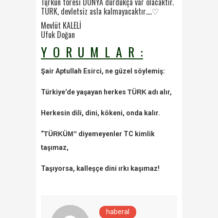
Türkün töresi DÜNYA durdukça var olacaktır.
TÜRK, devletsiz asla kalmayacaktır….♡
Mevlüt KALELİ
Ufuk Doğan
Y O R U M L A R :
Şair Aptullah Esirci, ne güzel söylemiş:
Türkiye’de yaşayan herkes
TÜRK
adı alır,
Herkesin dili, dini, kökeni, onda kalır.
“
TÜRKÜM”
diyemeyenler TC kimlik
taşımaz,
Taşıyorsa, kalleşçe dini ırkı kaşımaz!
haberal