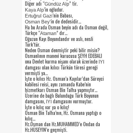
Diğer adı “
” tir.
Gündüz Alp
‘in oğludur.
Kaya Alp
‘nin Babası,
Ertuğrul Gazi
in de dedesidir…
Osman Bey’
Ha bu Arada Osman beyin adı da Osman değil,
Türkçe “
” dır…
Ataman
Oğuzun Kayı Boyundandır ve aslı, nesli
Türk’tür.
Neden Osman denmiştir peki bilir misin?
Osmanlının manevi kurucusu ŞEYH EDEBALI
ona Devlet kurma nişanı olarak üzerinde
IYI
damgası olan kılıcı Türkün töresi gereği
vermişti ya…
İşte o kılıcı Hz. Osman’a Kayılar’dan Süreyci
kabilesi reisi, aynı zamanda Kabe’nin
hizmetkarı Osman Bin Talha yapmıştır…
Üzerine de bağlı Bulunduğu Türk Boyunun
damgasını,
damgasını vurmuştur.
IYI
İşte o kılıç var ya o kılıç!
Osman Bin Talha’nın, Hz. Osmana yaptığı o
kılıç…
Hz.Osman dan Hz.MUHAMMED’e Ondan da
Hz.HÜSEYIN’e geçmişti.