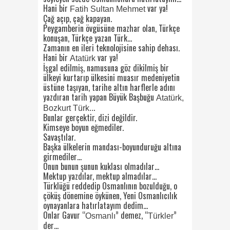
Hani bir
var ya!
Fatih Sultan Mehmet
Çağ açıp, çağ kapayan.
Peygamberin övgüsüne mazhar olan, Türkçe
konuşan, Türkçe yazan Türk…
Zamanın en ileri teknolojisine sahip dehası.
Hani bir
var ya!
Atatürk
İşgal edilmiş, namusuna göz dikilmiş bir
ülkeyi kurtarıp ülkesini muasır medeniyetin
üstüne taşıyan, tarihe altın harflerle adını
yazdıran tarih yapan Büyük Başbuğu
Atatürk,
.
Bozkurt Türk..
Bunlar gerçektir, dizi değildir.
Kimseye boyun eğmediler.
Savaştılar.
Başka ülkelerin mandası-boyunduruğu altına
girmediler…
Onun bunun şunun kuklası olmadılar…
Mektup yazdılar, mektup almadılar…
Türklüğü reddedip Osmanlının bozulduğu, o
çöküş dönemine öykünen, Yeni Osmanlıcılık
oynayanlara hatırlatayım dedim…
Onlar Gavur “
” demez, “
”
Osmanlı
Türkler
der…