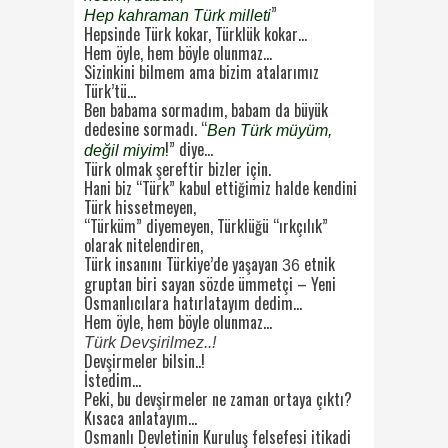
”
Hep kahraman Türk milleti
Hepsinde Türk kokar, Türklük kokar…
Hem öyle, hem böyle olunmaz…
Sizinkini bilmem ama bizim atalarımız
Türk’tü…
Ben babama sormadım, babam da büyük
dedesine sormadı. “
Ben Türk müyüm,
!” diye…
değil miyim
Türk olmak şereftir bizler için.
Hani biz “Türk” kabul ettiğimiz halde kendini
Türk hissetmeyen,
“Türküm” diyemeyen, Türklüğü “ırkçılık”
olarak nitelendiren,
Türk insanını Türkiye’de yaşayan
etnik
36
gruptan biri sayan sözde ümmetçi – Yeni
Osmanlıcılara hatırlatayım dedim…
Hem öyle, hem böyle olunmaz…
Türk Devşirilmez..!
Devşirmeler bilsin..!
İstedim…
Peki, bu devşirmeler ne zaman ortaya çıktı?
Kısaca anlatayım…
Osmanlı Devletinin Kuruluş felsefesi itikadi