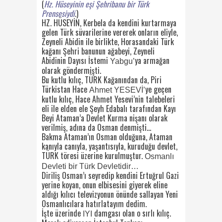
(
Hz. Hüseyinin eşi Şehribanu bir Türk
Prensesiydi
.)
HZ. HÜSEYİN, Kerbela da kendini kurtarmaya
gelen Türk süvarilerine vererek onların eliyle,
Zeyneli Abidin ile birlikte, Horasandaki Türk
kağanı Şehri banunun ağabeyi, Zeyneli
Abidinin Dayısı İstemi
ya armağan
Yabgu’
olarak göndermişti.
Bu kutlu kılıç, TÜRK Kağanından da, Piri
Türkistan Hace
ye geçen
Ahmet YESEVİ’
kutlu kılıç, Hace Ahmet Yesevi’nin talebeleri
eli ile elden ele Şeyh Edabalı tarafından Kayı
Beyi Ataman’a Devlet Kurma nişanı olarak
verilmiş, adına da Osman denmişti…
Bakma Ataman’ın Osman olduğuna, Ataman
kanıyla canıyla, yaşantısıyla, kuruduğu devlet,
TÜRK töresi üzerine kurulmuştur.
Osmanlı
Devleti bir Türk Devletidir…
Diriliş Osman’ı seyredip kendini Ertuğrul Gazi
yerine koyan, onun elbisesini giyerek eline
aldığı kılıcı televizyonun önünde sallayan Yeni
Osmanlıcılara hatırlatayım dedim.
İşte üzerinde
damgası olan o sırlı kılıç.
IYI