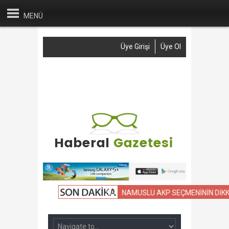
MENÜ
Üye Girişi
Üye Ol
Anasayfa
Haber Gönder
Reklam
İletişim
VİL OKULLARIN KIYASLAMASI
NAMUSLU AKP SEÇMENİNİN DİKKATİNE