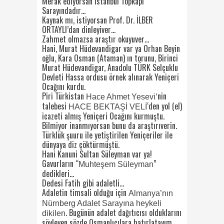
Merak ediyorsan İstanbul Topkapı
Sarayındadır…
Kaynak mı, istiyorsan Prof. Dr. İLBER
ORTAYLI’dan dinleyiver…
Zahmet olmazsa araştır okuyuver…
Hani, Murat Hüdevandigar var ya Orhan Beyin
oğlu, Kara Osman (Ataman) ın torunu, Birinci
Murat Hüdevandigar, Anadolu TÜRK Selçuklu
Devleti Hassa ordusu örnek alınarak Yeniçeri
Ocağını kurdu.
Piri Türkistan
nin
Hace Ahmet Yesevi’
talebesi
‘den yol (el)
HACE BEKTAŞİ VELİ
icazeti almış Yeniçeri Ocağını kurmuştu.
Bilmiyor inanmıyorsan bunu da araştırıverin.
Türklük şuuru ile yetiştirilen Yeniçeriler ile
dünyaya diz çöktürmüştü.
Hani Kanuni Sultan Süleyman var ya!
Gavurların “
”
Muhteşem Süleyman
dedikleri…
Dedesi Fatih gibi adaletli…
Adaletin timsali olduğu için
Almanya’nın
Nürnberg Adalet Sarayına heykeli
. Bugünün adalet dağıtıcısı olduklarını
dikilen
söyleyen sözde Osmanlıcılara hatırlatayım…