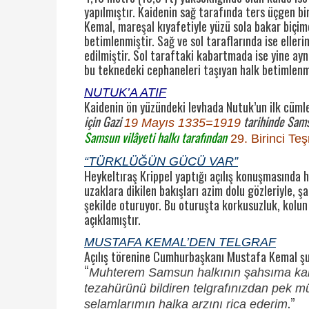
yapılmıştır. Kaidenin sağ tarafında ters üçgen b
Kemal, mareşal kıyafetiyle yüzü sola bakar biçimde
betimlenmiştir. Sağ ve sol taraflarında ise elleri
edilmiştir. Sol taraftaki kabartmada ise yine aynı
bu teknedeki cephaneleri taşıyan halk betimlenm
NUTUK’A ATIF
Kaidenin ön yüzündeki levhada Nutuk’un ilk cümle
için Gazi
tarihinde Samsu
19 Mayıs 1335=1919
Samsun vilâyeti halkı tarafından
29. Birinci Te
“TÜRKLÜĞÜN GÜCÜ VAR”
Heykeltıraş Krippel yaptığı açılış konuşmasında 
uzaklara dikilen bakışları azim dolu gözleriyle, 
şekilde oturuyor. Bu oturuşta korkusuzluk, kolun 
açıklamıştır.
MUSTAFA KEMAL’DEN TELGRAF
Açılış törenine Cumhurbaşkanı Mustafa Kemal şu
“
Muhterem Samsun halkının şahsıma karşı 
tezahürünü bildiren telgrafınızdan pek 
.”
selamlarımın halka arzını rica ederim