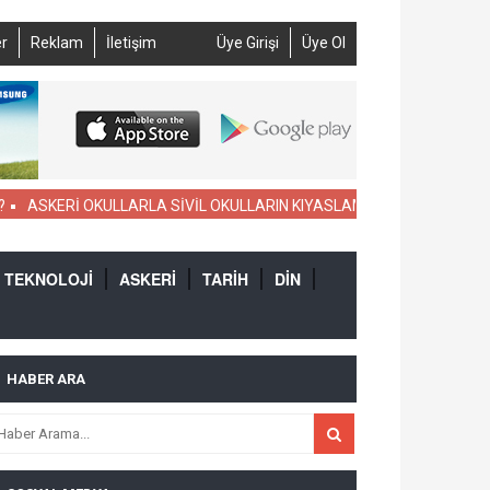
r
Reklam
İletişim
Üye Girişi
Üye Ol
KERİ OKULLARLA SİVİL OKULLARIN KIYASLAMASI
NAMUSLU AKP SEÇ
TEKNOLOJİ
ASKERİ
TARİH
DİN
HABER ARA