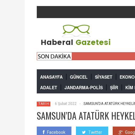
ANASAYFA
GÜNCEL
SİYASET
EKONO
ADALET
JANDARMA-POLİS
ŞİİR
KİM
6 Şubat 2022
-
SAMSUN’DA ATATÜRK HEYKELİNİ
TARİH
SAMSUN’DA ATATÜRK HEYKEL
Facebook
Twitter
Goog