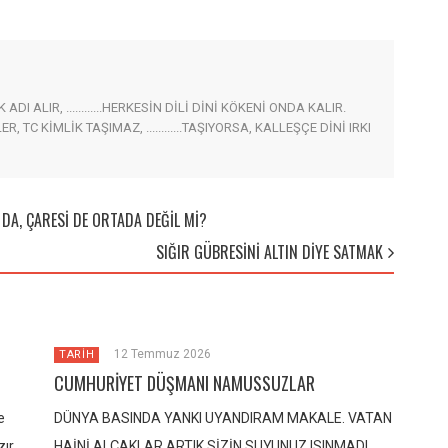
I ALIR, ............HERKESİN DİLİ DİNİ KÖKENİ ONDA KALIR.
EYENLER, TC KİMLİK TAŞIMAZ, ............TAŞIYORSA, KALLEŞÇE DİNİ IRKI
 DA, ÇARESİ DE ORTADA DEĞİL Mİ?
SIĞIR GÜBRESİNİ ALTIN DİYE SATMAK
12 Temmuz 2026
TARİH
CUMHURİYET DÜŞMANI NAMUSSUZLAR
e
DÜNYA BASINDA YANKI UYANDIRAM MAKALE. VATAN
zır
HAİNİ ALÇAKLAR ARTIK SİZİN SUYUNUZ ISINMADI,