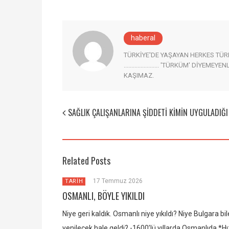
haberal
TÜRKİYE'DE YAŞAYAN HERKES TÜRK AD
....................... 'TÜRKÜM' DİYEM
KAŞIMAZ.
SAĞLIK ÇALIŞANLARINA ŞİDDETİ KİMİN UYGULADIĞI
Related Posts
17 Temmuz 2026
TARİH
OSMANLI, BÖYLE YIKILDI
Niye geri kaldık. Osmanlı niye yıkıldı? Niye Bulgara bil
yenilecek hale geldi? -1600’lü yıllarda Osmanlıda *Hı