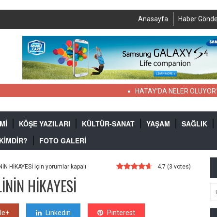
Anasayfa
Haber Gönde
HATAY’DA NELER OLUYOR?
AS
Mİ
KÖŞE YAZILARI
KÜLTÜR-SANAT
YAŞAM
SAĞLIK
 KİMDİR?
FOTO GALERİ
N HİKAYESİ için
yorumlar kapalı
4.7
(
3
votes)
İNİN HİKAYESİ
le+
Linkedin
Pinterest