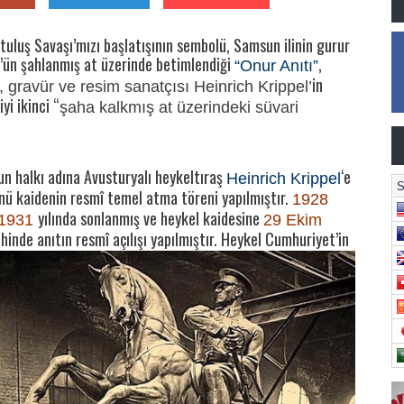
uş Savaşı’mızı başlatışının sembolü, Samsun ilinin gurur
k’ün şahlanmış at üzerinde betimlendiği
,
“Onur Anıtı”
in
, gravür ve resim sanatçısı Heinrich Krippel’
yi ikinci “
şaha kalkmış at üzerindeki süvari
n halkı adına Avusturyalı heykeltıraş
‘e
Heinrich Krippel
günü kaidenin resmî temel atma töreni yapılmıştır.
1928
yılında sonlanmış ve heykel kaidesine
1931
29 Ekim
ihinde anıtın resmî
açılışı yapılmıştır. Heykel Cumhuriyet’in