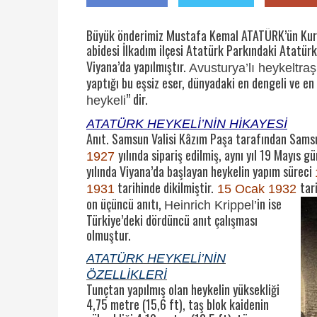
Büyük önderimiz Mustafa Kemal ATATÜRK’ün Kurtul
abidesi İlkadım ilçesi Atatürk Parkındaki Atatür
Viyana’da yapılmıştır.
Avusturya’lı heykeltraş
yaptığı bu eşsiz eser, dünyadaki en dengeli ve en i
” dir.
heykeli
ATATÜRK HEYKELİ’NİN HİKAYESİ
Anıt. Samsun Valisi Kâzım Paşa tarafından Samsu
yılında sipariş edilmiş, aynı yıl 19 Mayıs 
1927
yılında Viyana’da başlayan heykelin yapım süreci
tarihinde dikilmiştir.
tar
1931
15 Ocak 1932
on üçüncü anıtı,
in ise
Heinrich Krippel’
Türkiye’deki dördüncü anıt çalışması
olmuştur.
ATATÜRK HEYKELİ’NİN
ÖZELLİKLERİ
Tunçtan yapılmış olan heykelin yüksekliği
4,75 metre (15,6 ft), taş blok kaidenin