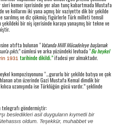
ir sivri kemer içerisinde yer alan tunç kabartmada Mustafa
 ve kollarını iki yana açmış bir vaziyette dik bir şekilde
ne sarılmış ve diz çökmüş figürlerle Türk milleti temsil
 şekildeki bir niş içerisinde karaya yanaşmış bir tekne ve
iştir.
sine atıfta bulunan “
Vatanda Millî Mücadeleye başlamak
n’a çıktı.
” cümlesi ve arka yüzündeki levhada “
Bu heykel
tarihinde dikildi.”
ifadesi yer almaktadır.
şrin 1931
heykel kompozisyonunu “…gururlu bir şekilde batıya ve çok
şahlanan atın üzerinde Gazi Mustafa Kemal dimdik bir
kılıca uzanışında ise Türklüğün gücü vardır.” şeklinde
 telegrafı göndermiştir:
besledikleri asil duyguların kıymetli bir
mütehassıs oldum. Teşekkür, muhabbet ve