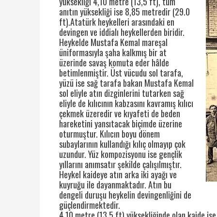
yüksekliği 4,10 metre (13,5 ft), tüm
anıtın yüksekliği ise 8,85 metredir (29.0
ft).Atatürk heykelleri arasındaki en
devingen ve iddialı heykellerden biridir.
Heykelde Mustafa Kemal mareşal
üniformasıyla şaha kalkmış bir at
üzerinde savaş komuta eder hâlde
betimlenmiştir. Üst vücudu sol tarafa,
yüzü ise sağ tarafa bakan Mustafa Kemal
sol eliyle atın dizginlerini tutarken sağ
eliyle de kılıcının kabzasını kavramış kılıcı
çekmek üzeredir ve kıyafeti de beden
hareketini yansıtacak biçimde üzerine
oturmuştur. Kılıcın boyu dönem
subaylarının kullandığı kılıç olmayıp çok
uzundur. Yüz kompozisyonu ise gençlik
yıllarını anımsatır şekilde çalışılmıştır.
Heykel kaideye atın arka iki ayağı ve
kuyruğu ile dayanmaktadır. Atın bu
dengeli duruşu heykelin devingenliğini de
güçlendirmektedir.
4,10 metre (13,5 ft) yüksekliğinde olan kaide is