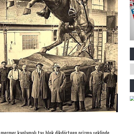
e mermer kaplamalı taş blok dikdörtgen prizma şeklinde