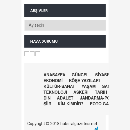
ARŞIVLER
HAVA DURUMU
ANASAYFA
GÜNCEL
SİYASET
EKONOMİ
KÖŞE YAZILARI
KÜLTÜR-SANAT
YAŞAM
SAĞLIK
TEKNOLOJİ
ASKERİ
TARİH
DİN
ADALET
JANDARMA-POLİS
ŞİİR
KİM KİMDİR?
FOTO GALERİ
Copyright © 2018 haberalgazetesi.net