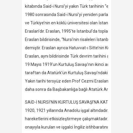
kitabında Said-i Nursi’yi yakın Türk tarihinin “en önemli figü
1980 sonrasında Said-i Nursi’yi yeniden parlatma misyonu
ve Türkiye’nin en köklü üniversitesi olan İstanbul Ünivers
Eraslan’dır. Eraslan, 1995’te İstanbul’da toplanan Bediüzz
Eraslan bildirisinde, “Nursi’nin risaleleri İstanbul Hükümet
demiştir. Eraslan ayrıca Hatuvvat-ı Sitte’nin Kurtuluş Savaş
Eraslan, aynı bildirisinde Türk devrim tarihini alt üst etme
19 Mayıs 1919’un Kurtuluş Savaşı’nın ikinci aşaması olduğun
taraftan da Atatürk’ün Kurtuluş Savaşı’ndaki rolünü azaltma
Yakın tarihi tersyüz eden Prof Cezmi Eraslan, adeta ödülle
daha sonra da Başbakanlığa bağlı Atatürk Araştırmaları Mer
SAİD-İ NURSİ’NİN KURTULUŞ SAVAŞI’NA KATKISI MASALI
1920, 1921 yıllarında Anadolu işgal altındadır. Mustafa Kem
hareketlerini etkisizleştirmeye çalışmaktadır. İngiliz des
onayıyla kurulan ve işgalci İngiliz istihbaratının desteğiyle 