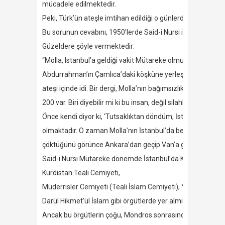
mücadele edilmektedir.
Peki, Türk’ün ateşle imtihan edildiği o günlerde Said-i Nurs
Bu sorunun cevabını, 1950’lerde Said-i Nursi ile bizzat gör
Güzeldere şöyle vermektedir:
“Molla, Istanbul’a geldiği vakit Mütareke olmuştu. Müslüma
Abdurrahman’ın Çamlıca’daki köşküne yerleşti. Kitap dediği
ateşi içinde idi. Bir dergi, Molla’nın bağımsızlık savaşına 
200 var. Biri diyebilir mi ki bu insan, değil silahla fikir yoluy
Önce kendi diyor ki, ‘Tutsaklıktan döndüm, İstanbul’da üç 
olmaktadır. O zaman Molla’nın İstanbul’da beklemesinin açık
çöktüğünü görünce Ankara’dan geçip Van’a gitmiştir(1922
Said-i Nursi Mütareke dönemde İstanbul’da Kuva-i Milliye il
Kürdistan Teali Cemiyeti,
Müderrisler Cemiyeti (Teali İslam Cemiyeti), Yeşilay Cemiy
Darül Hikmet’ül İslam gibi örgütlerde yer almıştır.
Ancak bu örgütlerin çoğu, Mondros sonrasında, işgalcilere