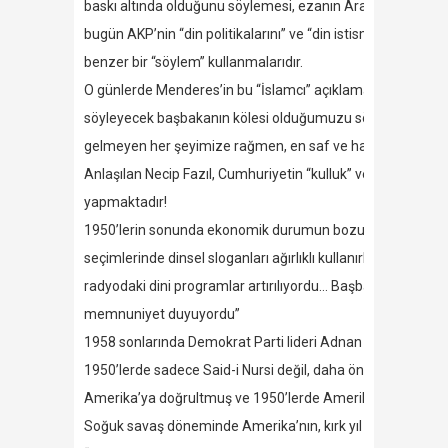
baskı altında olduğunu söylemesi, ezanın Arapçaya çevrilm
bugün AKP’nin “din politikalarını” ve “din istismarını” çağrı
benzer bir “söylem” kullanmalarıdır.
O günlerde Menderes’in bu “İslamcı” açıklamalarından etkil
söyleyecek başbakanın kölesi olduğumuzu söylemekten şere
gelmeyen her şeyimize rağmen, en saf ve halis tarafından
Anlaşılan Necip Fazıl, Cumhuriyetin “kulluk” ve “kölelik”
yapmaktadır!
1950’lerin sonunda ekonomik durumun bozulmasına parale
seçimlerinde dinsel sloganları ağırlıklı kullanırken, Nurcul
radyodaki dini programlar artırılıyordu… Başbakan Mendere
memnuniyet duyuyordu”
1958 sonlarında Demokrat Parti lideri Adnan Menderes Said-i 
1950’lerde sadece Said-i Nursi değil, daha önce Türkiye’d
Amerika’ya doğrultmuş ve 1950’lerde Amerikan güdümlü İsl
Soğuk savaş döneminde Amerika’nın, kırk yıl önce Almanya iç