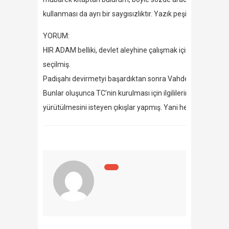
kullanması da ayrı bir saygısızlıktır. Yazık peşinden giden c
YORUM:
HIR ADAM belliki, devlet aleyhine çalışmak için her şeyi müb
seçilmiş.
Padişahı devirmetyi başardıktan sonra Vahdettin’i devirm
Bunlar oluşunca TC’nin kurulması için ilgililerin yanında 
yürütülmesini isteyen çıkışlar yapmış. Yani hep onun ded