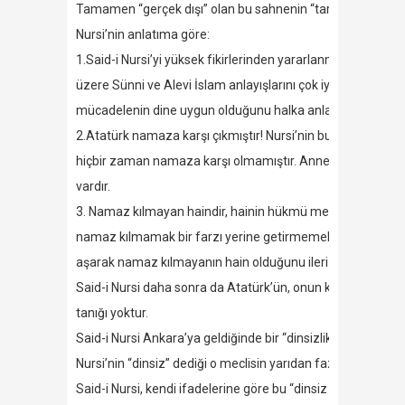
Tamamen “gerçek dışı” olan bu sahnenin “tarihsel hiçbir değe
Nursi’nin anlatıma göre:
1.Said-i Nursi’yi yüksek fikirlerinden yararlanmak için Ank
üzere Sünni ve Alevi İslam anlayışlarını çok iyi bilen birçok
mücadelenin dine uygun olduğunu halka anlatmak için din a
2.Atatürk namaza karşı çıkmıştır! Nursi’nin bu iddiası da k
hiçbir zaman namaza karşı olmamıştır. Annesi ve yakın dos
vardır.
3. Namaz kılmayan haindir, hainin hükmü merduttur! Nursi’ni
namaz kılmamak bir farzı yerine getirmemek demektir ki, 
aşarak namaz kılmayanın hain olduğunu ileri sürebilmiştir.
Said-i Nursi daha sonra da Atatürk’ün, onun kerametinden 
tanığı yoktur.
Said-i Nursi Ankara’ya geldiğinde bir “dinsizlik fikriyle” 
Nursi’nin “dinsiz” dediği o meclisin yarıdan fazlası “din a
Said-i Nursi, kendi ifadelerine göre bu “dinsiz atmosferin