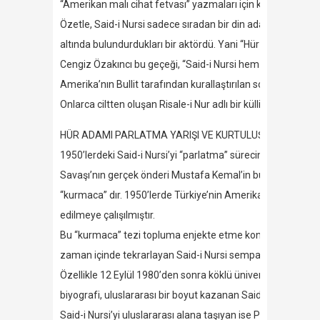
“Amerikan malı cihat fetvası” yazmaları için kullanacaktı.
Özetle, Said-i Nursi sadece sıradan bir din adamı değildi, o
altında bulundurdukları bir aktördü. Yani “Hür Adam” deği
Cengiz Özakıncı bu geçeği, “Said-i Nursi hem eski Almancı
Amerika’nın Bullit tarafından kurallaştırılan soğuk savaş str
Onlarca ciltten oluşan Risale-i Nur adlı bir külliyata sahip 
HÜR ADAMI PARLATMA YARIŞI VE KURTULUŞ SAVAŞI
1950’lerdeki Said-i Nursi’yi “parlatma” sürecinde, öncelikle
Savaşı’nın gerçek önderi Mustafa Kemal’in bu savaştaki r
“kurmaca” dır. 1950’lerde Türkiye’nin Amerikan çıkarları 
edilmeye çalışılmıştır.
Bu “kurmaca” tezi topluma enjekte etme konusunda rahmetli 
zaman içinde tekrarlayan Said-i Nursi sempatizanı yazarlar,
Özellikle 12 Eylül 1980’den sonra köklü üniversitelerin İnk
biyografi, uluslararası bir boyut kazanan Said-i Nursi konfer
Said-i Nursi’yi uluslararası alana taşıyan ise Prof Dr. Şeri