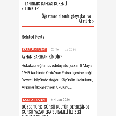
TANINMIŞ KAFKAS KÖKENLİ
TÜRKLER
Öğretmen ninenin gözyaşları ve
Atatürk
Related Posts
25 Temmuz 2026
KÜLTÜR-SANAT
AYHAN SARIHAN KİMDİR?
Hukukçu, eğitimci, edebiyatçı yazar. 8 Mayıs
1949 tarihinde Ordu’nun Fatsa ilçesine bağlı
Beyceli köyünde doğdu. Köyünün ilkokulunu,
Akpınar İlköğretmen Okulunu,…
6 Nisan 2026
KÜLTÜR-SANAT
DÜZCE TÜRK~GÜRCÜ KÜLTÜR DERNEĞİNDE
GÜRCÜ YAZAR EKA SURAMELİ İLE ZEKİ