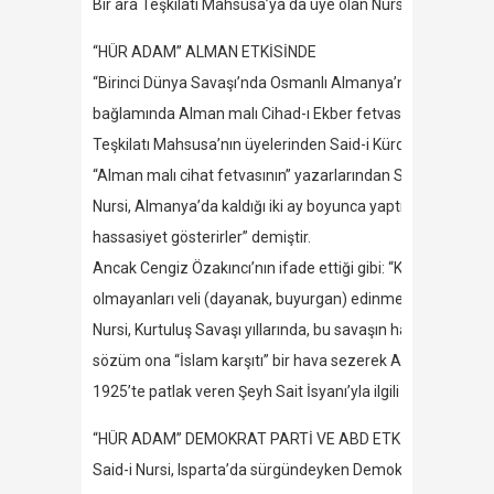
Bir ara Teşkilatı Mahsusa’ya da üye olan Nursi, hem Kürdist
“HÜR ADAM” ALMAN ETKİSİNDE
“Birinci Dünya Savaşı’nda Osmanlı Almanya’nın yanında sav
bağlamında Alman malı Cihad-ı Ekber fetvasını kaleme alan 
Teşkilatı Mahsusa’nın üyelerinden Said-i Kürdi (Nursi) de 
“Alman malı cihat fetvasının” yazarlarından Said-i Nursi, 
Nursi, Almanya’da kaldığı iki ay boyunca yaptığı konuşma
hassasiyet gösterirler” demiştir.
Ancak Cengiz Özakıncı’nın ifade ettiği gibi: “Kitabın hiçbir 
olmayanları veli (dayanak, buyurgan) edinmeyin’ diyordu T
Nursi, Kurtuluş Savaşı yıllarında, bu savaşın halifeyi kur
sözüm ona “İslam karşıtı” bir hava sezerek Ankara’dan ayrıl
1925’te patlak veren Şeyh Sait İsyanı’yla ilgili görülerek 
“HÜR ADAM” DEMOKRAT PARTİ VE ABD ETKİSİNDE
Said-i Nursi, Isparta’da sürgündeyken Demokrat Parti iktid