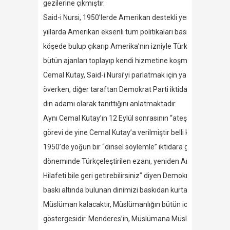
gezilerine çıkmıştır.
Said-i Nursi, 1950’lerde Amerikan destekli yerli işbirlikçil
yıllarda Amerikan eksenli tüm politikaları basın yayın yolu
köşede bulup çıkarıp Amerika’nın izniyle Türk gençliğinin
bütün ajanları toplayıp kendi hizmetine koşmaya başlamışt
Cemal Kutay, Said-i Nursi’yi parlatmak için yazdığı “Çağımı
överken, diğer taraftan Demokrat Parti iktidarının isteği do
din adamı olarak tanıttığını anlatmaktadır.
Aynı Cemal Kutay’ın 12 Eylül sonrasının “ateşli Atatürkçü
görevi de yine Cemal Kutay’a verilmiştir belli ki.
1950’de yoğun bir “dinsel söylemle” iktidara gelen Demokrat 
döneminde Türkçeleştirilen ezanı, yeniden Arapçalaştırmıştır
Hilafeti bile geri getirebilirsiniz” diyen Demokrat Parti li
baskı altında bulunan dinimizi baskıdan kurtardık. İnkılap
Müslüman kalacaktır, Müslümanlığın bütün icaplarını yerine g
göstergesidir. Menderes’in, Müslümana Müslüman propagand