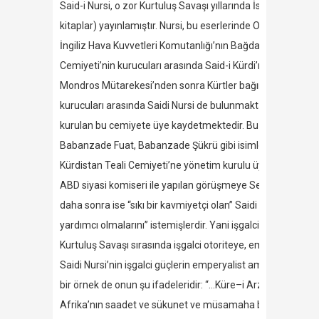
Said-i Nursi, o zor Kurtuluş Savaşı yıllarında İstanbul’da 
kitaplar) yayınlamıştır. Nursi, bu eserlerinde Osmanlı’nın 
İngiliz Hava Kuvvetleri Komutanlığı’nın Bağdat’tan yazılan 
Cemiyeti’nin kurucuları arasında Said-i Kürdi’nin de adı vard
Mondros Mütarekesi’nden sonra Kürtler bağımsız bir devle
kurucuları arasında Saidi Nursi de bulunmaktadır. Saidi Nur
kurulan bu cemiyete üye kaydetmektedir. Bu cemiyetin kur
Babanzade Fuat, Babanzade Şükrü gibi isimler de bulunma
Kürdistan Teali Cemiyeti’ne yönetim kurulu üyesi seçilen b
ABD siyasi komiseri ile yapılan görüşmeye Seyyid Abdulkad
daha sonra ise “sıkı bir kavmiyetçi olan” Saidi Nursi de kat
yardımcı olmalarını” istemişlerdir. Yani işgalci komutanı zi
Kurtuluş Savaşı sırasında işgalci otoriteye, emperyalizme
Saidi Nursi’nin işgalci güçlerin emperyalist amaçlarına kar
bir örnek de onun şu ifadeleridir: “…Küre–i Arz’ın şimdiki 
Afrika’nın saadet ve sükunet ve müsamaha bulacağına (bar