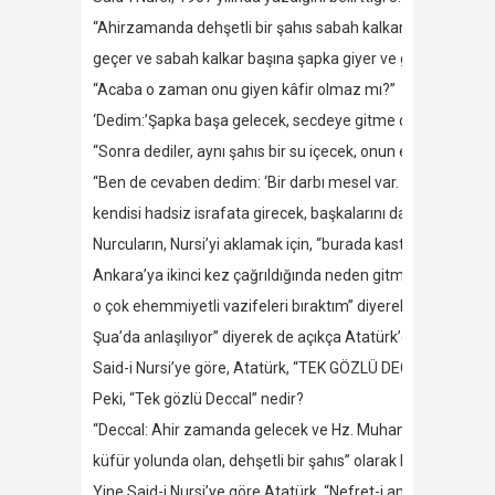
“Ahirzamanda dehşetli bir şahıs sabah kalkar alnında ‘haza 
geçer ve sabah kalkar başına şapka giyer ve giydirir.’ ‘Bu 
“Acaba o zaman onu giyen kâfir olmaz mı?”
‘Dedim:’Şapka başa gelecek, secdeye gitme diyecek; fakat
“Sonra dediler, aynı şahıs bir su içecek, onun eli delinecek
“Ben de cevaben dedim: ‘Bir darbı mesel var. Çok israflı adam
kendisi hadsiz israfata girecek, başkalarını da alıştıracak”
Nurcuların, Nursi’yi aklamak için, “burada kastedilen Atatürk
Ankara’ya ikinci kez çağrıldığında neden gitmediğini açıkl
o çok ehemmiyetli vazifeleri bıraktım” diyerek 5.Şua’dak
Şua’da anlaşılıyor” diyerek de açıkça Atatürk’e süfyan ve d
Said-i Nursi’ye göre, Atatürk, “TEK GÖZLÜ DECCAL”dır; SÛF
Peki, “Tek gözlü Deccal” nedir?
“Deccal: Ahir zamanda gelecek ve Hz. Muhammed’in peygamb
küfür yolunda olan, dehşetli bir şahıs” olarak bilinmektedir.
Yine Said-i Nursi’ye göre Atatürk, “Nefret-i amme’ye layık ad