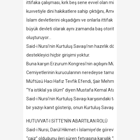
ittifaka çalışması, kırk beş sene evvel olan müddeayı ispat 
kuvvetiyle dini hakikatlere sahip çıktığını, Amerika’nın, A
İslam devletlerini okşadığını ve onlarla ittifak ettiğini” 
büyük devleti olarak aynı zamanda baş otorite idi. Nursi’n
oluşturuyor…
Said-i Nursi’nin Kurtuluş Savaşı’nın hazırlık döneminde top
destekleyici hiçbir girişimi yoktur.
Buna karşın Erzurum Kongresi’nin açılışını Müftü Hasan Fah
Cemiyetlerinin kurucularının neredeyse tamamı gerçek di
Müftüsü Hacı Hafız Tevfik Efendi, Şair Mehmet Akif Ersoy
“Ya istiklal ya ölüm” diyen Mustafa Kemal Atatürk’ün yanın
Said-i Nursi’nin Kurtuluş Savaşı karşısındaki tavrı bu kadar 
bir yazıyı kanıt gösterip, onun Kurtuluş Savaşı’na çok büyü
HUTUVVAT-I SİTTE’NİN ABARTILAN ROLÜ
Said-i Nursi, Darül Hikmet-i İslamiye’de görevliyken İstanbu
“caiz” olduğunu ileri süren fetvasına karşılık “Hutuvvat-ı Sit