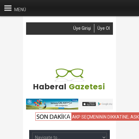
MENÜ
Üye Girişi
Üye Ol
Anasayfa
Haber Gönder
Reklam
İletişim
 KIYASLAMASI
NAMUSLU AKP SEÇMENİNİN DİKKATİNE; ASKER KAÇAĞ