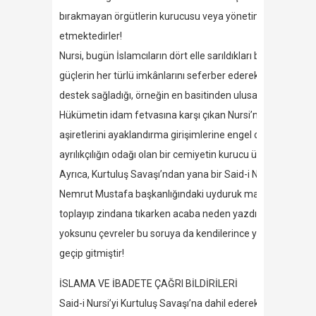
bırakmayan örgütlerin kurucusu veya yönetim kurulu üyesi 
etmektedirler!
Nursi, bugün İslamcıların dört elle sarıldıkları bu kitapçığ
güçlerin her türlü imkânlarını seferber ederek Anadolu’daki 
destek sağladığı, örneğin en basitinden ulusalcılara karşı ha
Hükümetin idam fetvasına karşı çıkan Nursi’nin -üstelik Kürt
aşiretlerini ayaklandırma girişimlerine engel olması, bu y
ayrılıkçılığın odağı olan bir cemiyetin kurucu üyesi olmayı te
Ayrıca, Kurtuluş Savaşı’ndan yana bir Said-i Nursi’nin İngil
Nemrut Mustafa başkanlığındaki uyduruk mahkemeye de iti
toplayıp zindana tıkarken acaba neden yazdığı kitapçıkla ul
yoksunu çevreler bu soruya da kendilerince yanıt vermişler
geçip gitmiştir!
İSLAMA VE İBADETE ÇAĞRI BİLDİRİLERİ
Said-i Nursi’yi Kurtuluş Savaşı’na dahil ederek onurlandırma