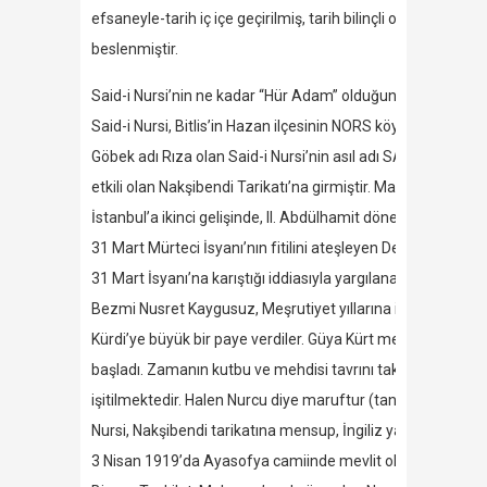
efsaneyle-tarih iç içe geçirilmiş, tarih bilinçli olarak çar
beslenmiştir.
Said-i Nursi’nin ne kadar “Hür Adam” olduğunu anlamak için
Said-i Nursi, Bitlis’in Hazan ilçesinin NORS köyünde 1873 y
Göbek adı Rıza olan Said-i Nursi’nin asıl adı SAİD-İ KÜ
etkili olan Nakşibendi Tarikatı’na girmiştir. Mahalle Mekte
İstanbul’a ikinci gelişinde, II. Abdülhamit döneminde, 1907
31 Mart Mürteci İsyanı’nın fitilini ateşleyen Derviş Vahdet
31 Mart İsyanı’na karıştığı iddiasıyla yargılanarak beraat et
Bezmi Nusret Kaygusuz, Meşrutiyet yıllarına ilişkin anılarınd
Kürdi’ye büyük bir paye verdiler. Güya Kürt meselelerinde 
başladı. Zamanın kutbu ve mehdisi tavrını takındı. Maaza, s
işitilmektedir. Halen Nurcu diye maruftur (tanınmaktadır).”
Nursi, Nakşibendi tarikatına mensup, İngiliz yanlısı Derviş
3 Nisan 1919’da Ayasofya camiinde mevlit okutulmuştur.