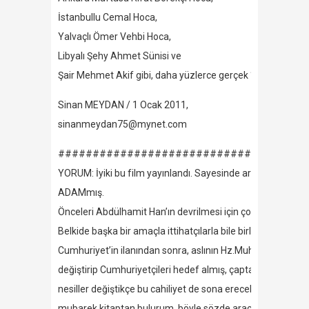
İstanbullu Cemal Hoca,
Yalvaçlı Ömer Vehbi Hoca,
Libyalı Şehy Ahmet Sünisi ve
Şair Mehmet Akif gibi, daha yüzlerce gerçek “Hür Adam”ı 
Sinan MEYDAN / 1 Ocak 2011,
sinanmeydan75@mynet.com
####################################
YORUM: İyiki bu film yayınlandı. Sayesinde araştırmalarım
ADAMmış.
Önceleri Abdülhamit Han’ın devrilmesi için çok mücadele e
Belkide başka bir amaçla ittihatçılarla bile birliktelik ku
Cumhuriyet’in ilanından sonra, aslının Hz.Muhammet soyun
değiştirip Cumhuriyetçileri hedef almış, çaptan düşmüş. M
nesiller değiştikçe bu cahiliyet de sona erecektir. Yüce All
mubarek kitaptan bulurum, böyle sözde aracılara ihtiyac