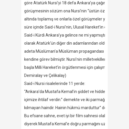
göre Atatürk Nursi’yi 18 defa Ankara’ya çağırmıştır! Ancak 
görüşmesinin sözüm ona Nursi’nin “üstün özellikleriyle” hiçbi
altında toplamış ve onlarla özel görüşmeler yapmıştır. Da
süre içinde Said-i Nursi’nin, Ulusal Hareket’in önemini ka
Said-i Kürdi Ankara’ya gelince ne mi yapmıştır? “İslam’a ve İ
olarak Atatürk’ün diğer din adamlarından olduğu gibi ondan
adeta Müslüman’a Müslüman propagandası yaparak ve İslam’
kendine görev bilmiştir. Nursi’nin milletvekillerini namaza
başla Milli Hareket’in örgütlenmesi için çalışmaktadır. H
Demiralay ve Çelikalay)
Said-i Nursi risalelerinde 11 yerde:
“Ankara’da Mustafa Kemal’in şiddet ve hiddetle divan-ı riya
içimize ihtilaf verdin.” demekte ve iki parmağını ileriye 
kılmayan haindir. Hainin hükmü marduttur” dediğini iddia 
Bu efsane sahne, evet iyi bir film sahnesi olabilir: Düşüns
diyerek Mustafa Kemal’e doğru parmağını uzatıyor, hatta on