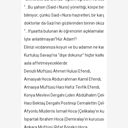
“…Bu şahsın (Said-i Nursi) yönettiği, körpe beyinlerin karan
biliniyor; çünkü Said-i Nursi hazretleri, bir karşılaşmasınd
doktorlar da Gazi’nin gözlerinden birinin öküz gözü olduğu
“…İfşaatta bulunan iki öğrencinin açıklamalarından öğreniyo
İşte anlatılmayan“Hür Adam”!
Elinizi vicdanınıza koyun ve bu adamın ne kadar “hür” oldu
Kurtuluş Savaşı’na “dişe dokunur” hiçbir katkısı olmayan Sa
asla affetmeyeceklerdir.
Denizli Müftüsü Ahmet Hulusi Efendi,
Amasyalı Hoca Abdurrahman Kamil Efendi,
Amasya Müftüsü Hacı Hafız Tevfik Efendi,
Konya Mevlevi Dergahı Lideri Abdülhalim Çelebi,
Hacı Bektaş Dergahı Postinişi Cemalettin Çelebi,
Afyonlu Müderris İsmail Hoca (Çelikalay’ın kurucusu),
İspartalı İbrahim Hoca (Demiralay’ın kurucusu),
Ankara Müftüsü Rıfat Börekçi Hoca,