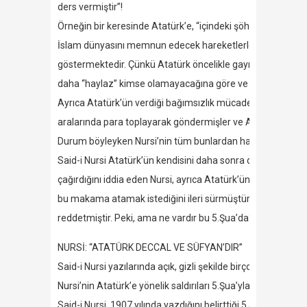
ders vermiştir”!
Örneğin bir keresinde Atatürk’e, “içindeki şöhret hissini 
İslam dünyasını memnun edecek hareketlerle yapması gerekt
göstermektedir. Çünkü Atatürk öncelikle gayrimüslimlere, “ecne
daha “haylaz” kimse olamayacağına göre ve Atatürk onları
Ayrıca Atatürk’ün verdiği bağımsızlık mücadelesi tüm İsla
aralarında para toplayarak göndermişler ve ATATÜRK’e “ALL
Durum böyleyken Nursi’nin tüm bunlardan habersiz, Atatü
Said-i Nursi Atatürk’ün kendisini daha sonra da Ankara’ya 
çağırdığını iddia eden Nursi, ayrıca Atatürk’ün Doğu illeri
bu makama atamak istediğini ileri sürmüştür. Atatürk bu gö
reddetmiştir. Peki, ama ne vardır bu 5.Şua’da?
NURSİ: “ATATÜRK DECCAL VE SÜFYAN’DIR”
Said-i Nursi yazılarında açık, gizli şekilde birçok yerde Atatü
Nursi’nin Atatürk’e yönelik saldırıları 5.Şua’yla başlamıştır.
Said-i Nursi, 1907 yılında yazdığını belirttiği 5.Şua’daki aşağ