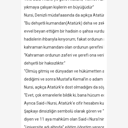
yıkmaya çalışan kişilerin en büyüğüdür”
Nursi, Denizli müdafaasında da açıkça Atatürk’e saldırmış,
“Bu dehşetli kumandan(Atatürk) deha ve zekâvetiyle ordun
evvel beyan ettiğim bir hadisin o şahsa vurduğu tokada
hadislerin ihbarıyla kırıyorum; fakat ordunun şerefini muha
kahraman kumandanı olan ordunun şerefini kırıyorsun ve he
“Kahraman ordunun zaferi ve şerefi ona verilemez. Yalnız on
dehşetli bir haksızlıktır.”
“Ölmüş gitmiş ve dünyadan ve hükümetten alakası kesilmiş
dediğimi ve sonra Mustafa Kemal’in o adam olduğunu zam
Nursi, açıkça Atatürk’e dost olmadığını da söylemiştir:
“Evet, çok emarelerle bildik ki; bana hücum edenleri tahri
Ayrıca Said-i Nursi, Atatürk’e cifir hesabını kullanarak da sa
Şapkayı dinsizliğin sembolü olarak gören ve “350 bin t
diyen ve 11 aya mahkûm olan Said-i Nursi’nin “üniversite k
“üniversite adı altında” eğitim öğretim verecek bir medrese