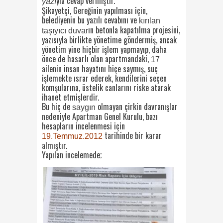
yla cevap vermiştir.
yazı
Şikayetçi, Gereğinin yapılması için,
belediyenin bu yazılı cevabını ve
kırılan
ın betonla kapatılma projesini,
taşıyıcı duvar
yazısıyla birlikte yönetime göndermiş, ancak
yönetim yine hiçbir işlem yapmayıp, daha
önce de hasarlı olan apartmandaki,
17
ailenin insan hayatını hiçe saymış, suç
işlemekte ısrar ederek, kendilerini seçen
komşularına, üstelik canlarını riske atarak
ihanet etmişlerdir.
Bu hiç de
olmayan çirkin davranışlar
saygın
nedeniyle Apartman Genel Kurulu, bazı
hesapların incelenmesi için
tarihinde bir karar
19.Temmuz.2012
almıştır.
Yapılan incelemede;