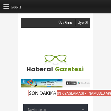
MENÜ
Üye Girişi
Üye Ol
Anasayfa
Haber Gönder
Reklam
İletişim
İ OKULLARLA SİVİL OKULLARIN KIYASLAMASI
NAMUSLU AKP SEÇMEN