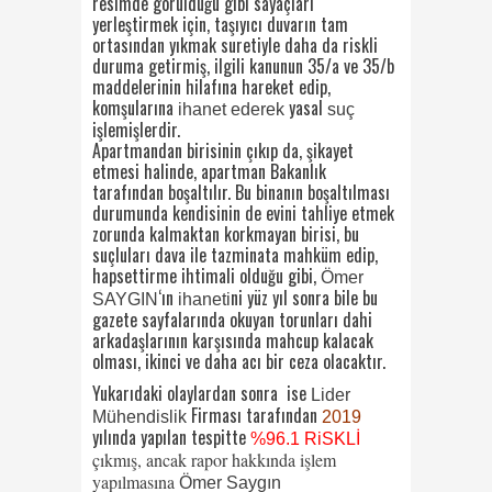
resimde görüldüğü gibi sayaçları
yerleştirmek için, taşıyıcı duvarın tam
ortasından yıkmak suretiyle daha da riskli
duruma getirmiş, ilgili kanunun 35/a ve 35/b
maddelerinin hilafına hareket edip,
komşularına
yasal
ihanet ederek
suç
işlemişlerdir.
Apartmandan birisinin çıkıp da, şikayet
etmesi halinde, apartman Bakanlık
tarafından boşaltılır. Bu binanın boşaltılması
durumunda kendisinin de evini tahliye etmek
zorunda kalmaktan korkmayan birisi, bu
suçluları dava ile tazminata mahküm edip,
hapsettirme ihtimali olduğu gibi,
Ömer
‘ın
ni yüz yıl sonra bile bu
SAYGIN
ihaneti
gazete sayfalarında okuyan torunları dahi
arkadaşlarının karşısında mahcup kalacak
olması, ikinci ve daha acı bir ceza olacaktır.
Yukarıdaki olaylardan sonra ise
Lider
Firması tarafından
Mühendislik
2019
yılında yapılan tespitte
%96.1 RiSKLİ
çıkmış, ancak rapor hakkında işlem
yapılmasına
Ömer Saygın