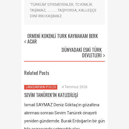
'TÜRKÜM' DİYEMEYENLER, TC KİMLİK
TAŞIMAZ, ............TAŞIYORSA, KALLEŞÇE
DİNİ IRKI KAŞIMAZ.
ERMENİ KÖKENLİ TÜRK KAYMAKAM BERK
ACAR
DÜNYADAKİ ESKİ TÜRK
DEVLETLERİ
Related Posts
4 Temmuz 2026
JANDARMA-POLİS
SEVİM TANÜREK’İN KATLEDİLİŞİ
İsmail SAYMAZ Deniz Göktaş’ın gözaltına
alınması sonrası Sevim Tanürek cinayeti
yeniden gündemde. Burak Erdoğan’ın bir gün
bile cezaevinde yatmadığı olay…