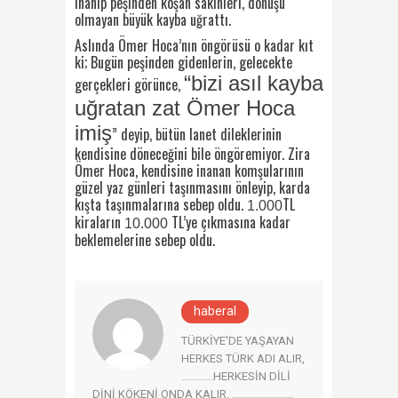
inanıp peşinden koşan sakinleri, dönüşü
olmayan büyük kayba uğrattı.
Aslında Ömer Hoca’nın öngörüsü o kadar kıt
ki; Bugün peşinden gidenlerin, gelecekte
“bizi asıl kayba
gerçekleri görünce,
uğratan zat Ömer Hoca
imiş
” deyip, bütün lanet dileklerinin
kendisine döneceğini bile öngöremiyor. Zira
Ömer Hoca, kendisine inanan komşularının
güzel yaz günleri taşınmasını önleyip, karda
kışta taşınmalarına sebep oldu.
TL
1.000
kiraların
TL’ye çıkmasına kadar
10.000
beklemelerine sebep oldu.
haberal
TÜRKİYE'DE YAŞAYAN
HERKES TÜRK ADI ALIR,
............HERKESİN DİLİ
DİNİ KÖKENİ ONDA KALIR. .......................