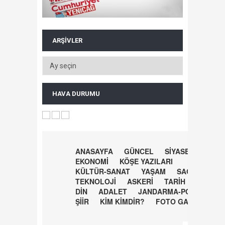
ARŞIVLER
HAVA DURUMU
ANASAYFA
GÜNCEL
SİYASET
EKONOMİ
KÖŞE YAZILARI
KÜLTÜR-SANAT
YAŞAM
SAĞLIK
TEKNOLOJİ
ASKERİ
TARİH
DİN
ADALET
JANDARMA-POLİS
ŞİİR
KİM KİMDİR?
FOTO GALERİ