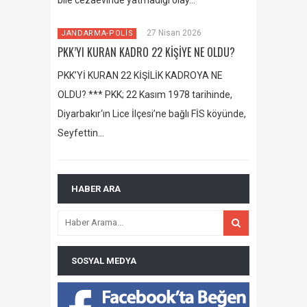
27 Nisan 2026
JANDARMA-POLİS
PKK’YI KURAN KADRO 22 KİŞİYE NE OLDU?
PKK’Yİ KURAN 22 KİŞİLİK KADROYA NE
OLDU? *** PKK; 22 Kasım 1978 tarihinde,
Diyarbakır‘ın Lice İlçesi’ne bağlı FİS köyünde,
Seyfettin…
HABER ARA
SOSYAL MEDYA