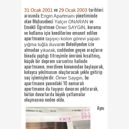
ve
tarihleri
31 Ocak 2001
29 Ocak 2003
arasında
yönetiminde
Engin Apartmanı
olan Muhasebeci
ve
Yalçın ONARAN
Emekli Öğretmen
koruma
Ömer SAYGIN,
ve kollama için kendilerine emanet edilen
apartmanın
taşıyıcı kolon görevi yapan
nı Belediyeden izin
yığma tuğla duvarı
almadan
, caddeden geçen araçların
yıkarak
binada yaptığı titreşimle ömrünü kısaltmış,
küçük bir deprem sarsıntısı halinde
apartmanın, merdiven kovanından başlayarak,
kolayca yıkılmasını oluşturacak şekle getirip
suç işlemişlerdir.
bu
Ömer Saygın,
apartmanın yanındaki 10 numaralı
apartmanın da taşıyıcı duvarını yıktırarak,
bütün duvarlarda büyük çatlamalar
oluşmasına neden oldu.
Aynı