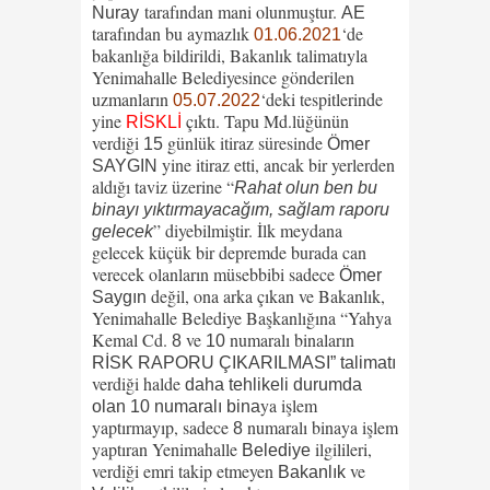
tarafından mani olunmuştur.
Nuray
AE
tarafından bu aymazlık
‘de
01.06.2021
bakanlığa bildirildi, Bakanlık talimatıyla
Yenimahalle Belediyesince gönderilen
uzmanların
‘deki tespitlerinde
05.07.2022
yine
çıktı. Tapu Md.lüğünün
RİSKLİ
verdiği
günlük itiraz süresinde
15
Ömer
yine itiraz etti, ancak bir yerlerden
SAYGIN
aldığı taviz üzerine “
Rahat olun ben bu
binayı yıktırmayacağım, sağlam raporu
” diyebilmiştir. İlk meydana
gelecek
gelecek küçük bir depremde burada can
verecek olanların müsebbibi sadece
Ömer
değil, ona arka çıkan ve Bakanlık,
Saygın
Yenimahalle Belediye Başkanlığına “Yahya
Kemal Cd.
ve
numaralı binaların
8
10
RİSK RAPORU ÇIKARILMASI” talimatı
verdiği halde
daha tehlikeli durumda
ya işlem
olan 10 numaralı bina
yaptırmayıp, sadece
numaralı binaya işlem
8
yaptıran Yenimahalle
ilgilileri,
Belediye
verdiği emri takip etmeyen
ve
Bakanlık