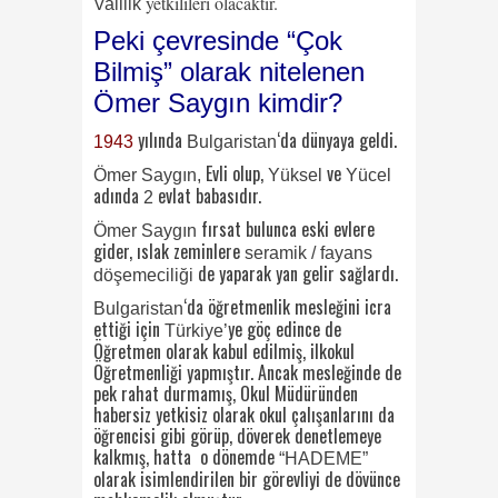
yetkilileri olacaktır.
Valilik
Peki çevresinde “
Çok
Bilmiş”
olarak nitelenen
Ömer Saygın kimdir?
yılında
‘da dünyaya geldi.
1943
Bulgaristan
Evli olup,
ve
Ömer Saygın,
Yüksel
Yücel
adında
evlat babasıdır.
2
fırsat bulunca eski evlere
Ömer Saygın
gider, ıslak zeminlere
seramik / fayans
de yaparak yan gelir sağlardı.
döşemeciliği
‘da öğretmenlik mesleğini icra
Bulgaristan
ettiği için
ye göç edince de
Türkiye’
Öğretmen olarak kabul edilmiş, ilkokul
Öğretmenliği yapmıştır. Ancak mesleğinde de
pek rahat durmamış, Okul Müdüründen
habersiz yetkisiz olarak okul çalışanlarını da
öğrencisi gibi görüp, döverek denetlemeye
kalkmış, hatta o dönemde
“HADEME”
olarak isimlendirilen bir görevliyi de dövünce