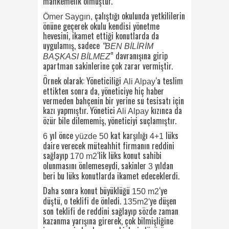
mahkemelik olmuştur.
çalıştığı okulunda yetkililerin
Ömer Saygın,
önüne geçerek okulu kendisi yönetme
hevesini, ikamet ettiği konutlarda da
uygulamış, sadece
“
BEN BİLİRİM
” davranışına girip
BAŞKASI BİLMEZ
apartman sakinlerine çok zarar vermiştir.
Örnek olarak: Yöneticiliği
‘a teslim
Ali Alpay
ettikten sonra da, yöneticiye hiç haber
vermeden bahçenin bir yerine su tesisatı için
kazı yapmıştır. Yönetici
kızınca da
Ali Alpay
özür bile dilememiş, yöneticiyi suçlamıştır.
yıl önce
kat karşılığı
lüks
6
yüzde 50
4+1
daire verecek müteahhit firmanın reddini
sağlayıp
‘lik lüks konut sahibi
170
m2
olunmasını önlemeseydi, sakinler
yıldan
3
beri bu lüks konutlarda ikamet edeceklerdi.
Daha sonra konut büyüklüğü
‘ye
150 m2
düştü, o teklifi de önledi.
ye düşen
135m2′
son teklifi de reddini sağlayıp sözde zaman
kazanma yarışına girerek, çok bilmişliğine